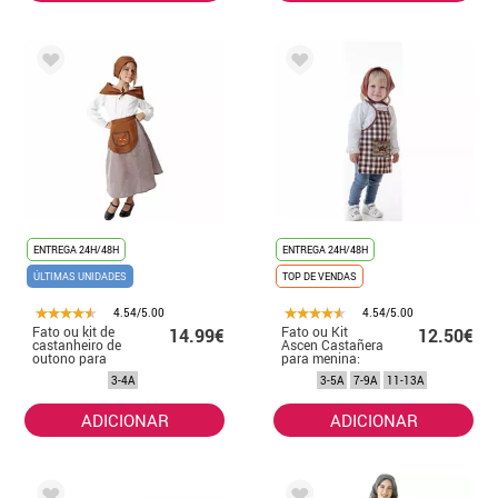
ENTREGA 24H/48H
ENTREGA 24H/48H
ÚLTIMAS UNIDADES
TOP DE VENDAS
4.54/5.00
4.54/5.00
Fato ou kit de
Fato ou Kit
14.99€
12.50€
castanheiro de
Ascen Castañera
outono para
para menina:
menina
Avental e
3-4A
3-5A
7-9A
11-13A
Cachecol
ADICIONAR
ADICIONAR