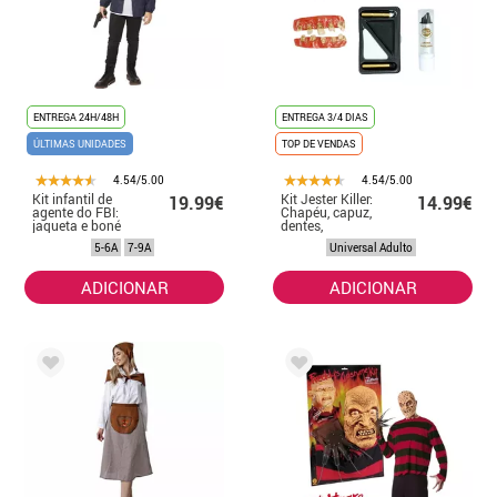
ENTREGA 24H/48H
ENTREGA 3/4 DIAS
ÚLTIMAS UNIDADES
TOP DE VENDAS
4.54/5.00
4.54/5.00
Kit infantil de
Kit Jester Killer:
19.99€
14.99€
agente do FBI:
Chapéu, capuz,
jaqueta e boné
dentes,
maquiagem e
5-6A
7-9A
Universal Adulto
batom
ADICIONAR
ADICIONAR