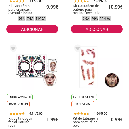
4.54/5.00
4.54/5.00
Kit Castañero
Kit Castañera de
9.99€
10.99€
para crianças:
outono para
avental e boina
menina: avental e
lenço
3-5A
7-9A
11-13A
3-5A
7-9A
11-13A
ADICIONAR
ADICIONAR
ENTREGA 24H/48H
ENTREGA 24H/48H
TOP DE VENDAS
TOP DE VENDAS
4.54/5.00
4.54/5.00
Kit de tatuagem
Kit de tatuagem
1.99€
0.99€
facial Catrina
para costura de
rosa
pele