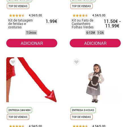
TOP DE VENDAS
TOP DE VENDAS
4.54/5.00
4.54/5.00
Kit de tatuagem
Kit ou Fato de
1.99€
11.50€ -
de feridas e
Castanheiro
11.99€
costuras
Folhas Verdes
para bebé
T.Único
6-12M
1-2A
ADICIONAR
ADICIONAR
ENTREGA 24H/48H
ENTREGA 3/4 DIAS
TOP DE VENDAS
TOP DE VENDAS
4.54/5.00
4.54/5.00