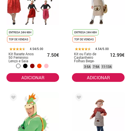
ENTREGA 24H/48H
ENTREGA 24H/48H
TOP DE VENDAS
TOP DE VENDAS
4.54/5.00
4.54/5.00
Kit Rasete Anos
Kit ou Fato de
7.50€
12.99€
50 Feminino:
Castanheiro
Lenço e Saia
Folhas Bege-
Castanha para
3-5A
7-9A
11-13A
menina
ADICIONAR
ADICIONAR