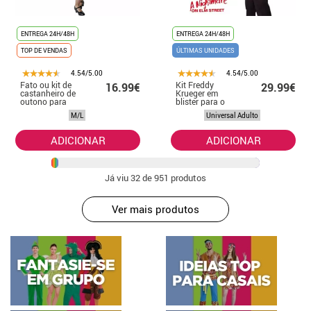
ENTREGA 24H/48H
ENTREGA 24H/48H
TOP DE VENDAS
ÚLTIMAS UNIDADES
4.54/5.00
4.54/5.00
Fato ou kit de
Kit Freddy
16.99€
29.99€
castanheiro de
Krueger em
outono para
blister para o
mulher
Halloween
M/L
Universal Adulto
ADICIONAR
ADICIONAR
Já viu
32
de 951 produtos
Ver mais produtos