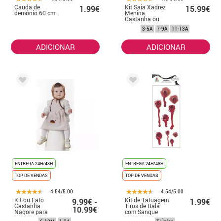
Cauda de
Kit Saia Xadrez
1.99€
15.99€
demônio 60 cm.
Menina
Castanha ou
Fato para
3-5A
7-9A
11-13A
menina: Saia,
Avental e Lenço
ADICIONAR
ADICIONAR
ENTREGA 24H/48H
ENTREGA 24H/48H
TOP DE VENDAS
TOP DE VENDAS
4.54/5.00
4.54/5.00
Kit ou Fato
Kit de Tatuagem
9.99€ -
1.99€
Castanha
Tiros de Bala
10.99€
Nagore para
com Sangue
bebé: Avental e