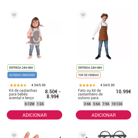
ENTREGA 24H/48H
ENTREGA 24H/48H
ÚLTIMAS UNIDADES
TOP DE VENDAS
4.54/5.00
4.54/5.00
Kit de castanhas
Fato ou kit de
8.50€ -
10.99€
para bebês:
castanheiro de
8.99€
avental e lenço
outono para
criança
6-12M
1-2A
3-4A
5-6A
7-9A
10-12A
ADICIONAR
ADICIONAR