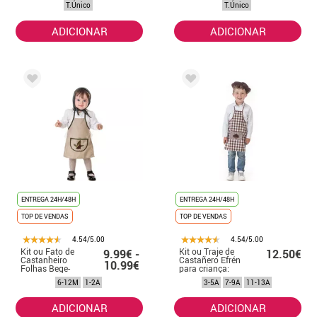
T.Único
T.Único
ADICIONAR
ADICIONAR
ENTREGA 24H/48H
ENTREGA 24H/48H
TOP DE VENDAS
TOP DE VENDAS
4.54/5.00
4.54/5.00
Kit ou Fato de
Kit ou Traje de
9.99€ -
12.50€
Castanheiro
Castañero Efrén
10.99€
Folhas Bege-
para criança:
Castanha para
Avental e Boina
6-12M
1-2A
3-5A
7-9A
11-13A
bebé
ADICIONAR
ADICIONAR