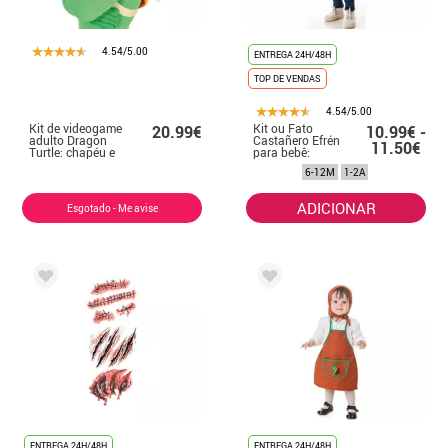
4.54/5.00
ENTREGA 24H/48H
TOP DE VENDAS
4.54/5.00
Kit de videogame
Kit ou Fato
20.99€
10.99€ -
adulto Dragon
Castañero Efrén
11.50€
Turtle: chapéu e
para bebê:
mochila
Avental e Boina
6-12M
1-2A
ADICIONAR
Esgotado - Me avise
ENTREGA 24H/48H
ENTREGA 24H/48H