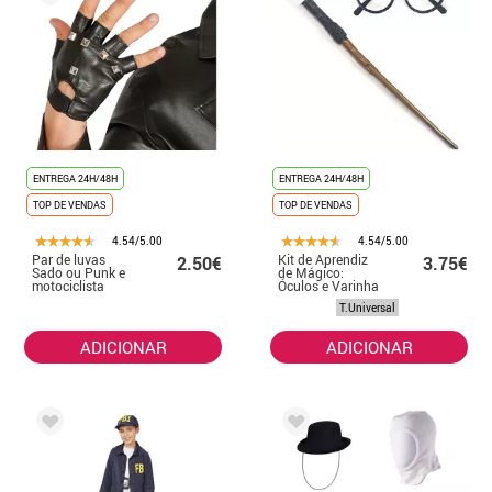
ENTREGA 24H/48H
ENTREGA 24H/48H
TOP DE VENDAS
TOP DE VENDAS
4.54/5.00
4.54/5.00
Par de luvas
Kit de Aprendiz
2.50€
3.75€
Sado ou Punk e
de Mágico:
motociclista
Óculos e Varinha
T.Universal
ADICIONAR
ADICIONAR