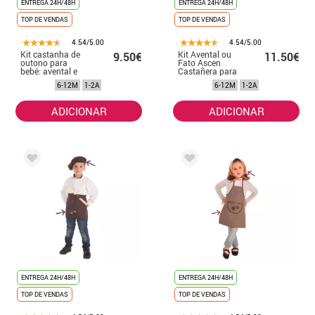
ENTREGA 24H/48H
ENTREGA 24H/48H
TOP DE VENDAS
TOP DE VENDAS
4.54/5.00
4.54/5.00
Kit castanha de
Kit Avental ou
9.50€
11.50€
outono para
Fato Ascen
bebé: avental e
Castañera para
boina
bebê
6-12M
1-2A
6-12M
1-2A
ADICIONAR
ADICIONAR
ENTREGA 24H/48H
ENTREGA 24H/48H
TOP DE VENDAS
TOP DE VENDAS