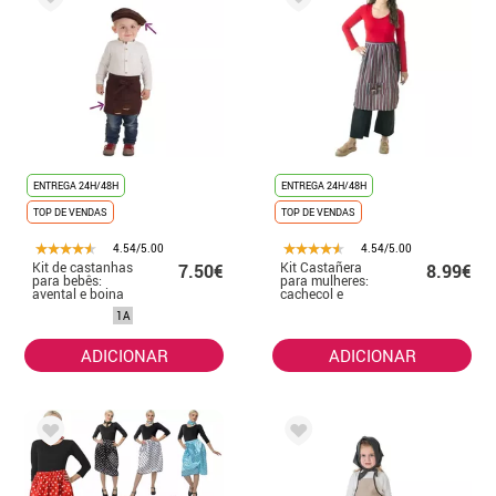
ENTREGA 24H/48H
ENTREGA 24H/48H
TOP DE VENDAS
TOP DE VENDAS
4.54/5.00
4.54/5.00
Kit de castanhas
Kit Castañera
7.50€
8.99€
para bebês:
para mulheres:
avental e boina
cachecol e
avental de cores
1A
sortidas
ADICIONAR
ADICIONAR