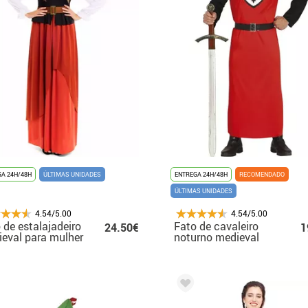
A 24H/48H
ÚLTIMAS UNIDADES
ENTREGA 24H/48H
RECOMENDADO
ÚLTIMAS UNIDADES
4.54/5.00
4.54/5.00
 de estalajadeiro
Fato de cavaleiro
24.50€
1
eval para mulher
noturno medieval
masculino