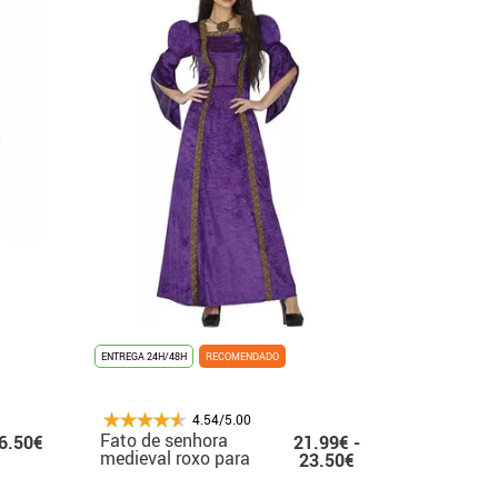
ENTREGA 24H/48H
RECOMENDADO
4.54/5.00
Fato de senhora
6.50€
21.99€ -
medieval roxo para
23.50€
mulher