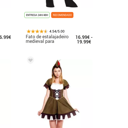
ENTREGA 24H/48H
RECOMENDADO
4.54/5.00
Fato de estalajadeiro
6.99€
16.99€ -
medieval para
19.99€
criança