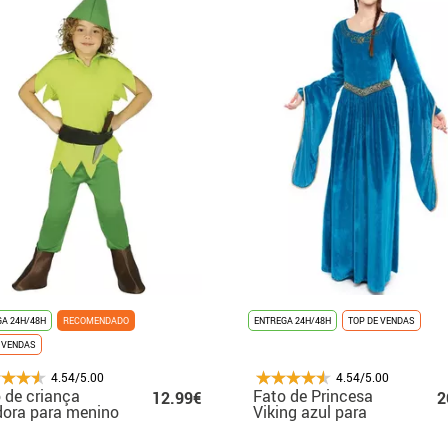
A 24H/48H
RECOMENDADO
ENTREGA 24H/48H
TOP DE VENDAS
 VENDAS
4.54/5.00
4.54/5.00
 de criança
Fato de Princesa
12.99€
2
ora para menino
Viking azul para
mulher