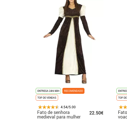
ENTREGA 24H/48H
RECOMENDADO
ENTREG
TOP DE VENDAS
TOP DE
4.54/5.00
Fato de senhora
Fato
22.50€
medieval para mulher
voad