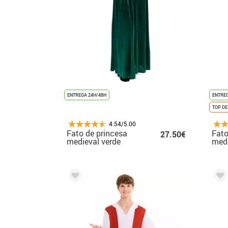
ENTREGA 24H/48H
ENTREG
TOP DE
4.54/5.00
Fato de princesa
Fato
27.50€
medieval verde
medi
escuro para mulher
azul