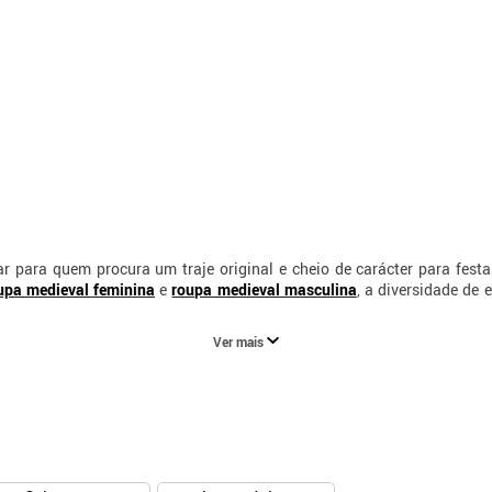
r para quem procura um traje original e cheio de carácter para fest
upa medieval feminina
e
roupa medieval masculina
, a diversidade de
ajudam a transportar qualquer celebração para o universo medieval, tr
Ver mais