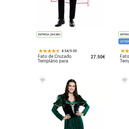
ENTREGA 24H/48H
ENTREG
ÚLTIM
4.54/5.00
Fato de Cruzado
Fato
27.50€
Templário para
Temp
homem
par