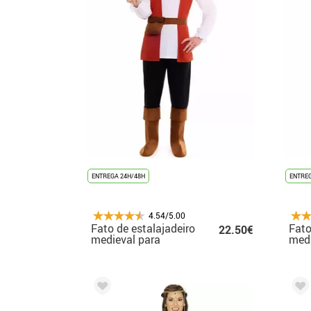
ENTREGA 24H/48H
ENTREG
4.54/5.00
Fato de estalajadeiro
Fato
22.50€
medieval para
medi
homem