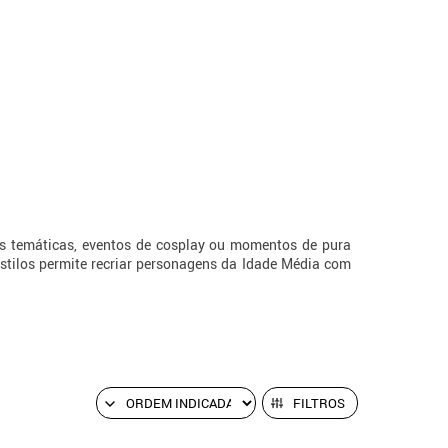
as temáticas, eventos de cosplay ou momentos de pura
 estilos permite recriar personagens da Idade Média com
ansformando o evento numa verdadeira festa inspirada na
FILTROS