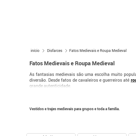
início
Disfarces
Fatos Medievais e Roupa Medieval
Fatos Medievais e Roupa Medieval
As fantasias medievais são uma escolha muito popula
diversão. Desde fatos de cavaleiros e guerreiros até
ro
grande autenticidade.
Vestidos longos, túnicas, capas e detalhes históricos 
Idade Média.
Vestidos e trajes medievais para grupos e toda a família.