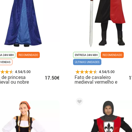
A 24H/48H
RECOMENDADO
ENTREGA 24H/48H
RECOMENDADO
 VENDAS
ÚLTIMAS UNIDADES
4.54/5.00
4.54/5.00
 de princesa
Fato de cavaleiro
17.50€
1
eval ou nobre
medieval vermelho e
 para menina
preto para homem