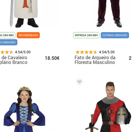
A 24H/48H
RECOMENDADO
ENTREGA 24H/48H
ÚLTIMAS UNIDADES
AS UNIDADES
4.54/5.00
4.54/5.00
 de Cavaleiro
Fato de Arqueiro da
18.50€
2
lário Branco
Floresta Masculino
a menino