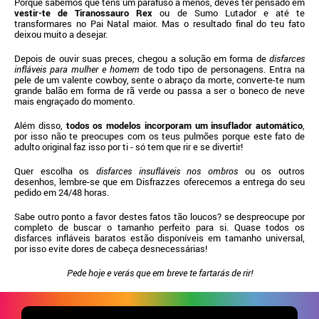
Porque sabemos que tens um parafuso a menos, deves ter pensado em
vestir-te de Tiranossauro Rex
ou de Sumo Lutador e até te
transformares no Pai Natal maior. Mas o resultado final do teu fato
deixou muito a desejar.
Depois de ouvir suas preces, chegou a solução em forma de
disfarces
infláveis para mulher e homem
de todo tipo de personagens. Entra na
pele de um valente cowboy, sente o abraço da morte, converte-te num
grande balão em forma de rã verde ou passa a ser o boneco de neve
mais engraçado do momento.
Além disso,
todos os modelos incorporam um insuflador automático
,
por isso não te preocupes com os teus pulmões porque este fato de
adulto original faz isso por ti - só tem que rir e se divertir!
Quer escolha os
disfarces insufláveis nos ombros
ou os outros
desenhos, lembre-se que em Disfrazzes oferecemos a entrega do seu
pedido em 24/48 horas.
Sabe outro ponto a favor destes fatos tão loucos? se despreocupe por
completo de buscar o tamanho perfeito para si. Quase todos os
disfarces infláveis baratos estão disponíveis em tamanho universal,
por isso evite dores de cabeça desnecessárias!
Pede hoje e verás que em breve te fartarás de rir!