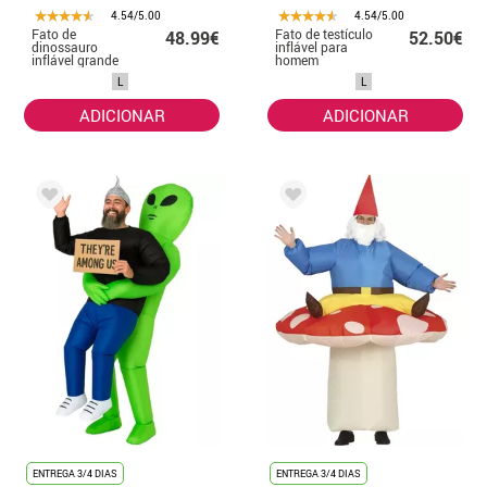
4.54/5.00
4.54/5.00
Fato de
Fato de testículo
48.99€
52.50€
dinossauro
inflável para
inflável grande
homem
para adultos
L
L
ADICIONAR
ADICIONAR
ENTREGA 3/4 DIAS
ENTREGA 3/4 DIAS