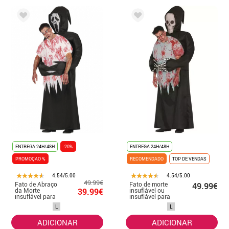
ENTREGA 24H/48H
-20%
ENTREGA 24H/48H
PROMOÇAO %
RECOMENDADO
TOP DE VENDAS
4.54/5.00
4.54/5.00
49.99€
Fato de Abraço
Fato de morte
49.99€
da Morte
39.99€
insuflável ou
insuflável para
insuflável para
homem
homem
L
L
ADICIONAR
ADICIONAR