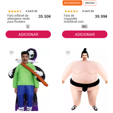
RECOMENDADO
UNISSEX
4.54/5.00
4.54/5.00
Fato inflável de
Fato de
35.50€
39.99€
alienígena verde
cogumelo
para homens
insuflável com
anão para adulto
L
M/L
ADICIONAR
ADICIONAR