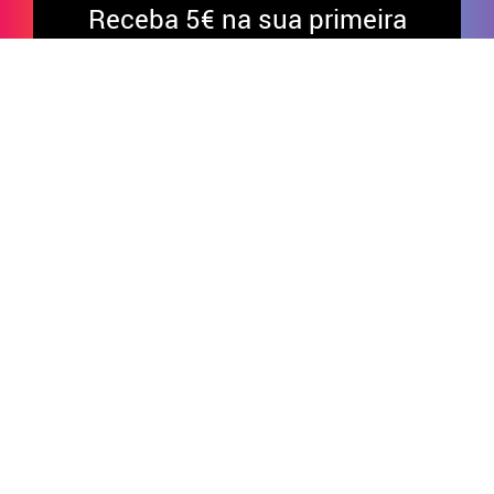
Receba
5€ na sua primeira
compra ao subscrever à nossa
newsletter *
*Compras acima de 50€
Divirta-se nas nossas redes sociais!
APOIO AO CLIENTE