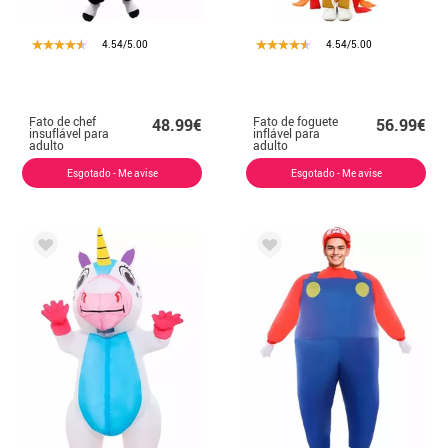
4.54/5.00
4.54/5.00
Fato de chef
Fato de foguete
48.99€
56.99€
insuflável para
inflável para
adulto
adulto
Esgotado - Me avise
Esgotado - Me avise