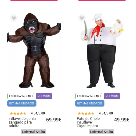
ENTREGA 24H/48H
PREMIUM
ENTREGA 24H/48H
PREMIUM
ÚLTIMAS UNIDADES
ÚLTIMAS UNIDADES
4.54/5.00
4.54/5.00
inflável de gorila
Fato de Chefe
69.99€
49.99€
zangado para
Insuflável
adulto
Gigante para
Adulto
Universal Adulto
Universal Adulto