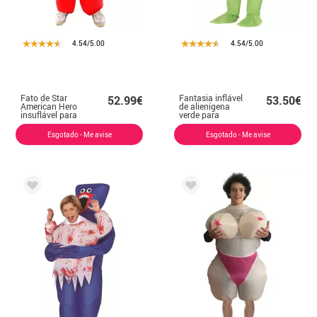
4.54/5.00
4.54/5.00
Fato de Star
Fantasia inflável
52.99€
53.50€
American Hero
de alienígena
insuflável para
verde para
adulto
homem
Esgotado - Me avise
Esgotado - Me avise