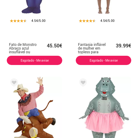
4.54/5.00
4.54/5.00
Fato de Monstro
Fantasia inflável
45.50€
39.99€
Abraço azul
de mulher em
insuflável ou
topless para
insuflável para
adultos
criança
Esgotado - Me avise
Esgotado - Me avise