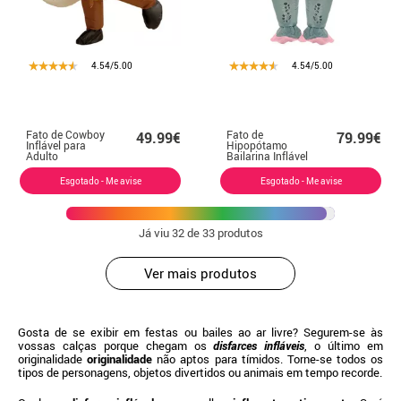
4.54/5.00
4.54/5.00
Fato de Cowboy
Fato de
49.99€
79.99€
Inflável para
Hipopótamo
Adulto
Bailarina Inflável
Cavalgando
para Adultos
Raging Bull
Esgotado - Me avise
Esgotado - Me avise
Já viu
32
de 33 produtos
Ver mais produtos
Gosta de se exibir em festas ou bailes ao ar livre? Segurem-se às
vossas calças porque chegam os
disfarces infláveis
, o último em
originalidade
originalidade
não aptos para tímidos. Torne-se todos os
tipos de personagens, objetos divertidos ou animais em tempo recorde.