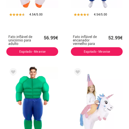
4.54/5.00
4.54/5.00
Fato inflável de
Fato inflável de
56.99€
52.99€
unicórnio para
encanador
adulto
vermelho para
adultos
Esgotado - Me avise
Esgotado - Me avise