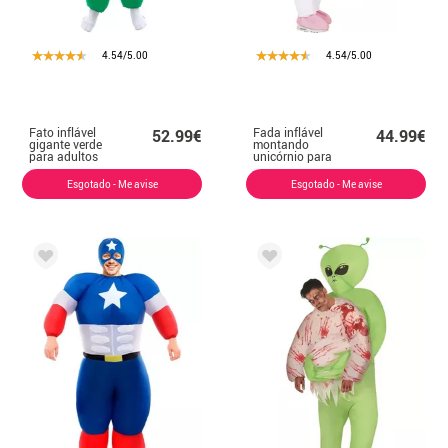
4.54/5.00
4.54/5.00
Fato inflável
Fada inflável
52.99€
44.99€
gigante verde
montando
para adultos
unicórnio para
menina
Esgotado - Me avise
Esgotado - Me avise