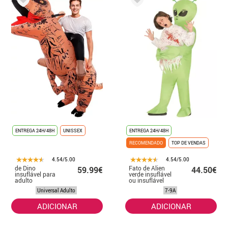
ENTREGA 24H/48H
UNISSEX
ENTREGA 24H/48H
RECOMENDADO
TOP DE VENDAS
4.54/5.00
4.54/5.00
de Dino
Fato de Alien
59.99€
44.50€
insuflável para
verde insuflável
adulto
ou insuflável
para criança
Universal Adulto
7-9A
ADICIONAR
ADICIONAR