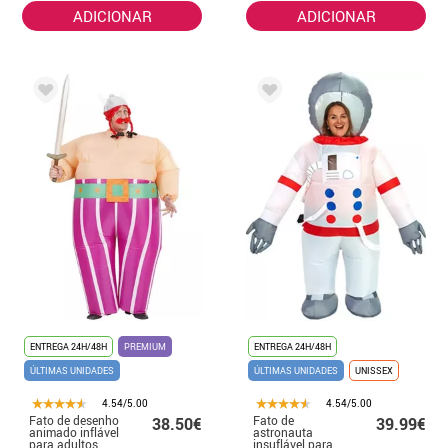
ADICIONAR
ADICIONAR
ENTREGA 24H/48H
PREMIUM
ENTREGA 24H/48H
ÚLTIMAS UNIDADES
ÚLTIMAS UNIDADES
UNISSEX
4.54/5.00
4.54/5.00
Fato de desenho
Fato de
38.50€
39.99€
animado inflável
astronauta
para adultos
insuflável para