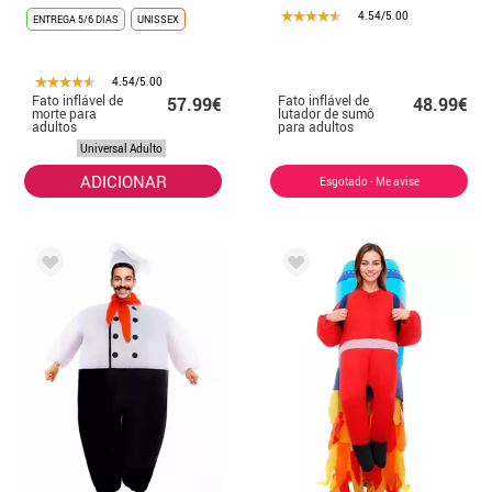
4.54/5.00
ENTREGA 5/6 DIAS
UNISSEX
4.54/5.00
Fato inflável de
Fato inflável de
57.99€
48.99€
morte para
lutador de sumô
adultos
para adultos
Universal Adulto
ADICIONAR
Esgotado - Me avise