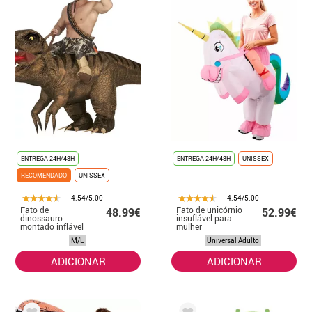
ENTREGA 24H/48H
ENTREGA 24H/48H
UNISSEX
RECOMENDADO
UNISSEX
4.54/5.00
4.54/5.00
Fato de
Fato de unicórnio
48.99€
52.99€
dinossauro
insuflável para
montado inflável
mulher
para adulto
M/L
Universal Adulto
ADICIONAR
ADICIONAR