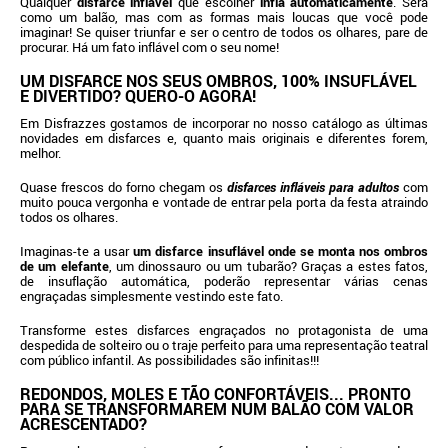
Qualquer
disfarce inflável
que escolher
infla automaticamente
. Será
como um balão, mas com as formas mais loucas que você pode
imaginar! Se quiser triunfar e ser o centro de todos os olhares, pare de
procurar. Há um fato inflável com o seu nome!
UM DISFARCE NOS SEUS OMBROS, 100% INSUFLÁVEL
E DIVERTIDO? QUERO-O AGORA!
Em Disfrazzes gostamos de incorporar no nosso catálogo as últimas
novidades em disfarces e, quanto mais originais e diferentes forem,
melhor.
Quase frescos do forno chegam os
disfarces infláveis para adultos
com
muito pouca vergonha e vontade de entrar pela porta da festa atraindo
todos os olhares.
Imaginas-te a usar
um disfarce insuflável onde se monta nos ombros
de um elefante
, um dinossauro ou um tubarão? Graças a estes fatos,
de insuflação automática, poderão representar várias cenas
engraçadas simplesmente vestindo este fato.
Transforme estes disfarces engraçados no protagonista de uma
despedida de solteiro ou o traje perfeito para uma representação teatral
com público infantil. As possibilidades são infinitas!!!
REDONDOS, MOLES E TÃO CONFORTÁVEIS... PRONTO
PARA SE TRANSFORMAREM NUM BALÃO COM VALOR
ACRESCENTADO?