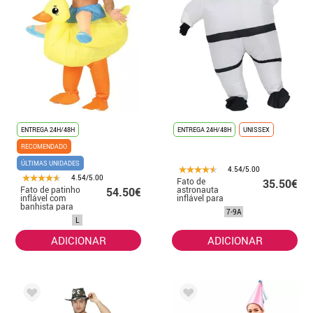
ENTREGA 24H/48H
ENTREGA 24H/48H
UNISSEX
RECOMENDADO
ÚLTIMAS UNIDADES
4.54/5.00
4.54/5.00
Fato de
35.50€
Fato de patinho
astronauta
54.50€
inflável com
inflável para
banhista para
crianças
7-9A
homem
L
ADICIONAR
ADICIONAR