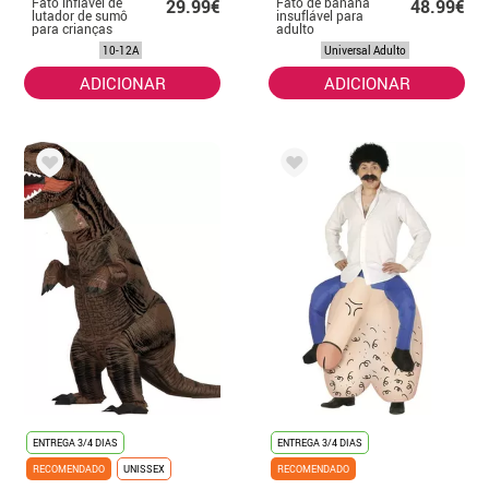
Fato inflável de
Fato de banana
29.99€
48.99€
lutador de sumô
insuflável para
para crianças
adulto
10-12A
Universal Adulto
ADICIONAR
ADICIONAR
ENTREGA 3/4 DIAS
ENTREGA 3/4 DIAS
RECOMENDADO
UNISSEX
RECOMENDADO