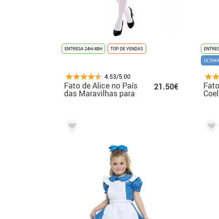
ENTREGA 24H/48H
TOP DE VENDAS
ENTREG
ÚLTIM
4.53/5.00
Fato de Alice no País
Fato
21.50€
das Maravilhas para
Coe
mulher