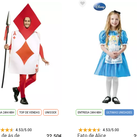
A 24H/48H
TOP DE VENDAS
UNISSEX
ENTREGA 24H/48H
ÚLTIMAS UNIDADES
4.53/5.00
4.53/5.00
 de ás de
Fato de Alice
22.50€
2