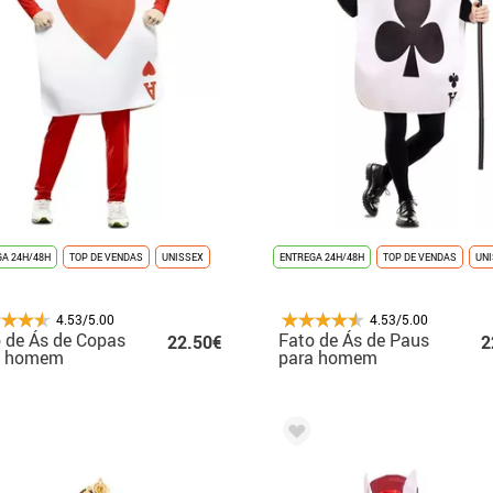
A 24H/48H
TOP DE VENDAS
UNISSEX
ENTREGA 24H/48H
TOP DE VENDAS
UN
4.53/5.00
4.53/5.00
 de Ás de Copas
Fato de Ás de Paus
22.50€
2
a homem
para homem