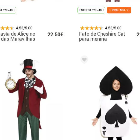
A 24H/48H
ENTREGA 24H/48H
RECOMENDADO
4.53/5.00
4.53/5.00
asía de Alice no
Fato de Cheshire Cat
22.50€
2
 das Maravilhas
para menina
 niña