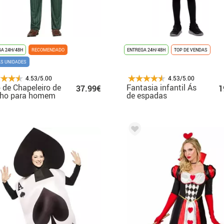
A 24H/48H
RECOMENDADO
ENTREGA 24H/48H
TOP DE VENDAS
AS UNIDADES
4.53/5.00
4.53/5.00
 de Chapeleiro de
Fantasia infantil Ás
37.99€
1
lho para homem
de espadas