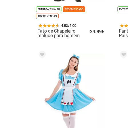
ENTREGA 24H/48H
RECOMENDADO
ENTREG
TOP DE VENDAS
4.53/5.00
Fato de Chapeleiro
Fant
24.99€
maluco para homem
País
para