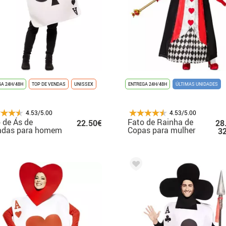
A 24H/48H
TOP DE VENDAS
UNISSEX
ENTREGA 24H/48H
ÚLTIMAS UNIDADES
4.53/5.00
4.53/5.00
 de Ás de
Fato de Rainha de
22.50€
28
adas para homem
Copas para mulher
3