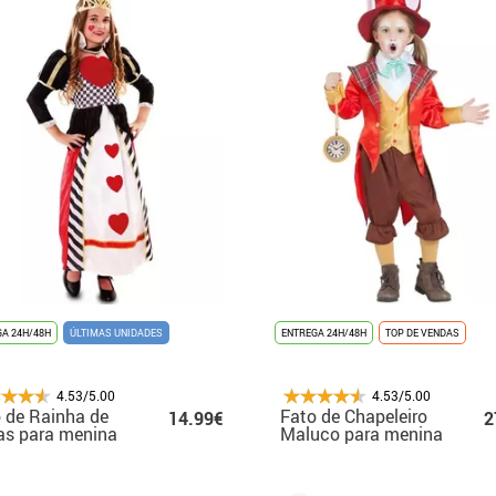
A 24H/48H
ÚLTIMAS UNIDADES
ENTREGA 24H/48H
TOP DE VENDAS
4.53/5.00
4.53/5.00
 de Rainha de
Fato de Chapeleiro
14.99€
2
as para menina
Maluco para menina