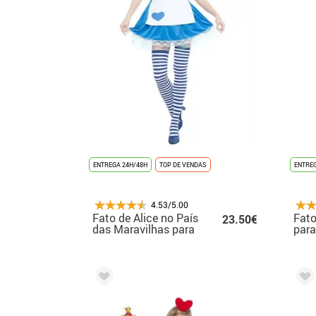
ENTREGA 24H/48H
TOP DE VENDAS
ENTREG
4.53/5.00
Fato de Alice no País
Fato
23.50€
das Maravilhas para
par
mulher