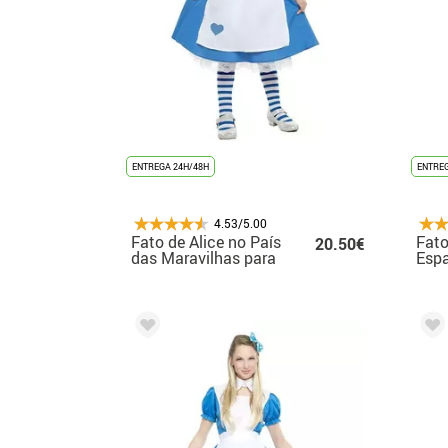
ENTREGA 24H/48H
ENTREG
4.53/5.00
Fato de Alice no País
Fato
20.50€
das Maravilhas para
Esp
rapariga