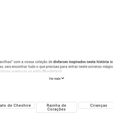
ravilhas" com a nossa coleção de
disfarces inspirados nesta história i
, vais encontrar tudo o que precisas para entrar neste universo mágico.
 próprias aventuras ao estilo Wonderland.
Ver mais
Rainha de
ato de Cheshire
Crianças
Corações