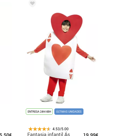
ENTREGA 24H/48H
ÚLTIMAS UNIDADES
4.53/5.00
Fantasia infantil Ás
5.50€
19.99€