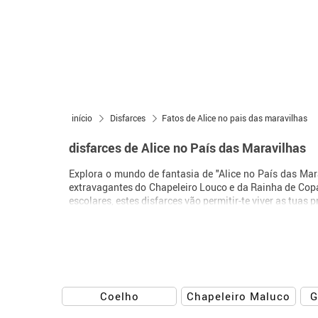
início
Disfarces
Fatos de Alice no pais das maravilhas
disfarces de Alice no País das Maravilhas
Explora o mundo de fantasia de "Alice no País das Ma
extravagantes do Chapeleiro Louco e da Rainha de Copas
escolares, estes disfarces vão permitir-te viver as tuas
Coelho
Chapeleiro Maluco
G