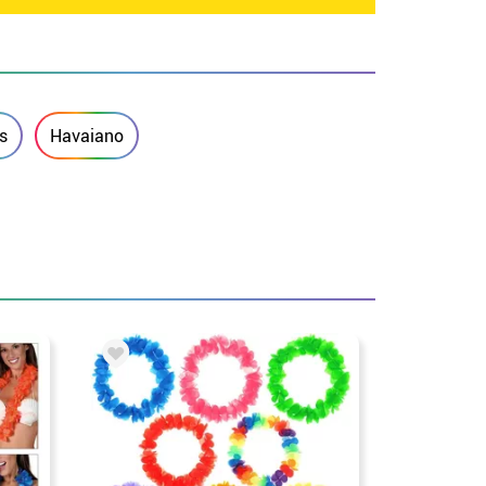
s
Havaiano