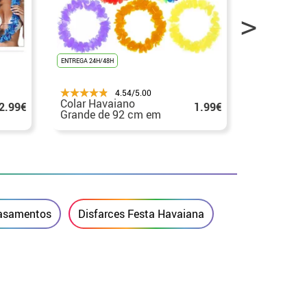
ENTREGA 24H/48H
ENTREGA 24H/48
4.54/5.00
Colar Havaiano
Pack de 6 
2.99€
1.99€
Grande de 92 cm em
Pequenos 
várias cores
várias cor
 casamentos
Disfarces Festa Havaiana