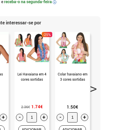
 e
receba-o na
segunda-feira
i
te interessar-se por
-25%
as
Lei Havaiana em 4
Colar havaiano em
Lei havaiana ou
cores sortidas
3 cores sortidas
colar em 3 cores
sortidas
1.74€
1.50€
0.99€
2.36€
+
-
+
-
+
-
+
R
ADICIONAR
ADICIONAR
ADICIONAR