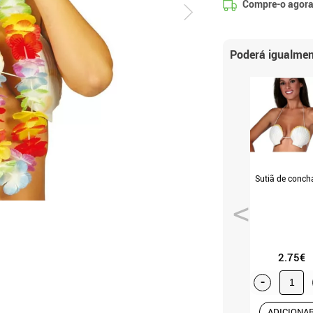
Compre-o agora
Poderá igualmen
Sutiã de conch
2.75€
-
ADICIONA