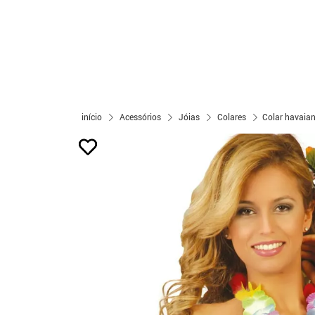
início
Acessórios
Jóias
Colares
Colar havaian