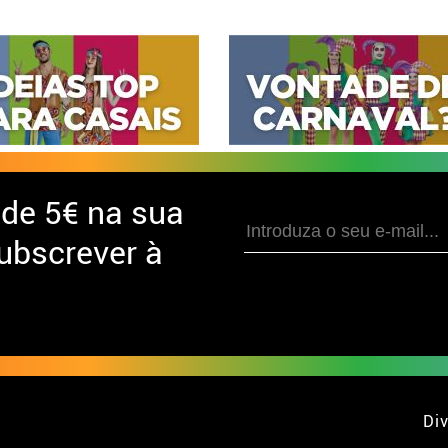
 de
5€ na sua
ubscrever à
Div