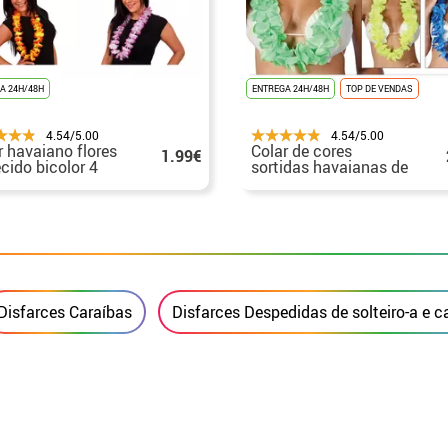
A 24H/48H
ENTREGA 24H/48H
TOP DE VENDAS
4.54/5.00
4.54/5.00
r havaiano flores
Colar de cores
1.99€
ecido bicolor 4
sortidas havaianas de
idas
néon
Disfarces Caraíbas
Disfarces Despedidas de solteiro-a e