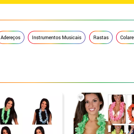
Adereços
Instrumentos Musicais
Rastas
Colare