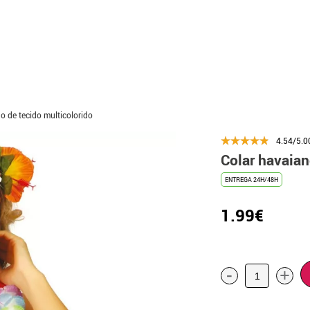
o de tecido multicolorido
4.54/5.0
Colar havaian
ENTREGA 24H/48H
1.99€
-
+