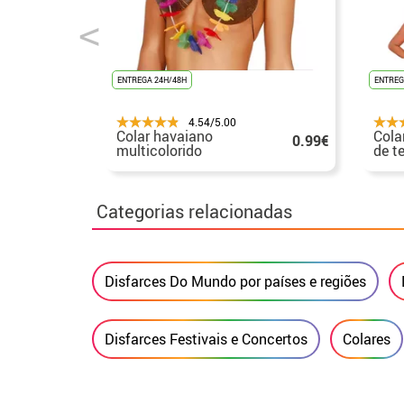
ENTREGA 24H/48H
ENTREG
4.54/5.00
Colar havaiano
Cola
0.99€
multicolorido
de t
sort
Categorias relacionadas
Disfarces Do Mundo por países e regiões
Disfarces Festivais e Concertos
Colares