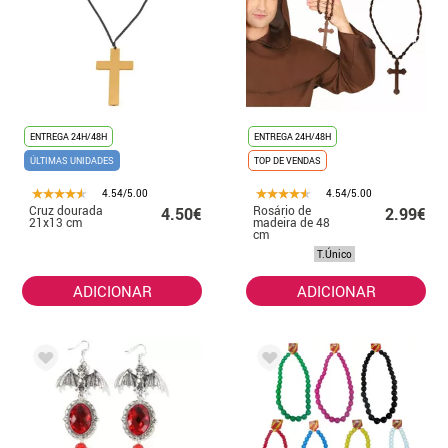
ENTREGA 24H/48H
ENTREGA 24H/48H
ÚLTIMAS UNIDADES
TOP DE VENDAS
4.54/5.00
4.54/5.00
Cruz dourada
Rosário de
4.50€
2.99€
21x13 cm
madeira de 48
cm
T.Único
ADICIONAR
ADICIONAR