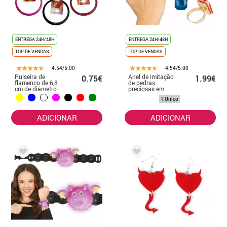
ENTREGA 24H/48H
ENTREGA 24H/48H
TOP DE VENDAS
TOP DE VENDAS
4.54/5.00
4.54/5.00
Pulseira de
Anel de imitação
0.75€
1.99€
flamenco de 6,8
de pedras
cm de diâmetro
preciosas em
em várias cores
cores sortidas
T.Único
ADICIONAR
ADICIONAR