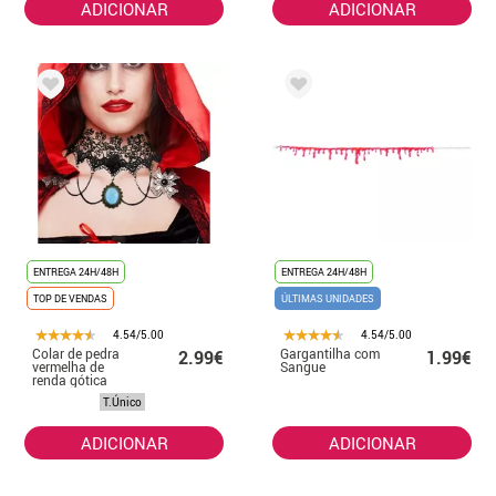
ADICIONAR
ADICIONAR
ENTREGA 24H/48H
ENTREGA 24H/48H
TOP DE VENDAS
ÚLTIMAS UNIDADES
4.54/5.00
4.54/5.00
Colar de pedra
Gargantilha com
2.99€
1.99€
vermelha de
Sangue
renda gótica
T.Único
ADICIONAR
ADICIONAR