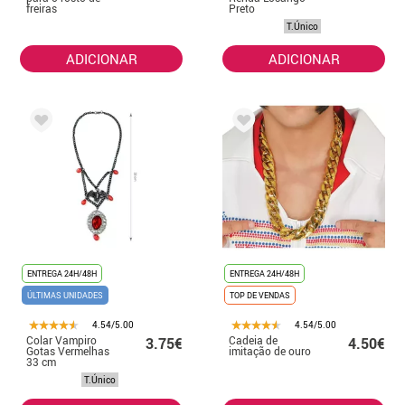
freiras
Preto
T.Único
ADICIONAR
ADICIONAR
ENTREGA 24H/48H
ENTREGA 24H/48H
ÚLTIMAS UNIDADES
TOP DE VENDAS
4.54/5.00
4.54/5.00
Colar Vampiro
Cadeia de
3.75€
4.50€
Gotas Vermelhas
imitação de ouro
33 cm
T.Único