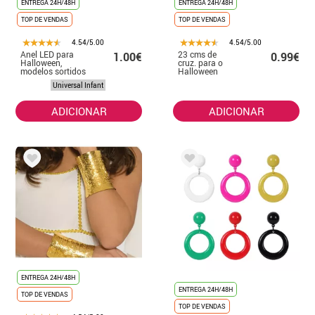
ENTREGA 24H/48H
ENTREGA 24H/48H
TOP DE VENDAS
TOP DE VENDAS
4.54/5.00
4.54/5.00
Anel LED para
23 cms de
1.00€
0.99€
Halloween,
cruz. para o
modelos sortidos
Halloween
de 3 cm
Universal Infant
ADICIONAR
ADICIONAR
ENTREGA 24H/48H
ENTREGA 24H/48H
TOP DE VENDAS
TOP DE VENDAS