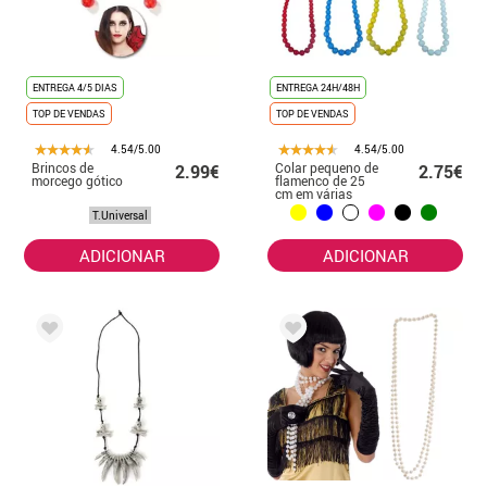
ENTREGA 4/5 DIAS
ENTREGA 24H/48H
TOP DE VENDAS
TOP DE VENDAS
4.54/5.00
4.54/5.00
Brincos de
Colar pequeno de
2.99€
2.75€
morcego gótico
flamenco de 25
cm em várias
cores
T.Universal
ADICIONAR
ADICIONAR