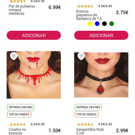
4.54/5.00
Par de pulseiras
4.54/5.00
6.99€
romana
Brincos
2.75€
metálicas
pequenos de
flamenco de 7,5
cm em várias
cores
ADICIONAR
ADICIONAR
ENTREGA 24H/48H
ENTREGA 24H/48H
TOP DE VENDAS
TOP DE VENDAS
4.54/5.00
4.54/5.00
Cicatriz no
Gargantilha Rubi
1.50€
2.99€
pescoço
5 cm