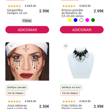
4.54/5.00
4.54/5.00
Gargantilha
Brincos grandes
2.99€
2.99€
Vampiro 34 cm
de flamenco de
9,5 cm em várias
cores
T.Único
ADICIONAR
ADICIONAR
ENTREGA 24H/48H
ENTREGA 4/5 DIAS
TOP DE VENDAS
TOP DE VENDAS
4.54/5.00
4.54/5.00
Joias adesivas
Colar Gótico de
2.50€
2.99€
para o rosto de
Renda Losango