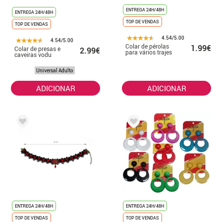
ENTREGA 24H/48H
ENTREGA 24H/48H
TOP DE VENDAS
TOP DE VENDAS
4.54/5.00
4.54/5.00
Colar de pérolas
1.99€
Colar de presas e
2.99€
para vários trajes
caveiras vodu
Universal Adulto
ADICIONAR
ADICIONAR
ENTREGA 24H/48H
ENTREGA 24H/48H
TOP DE VENDAS
TOP DE VENDAS