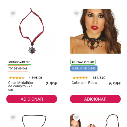
ENTREGA 24H/48H
ENTREGA 24H/48H
TOP DE VENDAS
ÚLTIMAS UNIDADES
4.54/5.00
4.54/5.00
Colar Medalhão
Colar com Rubis
2.99€
6.99€
de Vampiro 9x7
cm
ADICIONAR
ADICIONAR