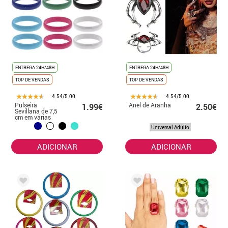
ENTREGA 24H/48H
ENTREGA 24H/48H
TOP DE VENDAS
TOP DE VENDAS
4.54/5.00
4.54/5.00
Pulseira
Anel de Aranha
1.99€
2.50€
Sevillana de 7,5
cm em várias
cores
Universal Adulto
ADICIONAR
ADICIONAR