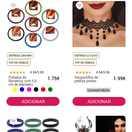
ENTREGA 24H/48H
ENTREGA 2/3 DIAS
TOP DE VENDAS
TOP DE VENDAS
4.54/5.00
4.54/5.00
Pulseira de
Gargantilha de
1.75€
1.99€
flamenco com 5,9
pedras pretas
cm de diâmetro
em várias cores
Universal Adulto
ADICIONAR
ADICIONAR