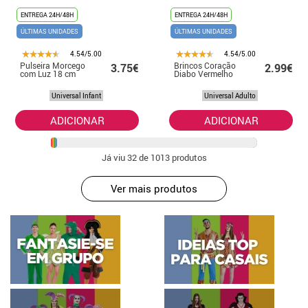
ENTREGA 24H/48H
ENTREGA 24H/48H
ÚLTIMAS UNIDADES
ÚLTIMAS UNIDADES
4.54/5.00
4.54/5.00
Pulseira Morcego
Brincos Coração
3.75€
2.99€
com Luz 18 cm
Diabo Vermelho
Universal Infant
Universal Adulto
ADICIONAR
ADICIONAR
Já viu
32
de 1013 produtos
Ver mais produtos