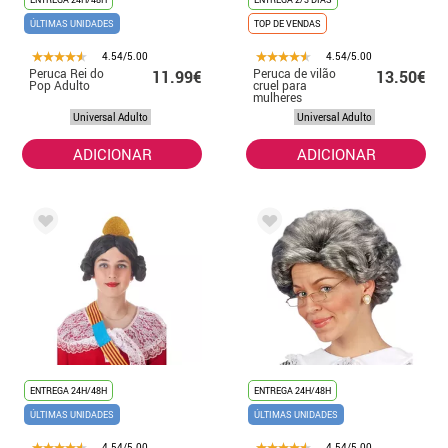
ÚLTIMAS UNIDADES
TOP DE VENDAS
4.54/5.00
4.54/5.00
Peruca Rei do
Peruca de vilão
11.99€
13.50€
Pop Adulto
cruel para
mulheres
Universal Adulto
Universal Adulto
ADICIONAR
ADICIONAR
ENTREGA 24H/48H
ENTREGA 24H/48H
ÚLTIMAS UNIDADES
ÚLTIMAS UNIDADES
4.54/5.00
4.54/5.00