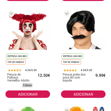
ENTREGA 24H/48H
ENTREGA 24H/48H
TOP DE VENDAS
TOP DE VENDAS
4.54/5.00
4.54/5.00
Peruca de
Peruca preta dos
12.50€
9.99€
Palhaço
anos 80 com
Vermelho Adulto
bigode
T.Único
ADICIONAR
ADICIONAR