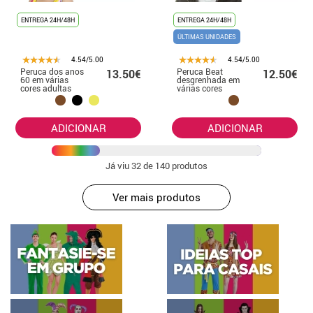
ENTREGA 24H/48H
ENTREGA 24H/48H
ÚLTIMAS UNIDADES
4.54/5.00
4.54/5.00
Peruca dos anos
Peruca Beat
13.50€
12.50€
60 em várias
desgrenhada em
cores adultas
várias cores
adultas
ADICIONAR
ADICIONAR
Já viu
32
de 140 produtos
Ver mais produtos