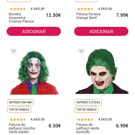
4.54/5.00
4.54/5.00
Boneca
Peruca boneca
12.50€
7.99€
Assassina
Orange Devil
Criança Peruca
Vermelha
ADICIONAR
ADICIONAR
ENTREGA 24H/48H
ENTREGA 2/3 DIAS
TOP DE VENDAS
TOP DE VENDAS
4.54/5.00
4.54/5.00
Peruca de
Peruca de
8.50€
6.99€
palhaço risonho
palhaço verde
verde adulto
sorrindo