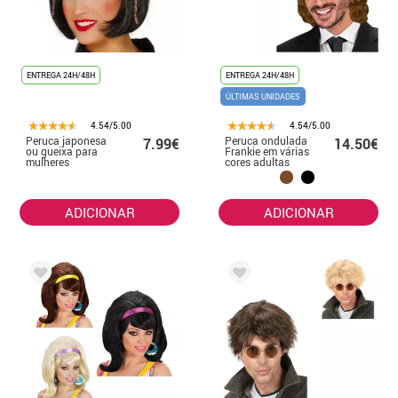
ENTREGA 24H/48H
ENTREGA 24H/48H
ÚLTIMAS UNIDADES
4.54/5.00
4.54/5.00
Peruca japonesa
Peruca ondulada
7.99€
14.50€
ou gueixa para
Frankie em várias
mulheres
cores adultas
ADICIONAR
ADICIONAR