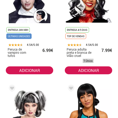
ENTREGA 24H/48H
ENTREGA 4/5 DIAS
ÚLTIMAS UNIDADES
TOP DE VENDAS
4.54/5.00
4.54/5.00
Peruca de
Peruca adulta
6.99€
7.99€
vampiro com
preta e branca de
tufos
vilão cruel
T.Único
ADICIONAR
ADICIONAR