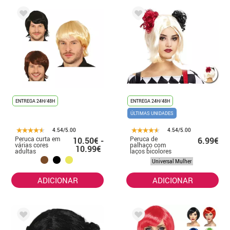
ENTREGA 24H/48H
ENTREGA 24H/48H
ÚLTIMAS UNIDADES
4.54/5.00
4.54/5.00
Peruca curta em
Peruca de
10.50€ -
6.99€
várias cores
palhaço com
10.99€
adultas
laços bicolores
Universal Mulher
ADICIONAR
ADICIONAR