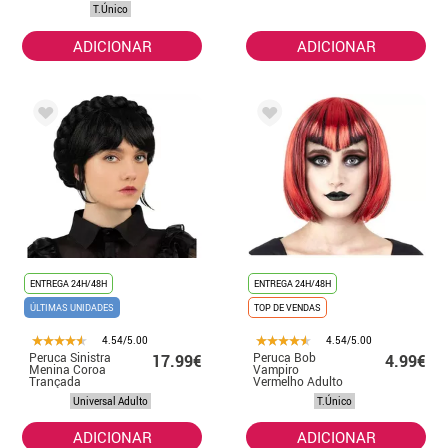
T.Único
ADICIONAR
ADICIONAR
ENTREGA 24H/48H
ENTREGA 24H/48H
ÚLTIMAS UNIDADES
TOP DE VENDAS
4.54/5.00
4.54/5.00
Peruca Sinistra
Peruca Bob
17.99€
4.99€
Menina Coroa
Vampiro
Trançada
Vermelho Adulto
Universal Adulto
T.Único
ADICIONAR
ADICIONAR