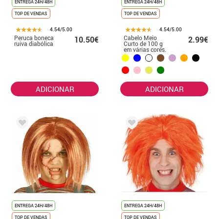
ENTREGA 24H/48H
ENTREGA 24H/48H
TOP DE VENDAS
TOP DE VENDAS
4.54/5.00
4.54/5.00
Peruca boneca
Cabelo Meio
10.50€
2.99€
ruiva diabólica
Curto de 100 g
em várias cores.
ADICIONAR
ADICIONAR
ENTREGA 24H/48H
ENTREGA 24H/48H
TOP DE VENDAS
TOP DE VENDAS