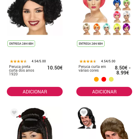
ENTREGA 24H/48H
ENTREGA 24H/48H
4.54/5.00
4.54/5.00
Peruca preta
Peruca curta em
10.50€
8.50€ -
curta dos anos
várias cores
8.99€
1920
ADICIONAR
ADICIONAR