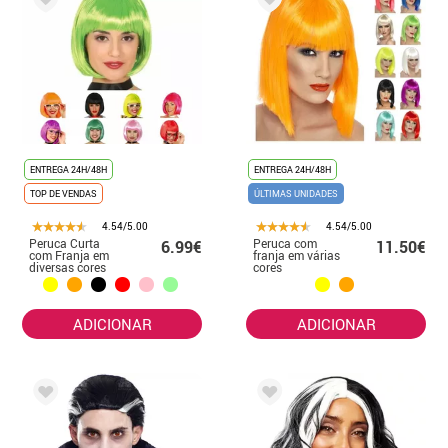
ENTREGA 24H/48H
ENTREGA 24H/48H
TOP DE VENDAS
ÚLTIMAS UNIDADES
4.54/5.00
4.54/5.00
Peruca Curta
Peruca com
6.99€
11.50€
com Franja em
franja em várias
diversas cores
cores
ADICIONAR
ADICIONAR