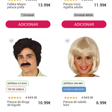
Fallera Mayor
Peruca Vovó
13.99€
11.99€
peruca preta
Agatha adulta
T.Universal
Universal Adulto
ADICIONAR
ADICIONAR
ENTREGA 2/3 DIAS
ENTREGA 24H/48H
TOP DE VENDAS
ÚLTIMAS UNIDADES
4.54/5.00
4.54/5.00
Peruca de droga
Peruca de cabelo
10.99€
6.99€
de bigode
loiro