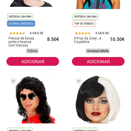
ENTREGA 24H/48H
ENTREGA 24H/48H
ÚLTIMAS UNIDADES
TOP DE VENDAS
4.54/5.00
4.54/5.00
Peruca de bruxa
K-Pop da Zoey , a
8.50€
10.50€
preta e branca
Caçadora
com tranças
T.Único
Universal Adulto
ADICIONAR
ADICIONAR
ENTREGA 24H/48H
ENTREGA 2/3 DIAS