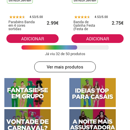
ENTREGA 24H/48H
ENTREGA 24H/48H
4.53/5.00
4.53/5.00
Parabéns Banda
Banda de
2.99€
2.75€
em 4 cores
Galinha Festa
sortidas
(Festa de
Despedida)
ADICIONAR
ADICIONAR
Já viu
32
de 50 produtos
Ver mais produtos