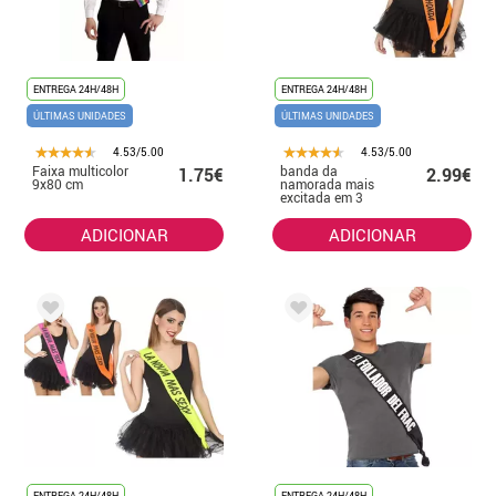
ENTREGA 24H/48H
ENTREGA 24H/48H
ÚLTIMAS UNIDADES
ÚLTIMAS UNIDADES
4.53/5.00
4.53/5.00
Faixa multicolor
banda da
1.75€
2.99€
9x80 cm
namorada mais
excitada em 3
cores sortidas
ADICIONAR
ADICIONAR
ENTREGA 24H/48H
ENTREGA 24H/48H