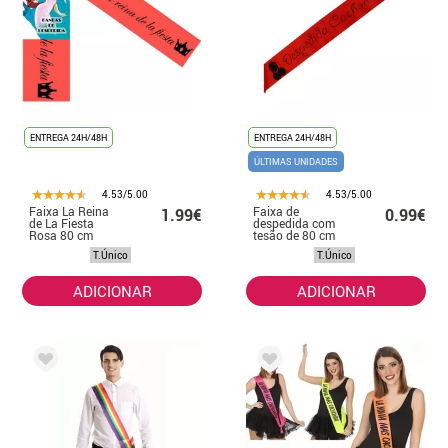
ENTREGA 24H/48H
ENTREGA 24H/48H
ÚLTIMAS UNIDADES
4.53/5.00
4.53/5.00
Faixa La Reina
Faixa de
1.99€
0.99€
de La Fiesta
despedida com
Rosa 80 cm
tesão de 80 cm
em cores sortidas
T.Único
T.Único
ADICIONAR
ADICIONAR