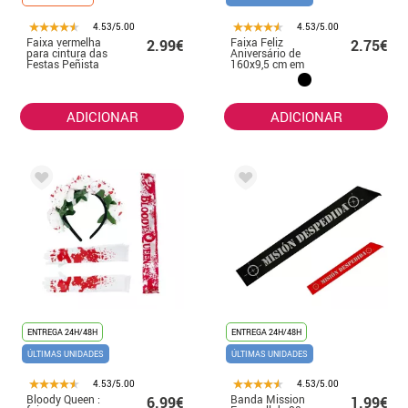
4.53/5.00
4.53/5.00
Faixa vermelha
Faixa Feliz
2.99€
2.75€
para cintura das
Aniversário de
Festas Peñista
160x9,5 cm em
San Fermín ou
várias cores
Padroeiro de 2m
ADICIONAR
ADICIONAR
ENTREGA 24H/48H
ENTREGA 24H/48H
ÚLTIMAS UNIDADES
ÚLTIMAS UNIDADES
4.53/5.00
4.53/5.00
Bloody Queen :
Banda Mission
6.99€
1.99€