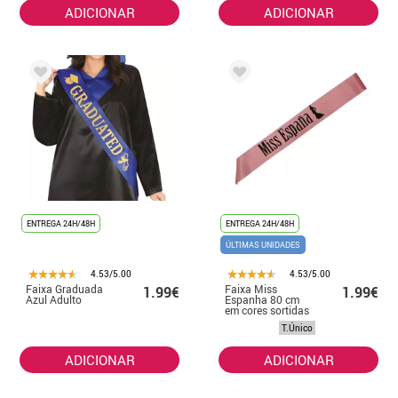
ADICIONAR
ADICIONAR
ENTREGA 24H/48H
ENTREGA 24H/48H
ÚLTIMAS UNIDADES
4.53/5.00
4.53/5.00
Faixa Graduada
Faixa Miss
1.99€
1.99€
Azul Adulto
Espanha 80 cm
em cores sortidas
T.Único
ADICIONAR
ADICIONAR