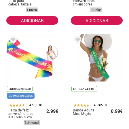
faixa para
Farewell de 80
cabeça, faixa e
cm em cores
luvas
sortidas
T.Único
T.Único
ADICIONAR
ADICIONAR
ENTREGA 24H/48H
ENTREGA 24H/48H
ÚLTIMAS UNIDADES
4.53/5.00
4.53/5.00
Faixa de feliz
Banda Adulta
2.99€
0.99€
aniversário arco-
Miss Mojito
íris 160x9,5 cm
T.Universal