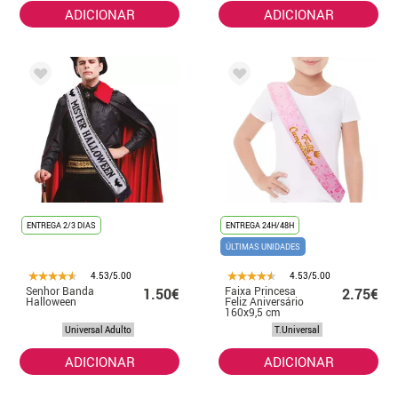
ADICIONAR
ADICIONAR
ENTREGA 2/3 DIAS
ENTREGA 24H/48H
ÚLTIMAS UNIDADES
4.53/5.00
4.53/5.00
Senhor Banda
Faixa Princesa
1.50€
2.75€
Halloween
Feliz Aniversário
160x9,5 cm
Universal Adulto
T.Universal
ADICIONAR
ADICIONAR