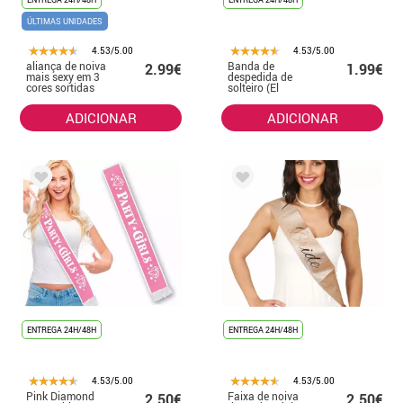
ÚLTIMAS UNIDADES
4.53/5.00
4.53/5.00
aliança de noiva
Banda de
2.99€
1.99€
mais sexy em 3
despedida de
cores sortidas
solteiro (El
Follador del Frac)
ADICIONAR
ADICIONAR
ENTREGA 24H/48H
ENTREGA 24H/48H
4.53/5.00
4.53/5.00
Pink Diamond
Faixa de noiva
2.50€
2.50€