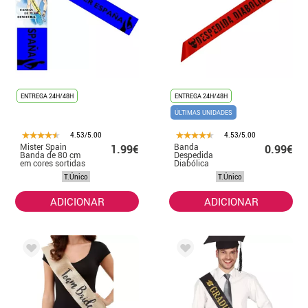
ENTREGA 24H/48H
ENTREGA 24H/48H
ÚLTIMAS UNIDADES
4.53/5.00
4.53/5.00
Mister Spain
Banda
1.99€
0.99€
Banda de 80 cm
Despedida
em cores sortidas
Diabólica
Vermelha 80 cm
T.Único
T.Único
ADICIONAR
ADICIONAR