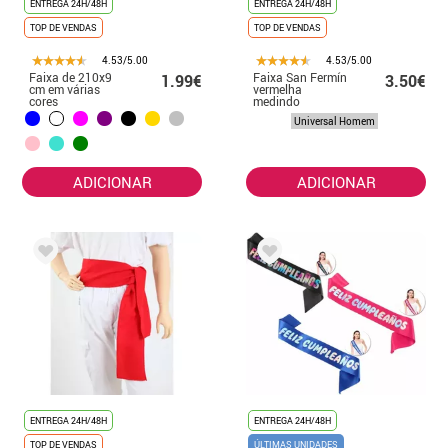
ENTREGA 24H/48H
ENTREGA 24H/48H
TOP DE VENDAS
TOP DE VENDAS
4.53/5.00
4.53/5.00
Faixa de 210x9
Faixa San Fermín
1.99€
3.50€
cm em várias
vermelha
cores
medindo
196x15,5 cm
Universal Homem
ADICIONAR
ADICIONAR
ENTREGA 24H/48H
ENTREGA 24H/48H
TOP DE VENDAS
ÚLTIMAS UNIDADES