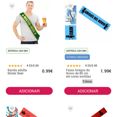
ENTREGA 24H/48H
ENTREGA 24H/48H
ÚLTIMAS UNIDADES
4.53/5.00
4.53/5.00
Banda adulta
Faixa Amigos do
0.99€
1.99€
Mister Beer
Noivo de 80 cm
em cores sortidas
T.Único
ADICIONAR
ADICIONAR