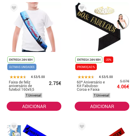
ENTREGA 24H/48H
ENTREGA 24H/48H
-20%
ÚLTIMAS UNIDADES
PROMOÇAO %
4.53/5.00
4.53/5.00
5.07€
Faixa de feliz
60º Aniversário e
2.75€
aniversário de
Kit Fabuloso:
4.06€
futebol 160x9,5
Coroa e Faixa
cm
160x9,5 cm
T.Universal
T.Universal
ADICIONAR
ADICIONAR