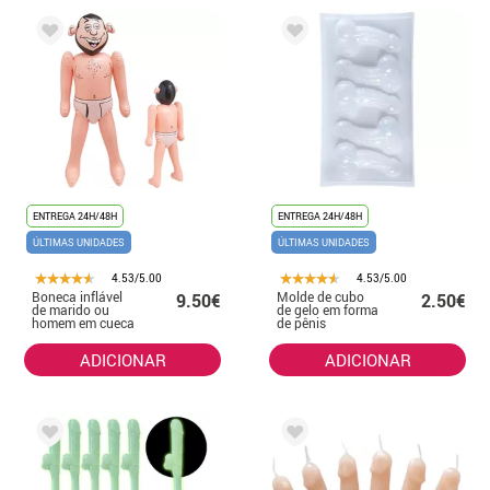
ENTREGA 24H/48H
ENTREGA 24H/48H
ÚLTIMAS UNIDADES
ÚLTIMAS UNIDADES
4.53/5.00
4.53/5.00
Boneca inflável
Molde de cubo
9.50€
2.50€
de marido ou
de gelo em forma
homem em cueca
de pênis
de 90 cm
ADICIONAR
ADICIONAR