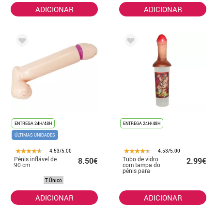
ADICIONAR
ADICIONAR
ENTREGA 24H/48H
ENTREGA 24H/48H
ÚLTIMAS UNIDADES
4.53/5.00
4.53/5.00
Pênis inflável de
Tubo de vidro
8.50€
2.99€
90 cm
com tampa do
pênis para
despedidas
T.Único
ADICIONAR
ADICIONAR