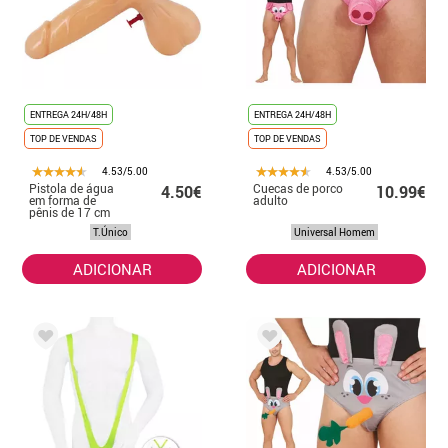
ENTREGA 24H/48H
ENTREGA 24H/48H
TOP DE VENDAS
TOP DE VENDAS
4.53/5.00
4.53/5.00
Pistola de água
Cuecas de porco
4.50€
10.99€
em forma de
adulto
pênis de 17 cm
T.Único
Universal Homem
ADICIONAR
ADICIONAR