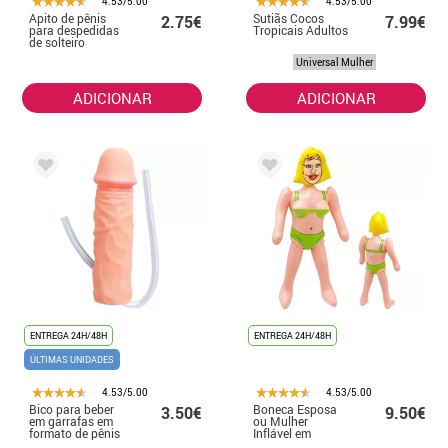
4.53/5.00
4.53/5.00
Apito de pênis
Sutiãs Cocos
2.75€
7.99€
para despedidas
Tropicais Adultos
de solteiro
Universal Mulher
ADICIONAR
ADICIONAR
ENTREGA 24H/48H
ENTREGA 24H/48H
ÚLTIMAS UNIDADES
4.53/5.00
4.53/5.00
Bico para beber
Boneca Esposa
3.50€
9.50€
em garrafas em
ou Mulher
formato de pênis
Inflável em
Biquíni 90 cm