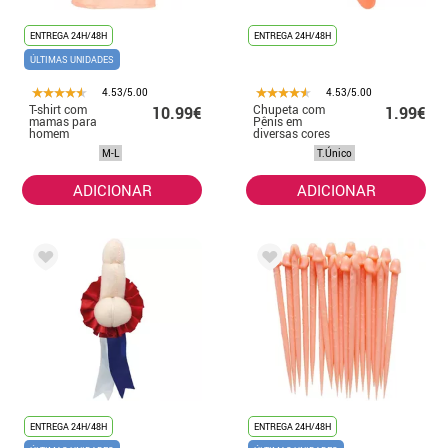
ENTREGA 24H/48H
ENTREGA 24H/48H
ÚLTIMAS UNIDADES
4.53/5.00
4.53/5.00
T-shirt com
Chupeta com
10.99€
1.99€
mamas para
Pênis em
homem
diversas cores
rosa e azul
M-L
T.Único
ADICIONAR
ADICIONAR
ENTREGA 24H/48H
ENTREGA 24H/48H