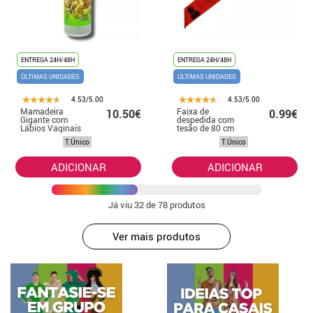
ENTREGA 24H/48H
ENTREGA 24H/48H
ÚLTIMAS UNIDADES
ÚLTIMAS UNIDADES
4.53/5.00
4.53/5.00
Mamadeira
Faixa de
10.50€
0.99€
Gigante com
despedida com
Lábios Vaginais
tesão de 80 cm
30 cm
em cores sortidas
T.Único
T.Único
ADICIONAR
ADICIONAR
Já viu
32
de 78 produtos
Ver mais produtos