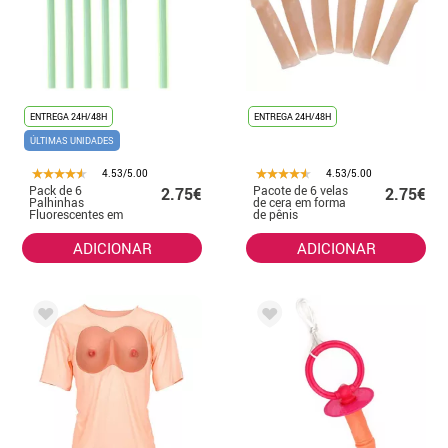
ENTREGA 24H/48H
ENTREGA 24H/48H
ÚLTIMAS UNIDADES
4.53/5.00
4.53/5.00
Pack de 6
Pacote de 6 velas
2.75€
2.75€
Palhinhas
de cera em forma
Fluorescentes em
de pênis
Forma de Pênis
ADICIONAR
ADICIONAR