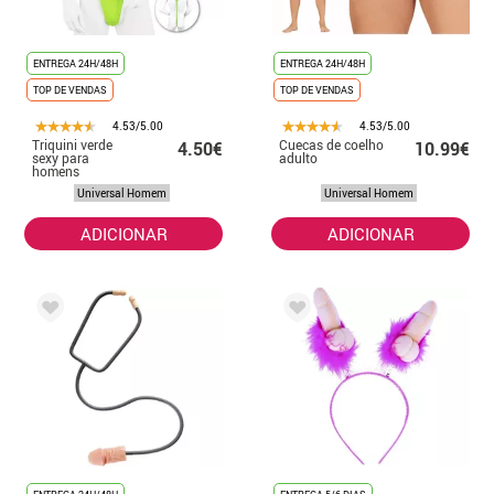
ENTREGA 24H/48H
ENTREGA 24H/48H
TOP DE VENDAS
TOP DE VENDAS
4.53/5.00
4.53/5.00
Triquini verde
Cuecas de coelho
4.50€
10.99€
sexy para
adulto
homens
Universal Homem
Universal Homem
ADICIONAR
ADICIONAR