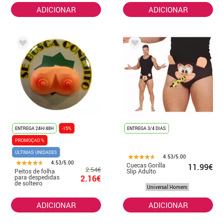
ADICIONAR
ADICIONAR
ENTREGA 24H/48H
-15%
ENTREGA 3/4 DIAS
PROMOÇAO %
ÚLTIMAS UNIDADES
4.53/5.00
4.53/5.00
Cuecas Gorilla
11.99€
2.54€
Peitos de folha
Slip Adulto
para despedidas
2.16€
de solteiro
Universal Homem
ADICIONAR
ADICIONAR