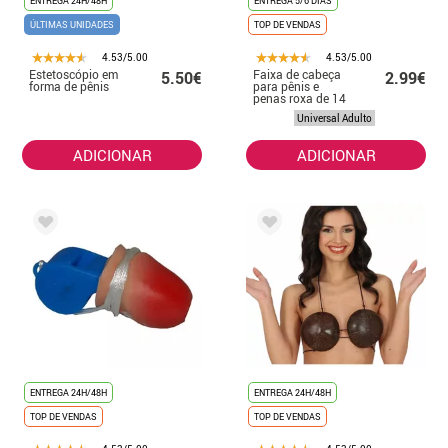
ENTREGA 24H/48H
ENTREGA 5/6 DIAS
ÚLTIMAS UNIDADES
TOP DE VENDAS
4.53/5.00
4.53/5.00
Estetoscópio em
Faixa de cabeça
5.50€
2.99€
forma de pênis
para pênis e
penas roxa de 14
cm
Universal Adulto
ADICIONAR
ADICIONAR
ENTREGA 24H/48H
ENTREGA 24H/48H
TOP DE VENDAS
TOP DE VENDAS