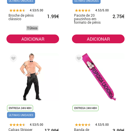
ÚLTIMAS UNIDADES
ÚLTIMAS UNIDADES
4.53/5.00
4.53/5.00
Broche de pênis
Pacote de 20
1.99€
2.75€
clássico
pauzinhos em
formato de pênis
T.Único
ADICIONAR
ADICIONAR
ENTREGA 24H/48H
ENTREGA 24H/48H
ÚLTIMAS UNIDADES
4.53/5.00
4.53/5.00
Calças Stripper
Banda de
17.99€
3.99€