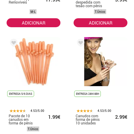
Removíveis
despedida com
tesão com pênis
M-L
T.Único
ADICIONAR
ADICIONAR
ENTREGA 5/6 DIAS
ENTREGA 24H/48H
4.53/5.00
4.53/5.00
Pacote de 10
Canudos com
1.99€
2.99€
canudos em
forma de pênis
forma de pênis
10 unidades
T.Único