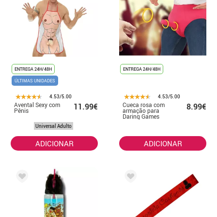
ENTREGA 24H/48H
ENTREGA 24H/48H
ÚLTIMAS UNIDADES
4.53/5.00
4.53/5.00
Avental Sexy com
Cueca rosa com
11.99€
8.99€
Pênis
armação para
Daring Games
Universal Adulto
ADICIONAR
ADICIONAR