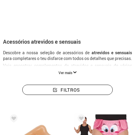
início
Acessórios
Atrevidos e sexys
Acessórios atrevidos e sensuais
Descobre a nossa seleção de acessórios de
atrevidos e sensuais
para completares o teu disfarce com todos os detalhes que precisas.
Vais encontrar complementos de atrevidos e sensuais de vários
estilos e tamanhos, ideais para festas temáticas, Carnaval ou
Ver mais
ocasiões especiais. Na Disfrazzes selecionamos os melhores
artigos de atrevidos e sensuais para que o teu look fique perfeito até
ao último detalhe.
FILTROS