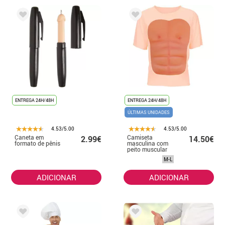
ENTREGA 24H/48H
ENTREGA 24H/48H
ÚLTIMAS UNIDADES
4.53/5.00
4.53/5.00
Caneta em
Camiseta
2.99€
14.50€
formato de pênis
masculina com
peito muscular
M-L
ADICIONAR
ADICIONAR