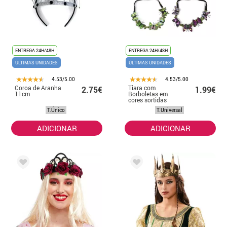
ENTREGA 24H/48H
ENTREGA 24H/48H
ÚLTIMAS UNIDADES
ÚLTIMAS UNIDADES
4.53/5.00
4.53/5.00
Coroa de Aranha
Tiara com
2.75€
1.99€
11cm
Borboletas em
cores sortidas
T.Único
T.Universal
ADICIONAR
ADICIONAR