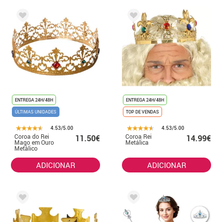
ENTREGA 24H/48H
ENTREGA 24H/48H
ÚLTIMAS UNIDADES
TOP DE VENDAS
4.53/5.00
4.53/5.00
Coroa do Rei
Coroa Rei
11.50€
14.99€
Mago em Ouro
Metálica
Metálico
ADICIONAR
ADICIONAR