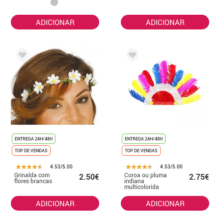
ADICIONAR
ADICIONAR
ENTREGA 24H/48H
ENTREGA 24H/48H
TOP DE VENDAS
TOP DE VENDAS
4.53/5.00
4.53/5.00
Grinalda com
Coroa ou pluma
2.50€
2.75€
flores brancas
indiana
multicolorida
infantil
ADICIONAR
ADICIONAR