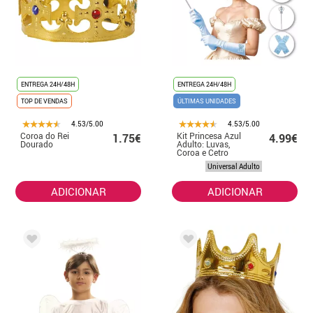
ENTREGA 24H/48H
ENTREGA 24H/48H
TOP DE VENDAS
ÚLTIMAS UNIDADES
4.53/5.00
4.53/5.00
Coroa do Rei
Kit Princesa Azul
1.75€
4.99€
Dourado
Adulto: Luvas,
Coroa e Cetro
Universal Adulto
ADICIONAR
ADICIONAR