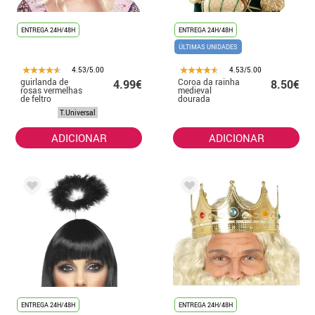
ENTREGA 24H/48H
ENTREGA 24H/48H
ÚLTIMAS UNIDADES
4.53/5.00
4.53/5.00
guirlanda de
Coroa da rainha
4.99€
8.50€
rosas vermelhas
medieval
de feltro
dourada
T.Universal
ADICIONAR
ADICIONAR
ENTREGA 24H/48H
ENTREGA 24H/48H