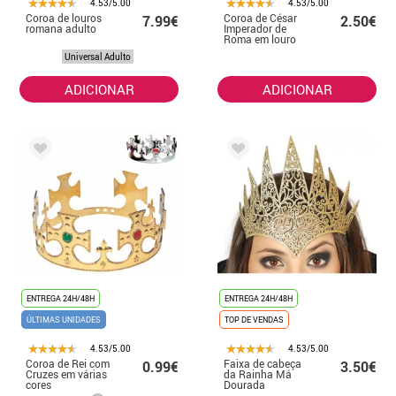
4.53/5.00
4.53/5.00
Coroa de louros
Coroa de César
7.99€
2.50€
romana adulto
Imperador de
Roma em louro
plástico
Universal Adulto
ADICIONAR
ADICIONAR
ENTREGA 24H/48H
ENTREGA 24H/48H
ÚLTIMAS UNIDADES
TOP DE VENDAS
4.53/5.00
4.53/5.00
Coroa de Rei com
Faixa de cabeça
0.99€
3.50€
Cruzes em várias
da Rainha Má
cores
Dourada