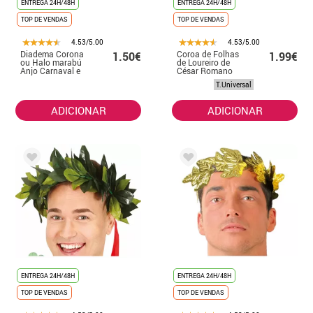
ENTREGA 24H/48H
ENTREGA 24H/48H
TOP DE VENDAS
TOP DE VENDAS
4.53/5.00
4.53/5.00
Diadema Corona
Coroa de Folhas
1.50€
1.99€
ou Halo marabú
de Loureiro de
Anjo Carnaval e
César Romano
Natal
T.Universal
ADICIONAR
ADICIONAR
ENTREGA 24H/48H
ENTREGA 24H/48H
TOP DE VENDAS
TOP DE VENDAS