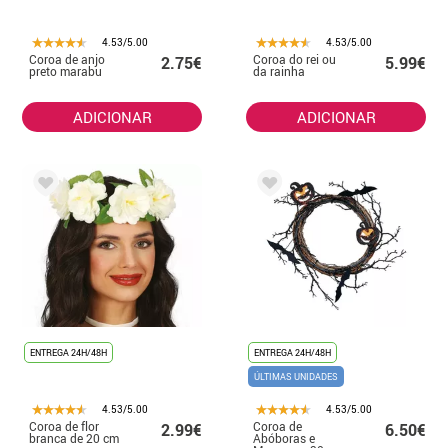
4.53/5.00
4.53/5.00
Coroa de anjo
Coroa do rei ou
2.75€
5.99€
preto marabu
da rainha
ADICIONAR
ADICIONAR
ENTREGA 24H/48H
ENTREGA 24H/48H
ÚLTIMAS UNIDADES
4.53/5.00
4.53/5.00
Coroa de flor
Coroa de
2.99€
6.50€
branca de 20 cm
Abóboras e