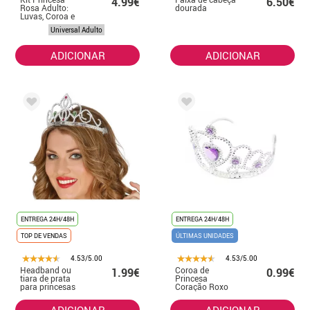
4.99€
6.50€
Rosa Adulto:
dourada
Luvas, Coroa e
Cetro
Universal Adulto
ADICIONAR
ADICIONAR
ENTREGA 24H/48H
ENTREGA 24H/48H
TOP DE VENDAS
ÚLTIMAS UNIDADES
4.53/5.00
4.53/5.00
Headband ou
Coroa de
1.99€
0.99€
tiara de prata
Princesa
para princesas
Coração Roxo