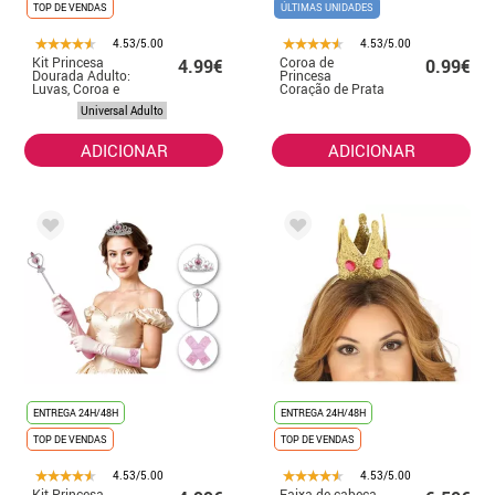
TOP DE VENDAS
ÚLTIMAS UNIDADES
4.53/5.00
4.53/5.00
Kit Princesa
Coroa de
4.99€
0.99€
Dourada Adulto:
Princesa
Luvas, Coroa e
Coração de Prata
Cetro
Universal Adulto
ADICIONAR
ADICIONAR
ENTREGA 24H/48H
ENTREGA 24H/48H
TOP DE VENDAS
TOP DE VENDAS
4.53/5.00
4.53/5.00
Kit Princesa
Faixa de cabeça