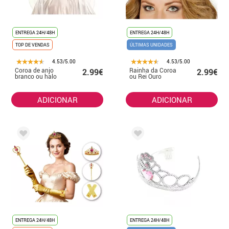
ENTREGA 24H/48H
ENTREGA 24H/48H
TOP DE VENDAS
ÚLTIMAS UNIDADES
4.53/5.00
4.53/5.00
Coroa de anjo
Rainha da Coroa
2.99€
2.99€
branco ou halo
ou Rei Ouro
ADICIONAR
ADICIONAR
ENTREGA 24H/48H
ENTREGA 24H/48H