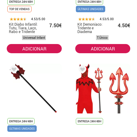
ENTREGA 24H/48H
ENTREGA 24H/48H
TOP DE VENDAS
ÚLTIMAS UNIDADES
4.53/5.00
4.53/5.00
Kit Diabo Infantil:
Kit Demoníaco:
7.50€
4.50€
Tutu, Tiara, Laço,
Tridente e
Rabo e Tridente
Diadema
30 cm
Universal Infant
T.Único
ADICIONAR
ADICIONAR
ENTREGA 24H/48H
ENTREGA 24H/48H
ÚLTIMAS UNIDADES