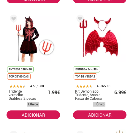
ENTREGA 24H/48H
ENTREGA 24H/48H
TOP DE VENDAS
TOP DE VENDAS
4.53/5.00
4.53/5.00
Tridente
Kit Demoníaco:
1.99€
6.99€
vermelho
Tridente, Asas e
Diablesa 2 peças
Faixa de Cabeça
de 120 cm
T.Único
T.Único
ADICIONAR
ADICIONAR