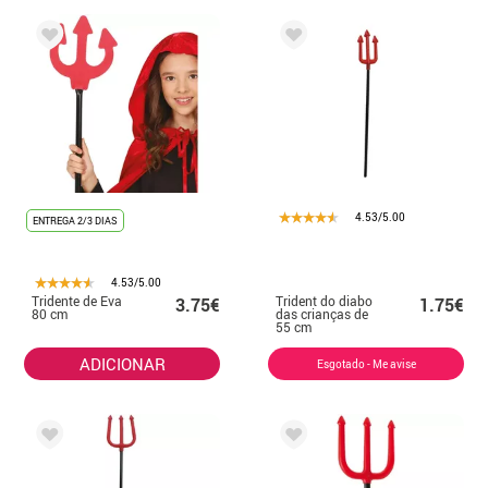
4.53/5.00
ENTREGA 2/3 DIAS
4.53/5.00
Tridente de Eva
Trident do diabo
3.75€
1.75€
80 cm
das crianças de
55 cm
ADICIONAR
Esgotado - Me avise