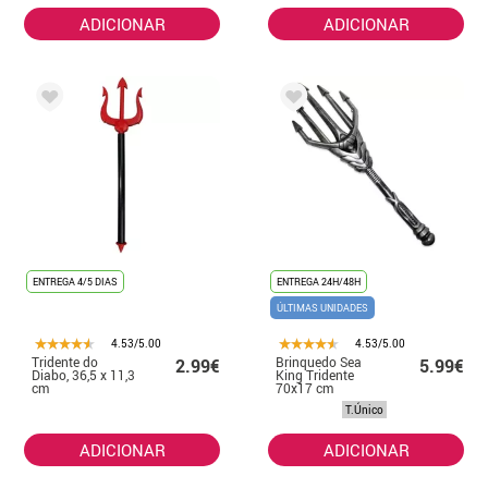
ADICIONAR
ADICIONAR
ENTREGA 4/5 DIAS
ENTREGA 24H/48H
ÚLTIMAS UNIDADES
4.53/5.00
4.53/5.00
Tridente do
Brinquedo Sea
2.99€
5.99€
Diabo, 36,5 x 11,3
King Tridente
cm
70x17 cm
T.Único
ADICIONAR
ADICIONAR