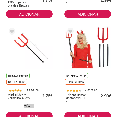
1.75€
2.99€
120cm para o
cm
Dia das Bruxas
ADICIONAR
ADICIONAR
ENTREGA 24H/48H
ENTREGA 24H/48H
TOP DE VENDAS
TOP DE VENDAS
4.53/5.00
4.53/5.00
Mini Tridente
Trident Demon
2.75€
2.99€
Vermelho 40cm
destacável 110
cm
T.Único
ADICIONAR
ADICIONAR