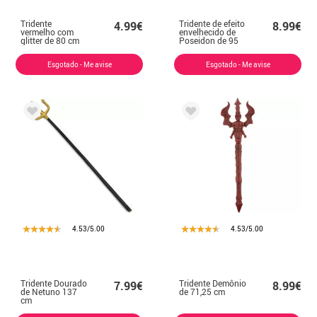
Tridente
Tridente de efeito
4.99€
8.99€
vermelho com
envelhecido de
glitter de 80 cm
Poseidon de 95
cm
Esgotado - Me avise
Esgotado - Me avise
4.53/5.00
4.53/5.00
Tridente Dourado
Tridente Demônio
7.99€
8.99€
de Netuno 137
de 71,25 cm
cm