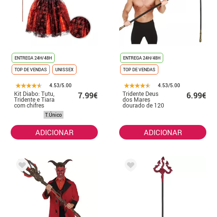
ENTREGA 24H/48H
ENTREGA 24H/48H
TOP DE VENDAS
UNISSEX
TOP DE VENDAS
4.53/5.00
4.53/5.00
Kit Diabo: Tutu,
Tridente Deus
7.99€
6.99€
Tridente e Tiara
dos Mares
com chifres
dourado de 120
cm
T.Único
ADICIONAR
ADICIONAR