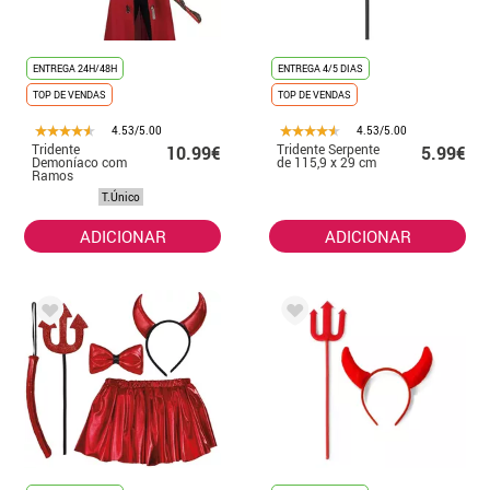
ENTREGA 24H/48H
ENTREGA 4/5 DIAS
TOP DE VENDAS
TOP DE VENDAS
4.53/5.00
4.53/5.00
Tridente
Tridente Serpente
10.99€
5.99€
Demoníaco com
de 115,9 x 29 cm
Ramos
Destacáveis de
T.Único
150 cm
ADICIONAR
ADICIONAR