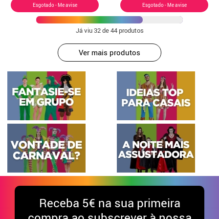
Esgotado - Me avise
Esgotado - Me avise
Já viu
32
de 44 produtos
Ver mais produtos
Receba
5€ na sua primeira
compra ao subscrever à nossa