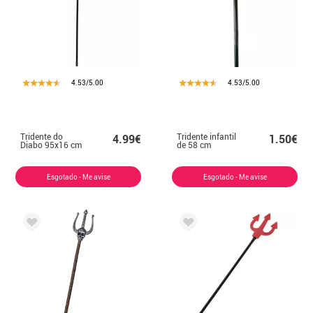
4.53/5.00
4.53/5.00
Tridente do
Tridente infantil
4.99€
1.50€
Diabo 95x16 cm
de 58 cm
Esgotado - Me avise
Esgotado - Me avise