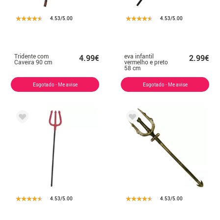
4.53/5.00
4.53/5.00
Tridente com
eva infantil
4.99€
2.99€
Caveira 90 cm
vermelho e preto
58 cm
Esgotado - Me avise
Esgotado - Me avise
4.53/5.00
4.53/5.00