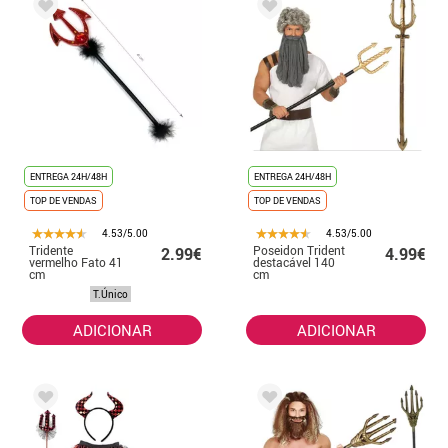
ENTREGA 24H/48H
ENTREGA 24H/48H
TOP DE VENDAS
TOP DE VENDAS
4.53/5.00
4.53/5.00
Tridente
Poseidon Trident
2.99€
4.99€
vermelho Fato 41
destacável 140
cm
cm
T.Único
ADICIONAR
ADICIONAR