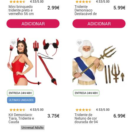
4.53/5.00
4.53/5.00
Mini brinquedo
Tridente
2.99€
5.99€
tridente preto e
Demoníaco
vermelho 56 cm
Destacável de
100 cm
ADICIONAR
ADICIONAR
ENTREGA 24H/48H
ENTREGA 24H/48H
ÚLTIMAS UNIDADES
4.53/5.00
4.53/5.00
Kit Demoníaco:
Tridente de
3.75€
6.99€
Tiara, Tridente e
Netuno de cor
Cauda
dourada de 94
cm
Universal Adulto