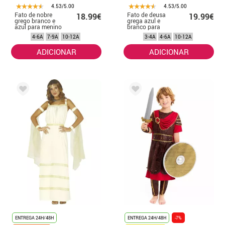
4.53/5.00
4.53/5.00
Fato de nobre
Fato de deusa
18.99€
19.99€
grego branco e
grega azul e
azul para menino
branco para
menina
4-6A
7-9A
10-12A
3-4A
4-6A
10-12A
ADICIONAR
ADICIONAR
ENTREGA 24H/48H
ENTREGA 24H/48H
-7%