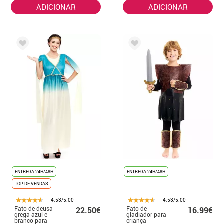
ADICIONAR
ADICIONAR
ENTREGA 24H/48H
ENTREGA 24H/48H
TOP DE VENDAS
4.53/5.00
4.53/5.00
Fato de deusa
Fato de
22.50€
16.99€
grega azul e
gladiador para
branco para
criança