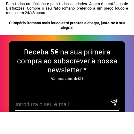
Para todos os públicos e para todas as idades. Assim é o catálogo de
Disfrazzes! Compre o seu fato romano preferido a um preço louco e
receba em 24/48 horas.
O Império Romano mais louco está prestes a chegar, junte-se à sua
alegria!
Receba
5€ na sua primeira
compra ao subscrever à nossa
newsletter *
*Compras acima de 50€