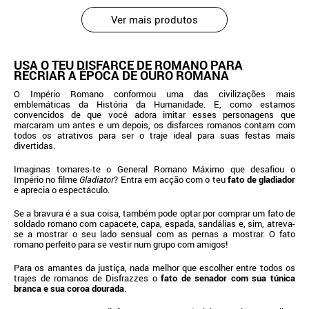
Ver mais produtos
USA O TEU DISFARCE DE ROMANO PARA
RECRIAR A ÉPOCA DE OURO ROMANA
O Império Romano conformou uma das civilizações mais
emblemáticas da História da Humanidade. E, como estamos
convencidos de que você adora imitar esses personagens que
marcaram um antes e um depois, os disfarces romanos contam com
todos os atrativos para ser o traje ideal para suas festas mais
divertidas.
Imaginas tornares-te o General Romano Máximo que desafiou o
Império no filme
Gladiator
? Entra em acção com o teu
fato de gladiador
e aprecia o espectáculo.
Se a bravura é a sua coisa, também pode optar por comprar um fato de
soldado romano com capacete, capa, espada, sandálias e, sim, atreva-
se a mostrar o seu lado sensual com as pernas a mostrar. O fato
romano perfeito para se vestir num grupo com amigos!
Para os amantes da justiça, nada melhor que escolher entre todos os
trajes de romanos de Disfrazzes o
fato de senador com sua túnica
branca e sua coroa dourada
.