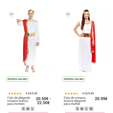
ENTREGA 24H/48H
ENTREGA 24H/48H
4.53/5.00
4.53/5.00
Fato de elegante
Fato de romana
20.50€ -
20.99€
romano branco
branca elegante
22.50€
para homem
para mulher
S
M
L
S
M
L
XL