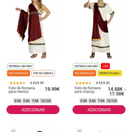
César Augusto, aqui você dispõe de uma infinidade de disfarces
diferentes com o branco e o dourado como cores estrela.
ENTREGA 24H/48H
ENTREGA 24H/48H
-15%
RECOMENDADO
TOP DE VENDAS
RECOMENDADO
OFERTA FLASH ⚡
4.53/5.00
4.53/5.00
Fato de Romana
Fato de Romano
19.99€
14.68€ -
para menina
para criança
17.50€
3-4A
5-6A
7-9A
10-12A
3-4A
5-6A
7-9A
10-12A
ADICIONAR
ADICIONAR