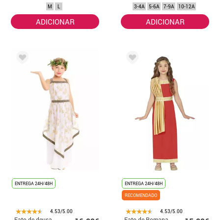
mulher
M
L
3-4A
5-6A
7-9A
10-12A
ADICIONAR
ADICIONAR
ENTREGA 24H/48H
ENTREGA 24H/48H
RECOMENDADO
4.53/5.00
4.53/5.00
Fato de deusa
Fato de Romana