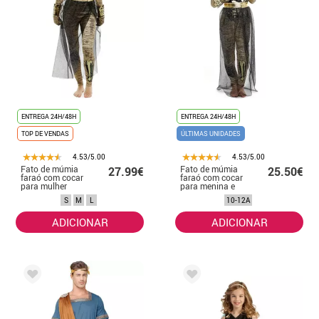
ENTREGA 24H/48H
ENTREGA 24H/48H
TOP DE VENDAS
ÚLTIMAS UNIDADES
4.53/5.00
4.53/5.00
Fato de múmia
Fato de múmia
27.99€
25.50€
faraó com cocar
faraó com cocar
para mulher
para menina e
adolescente
S
M
L
10-12A
ADICIONAR
ADICIONAR