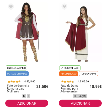
ENTREGA 24H/48H
ENTREGA 24H/48H
ÚLTIMAS UNIDADES
RECOMENDADO
TOP DE VENDAS
4.53/5.00
4.53/5.00
Fato de Guerreira
Fato de Dama
21.50€
18.99€
Romana para
Romana para
Mulheres
Adolescentes
M
L
14-16A (XS)
ADICIONAR
ADICIONAR