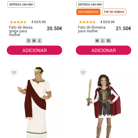
ENTREGA 24H/48H
ENTREGA 24H/48H
RECOMENDADO
TOP DE VENDAS
4.53/5.00
4.53/5.00
Fato de deusa
Fato de Romana
20.50€
21.50€
grega para
para mulher
mulher
S
M
L
M
L
XL
ADICIONAR
ADICIONAR