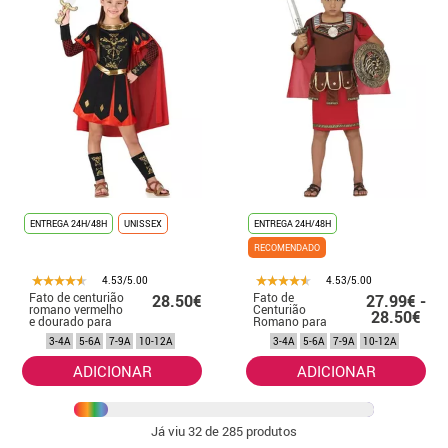
ENTREGA 24H/48H
UNISSEX
ENTREGA 24H/48H
RECOMENDADO
4.53/5.00
4.53/5.00
Fato de centurião
Fato de
28.50€
27.99€ -
romano vermelho
Centurião
28.50€
e dourado para
Romano para
criança
crianças
3-4A
5-6A
7-9A
10-12A
3-4A
5-6A
7-9A
10-12A
ADICIONAR
ADICIONAR
Já viu
32
de 285 produtos