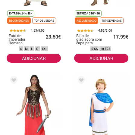
ENTREGA 24H/48H
ENTREGA 24H/48H
RECOMENDADO
TOP DE VENDAS
RECOMENDADO
TOP DE VENDAS
4.53/5.00
4.53/5.00
Fato de
Fato de
23.50€
17.99€
Imperador
gladiadora com
Romano
capa para
Augustus para
menina
S
M
L
XL
XXL
5-6A
10-12A
homem
ADICIONAR
ADICIONAR