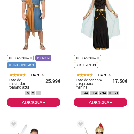
ENTREGA 24H/48H
PREMIUM
ENTREGA 24H/48H
ÚLTIMAS UNIDADES
TOP DE VENDAS
4.53/5.00
4.53/5.00
Fato de
Fato de senhora
25.99€
17.50€
imperador
grega para
romano azul
menina
para homem
S
M
L
3-4A
5-6A
7-9A
10-12A
ADICIONAR
ADICIONAR