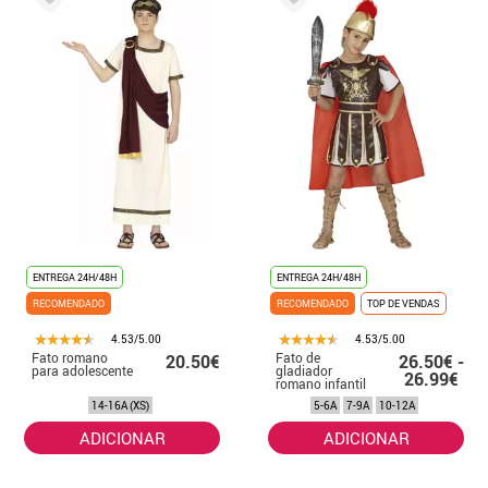
ENTREGA 24H/48H
ENTREGA 24H/48H
RECOMENDADO
RECOMENDADO
TOP DE VENDAS
4.53/5.00
4.53/5.00
Fato romano
Fato de
20.50€
26.50€ -
para adolescente
gladiador
26.99€
romano infantil
14-16A (XS)
5-6A
7-9A
10-12A
ADICIONAR
ADICIONAR