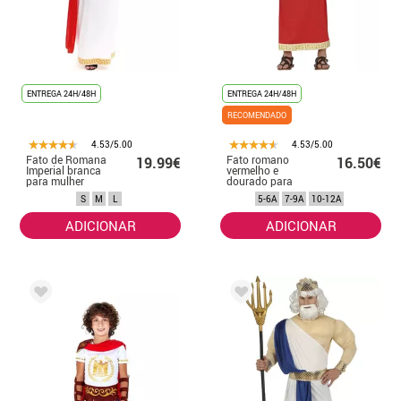
ENTREGA 24H/48H
ENTREGA 24H/48H
RECOMENDADO
4.53/5.00
4.53/5.00
Fato de Romana
Fato romano
19.99€
16.50€
Imperial branca
vermelho e
para mulher
dourado para
criança
S
M
L
5-6A
7-9A
10-12A
ADICIONAR
ADICIONAR