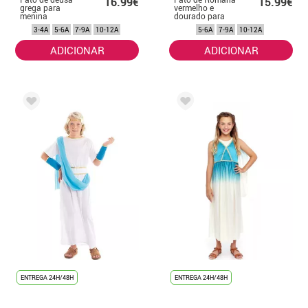
16.99€
15.99€
grega para
vermelho e
menina
dourado para
menina
3-4A
5-6A
7-9A
10-12A
5-6A
7-9A
10-12A
ADICIONAR
ADICIONAR
ENTREGA 24H/48H
ENTREGA 24H/48H