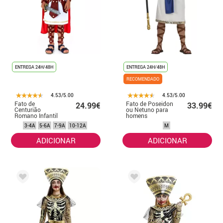
ENTREGA 24H/48H
ENTREGA 24H/48H
RECOMENDADO
4.53/5.00
4.53/5.00
Fato de
Fato de Poseidon
24.99€
33.99€
Centurião
ou Netuno para
Romano Infantil
homens
com Insígnia
3-4A
5-6A
7-9A
10-12A
M
ADICIONAR
ADICIONAR