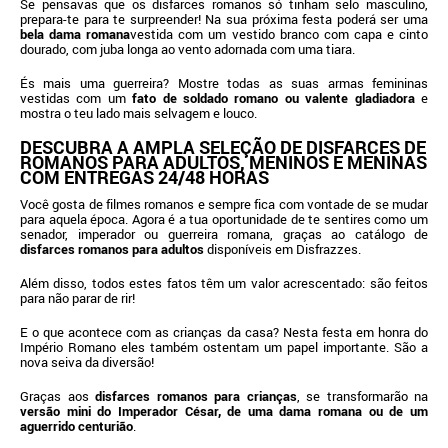
Se pensavas que os disfarces romanos só tinham selo masculino,
prepara-te para te surpreender! Na sua próxima festa poderá ser uma
bela dama romana
vestida com um vestido branco com capa e cinto
dourado, com juba longa ao vento adornada com uma tiara.
És mais uma guerreira? Mostre todas as suas armas femininas
vestidas com um
fato de soldado romano ou valente gladiadora
e
mostra o teu lado mais selvagem e louco.
DESCUBRA A AMPLA SELEÇÃO DE DISFARCES DE
ROMANOS PARA ADULTOS, MENINOS E MENINAS
COM ENTREGAS 24/48 HORAS
Você gosta de filmes romanos e sempre fica com vontade de se mudar
para aquela época. Agora é a tua oportunidade de te sentires como um
senador, imperador ou guerreira romana, graças ao catálogo de
disfarces romanos para adultos
disponíveis em Disfrazzes.
Além disso, todos estes fatos têm um valor acrescentado: são feitos
para não parar de rir!
E o que acontece com as crianças da casa? Nesta festa em honra do
Império Romano eles também ostentam um papel importante. São a
nova seiva da diversão!
Graças aos
disfarces romanos para crianças
, se transformarão na
versão mini do Imperador César, de uma dama romana ou de um
aguerrido centurião
.