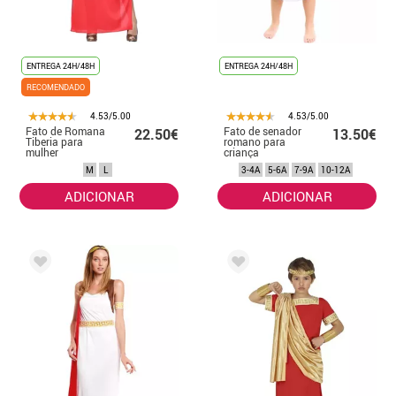
ENTREGA 24H/48H
ENTREGA 24H/48H
RECOMENDADO
4.53/5.00
4.53/5.00
Fato de Romana
Fato de senador
22.50€
13.50€
Tiberia para
romano para
mulher
criança
M
L
3-4A
5-6A
7-9A
10-12A
ADICIONAR
ADICIONAR