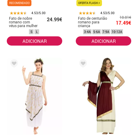
RECOMENDADO
OFERTA FLASH ⚡
4.53/5.00
4.53/5.00
18.81€
Fato de nobre
Fato de centurião
24.99€
romano com
romano para
17.49€
véus para mulher
criança
S
L
3-4A
5-6A
7-9A
10-12A
ADICIONAR
ADICIONAR