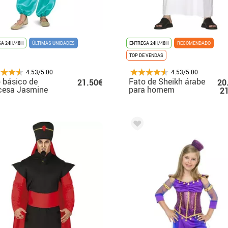
A 24H/48H
ÚLTIMAS UNIDADES
ENTREGA 24H/48H
RECOMENDADO
TOP DE VENDAS
4.53/5.00
4.53/5.00
 básico de
Fato de Sheikh árabe
21.50€
20
cesa Jasmine
para homem
2
a menina