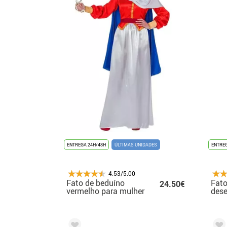
ENTREGA 24H/48H
ÚLTIMAS UNIDADES
ENTREG
4.53/5.00
Fato de beduíno
Fato
24.50€
vermelho para mulher
dese