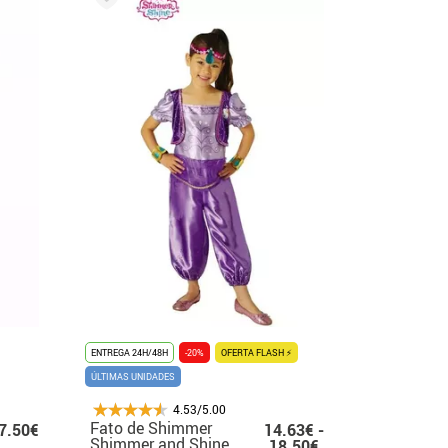
ENTREGA 24H/48H
-20%
OFERTA FLASH ⚡
ÚLTIMAS UNIDADES
4.53/5.00
Fato de Shimmer
7.50€
14.63€ -
Shimmer and Shine
18.50€