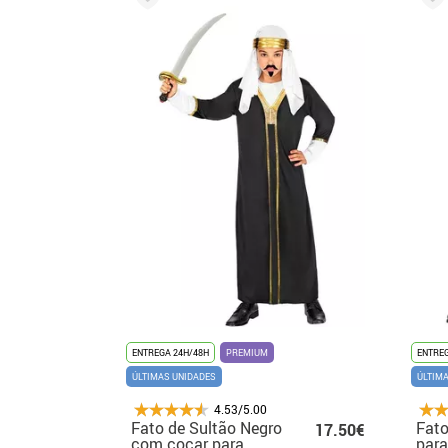
ENTREGA 24H/48H
PREMIUM
ENTREG
ÚLTIMAS UNIDADES
ÚLTIM
4.53/5.00
Fato de Sultão Negro
Fato
17.50€
com cocar para
para