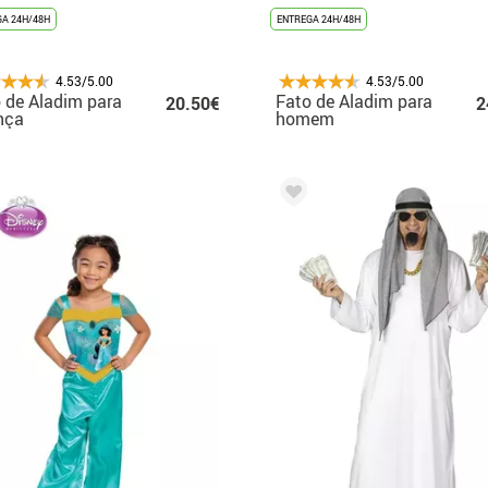
A 24H/48H
ENTREGA 24H/48H
4.53/5.00
4.53/5.00
 de Aladim para
Fato de Aladim para
20.50€
2
nça
homem