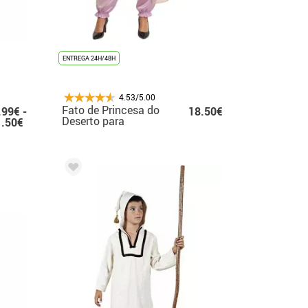
ENTREGA 24H/48H
4.53/5.00
Fato de Princesa do
.99€ -
18.50€
Deserto para
1.50€
Mulheres