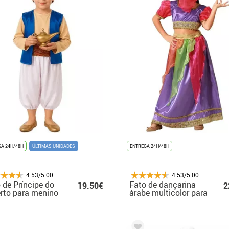
A 24H/48H
ÚLTIMAS UNIDADES
ENTREGA 24H/48H
4.53/5.00
4.53/5.00
 de Príncipe do
Fato de dançarina
19.50€
2
rto para menino
árabe multicolor para
menina