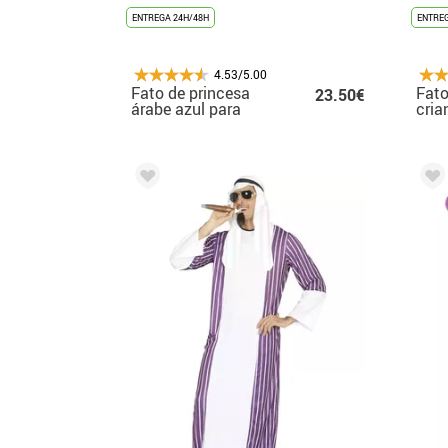
ENTREGA 24H/48H
ENTREG
4.53/5.00
Fato de princesa
Fato
23.50€
árabe azul para
cria
menina