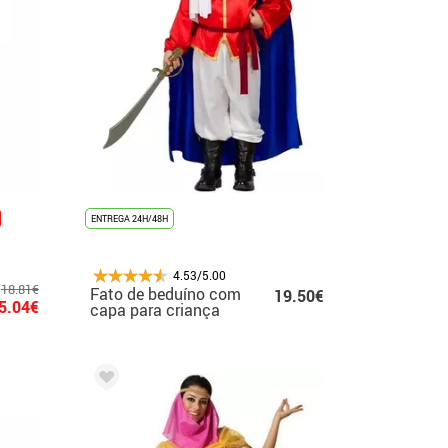
ENTREGA 24H/48H
4.53/5.00
18.81€
Fato de beduíno com
19.50€
5.04€
capa para criança