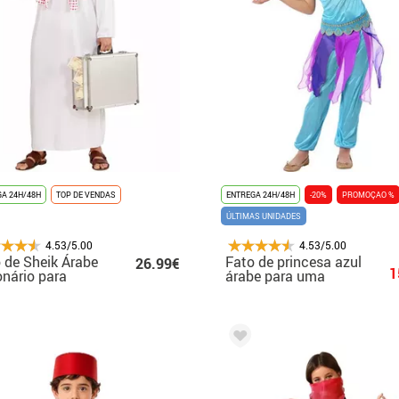
A 24H/48H
TOP DE VENDAS
ENTREGA 24H/48H
-20%
PROMOÇAO %
ÚLTIMAS UNIDADES
4.53/5.00
4.53/5.00
 de Sheik Árabe
Fato de princesa azul
26.99€
1
onário para
árabe para uma
ens
garota