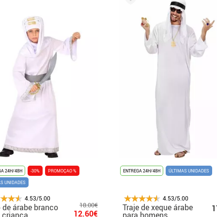
A 24H/48H
-30%
PROMOÇAO %
ENTREGA 24H/48H
ÚLTIMAS UNIDADES
AS UNIDADES
4.53/5.00
4.53/5.00
18.00€
 de árabe branco
Traje de xeque árabe
1
12.60€
 criança
para homens