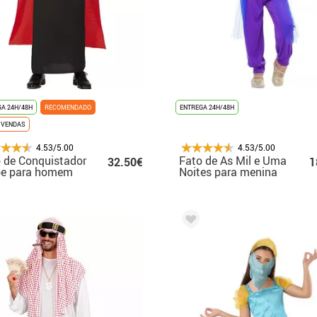
A 24H/48H
RECOMENDADO
ENTREGA 24H/48H
 VENDAS
4.53/5.00
4.53/5.00
 de Conquistador
Fato de As Mil e Uma
32.50€
1
be para homem
Noites para menina