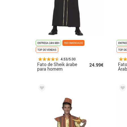
ENTREGA 24H/48H
RECOMENDADO
ENTREG
TOP DE VENDAS
TOP DE
4.53/5.00
Fato de Sheik árabe
Fato
24.99€
para homem
Ára