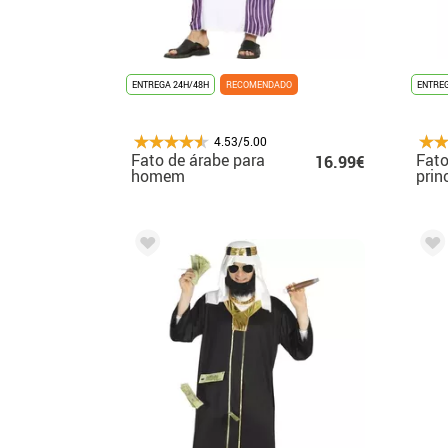
ENTREGA 24H/48H
RECOMENDADO
ENTREG
4.53/5.00
Fato de árabe para
Fato
16.99€
homem
prin
par