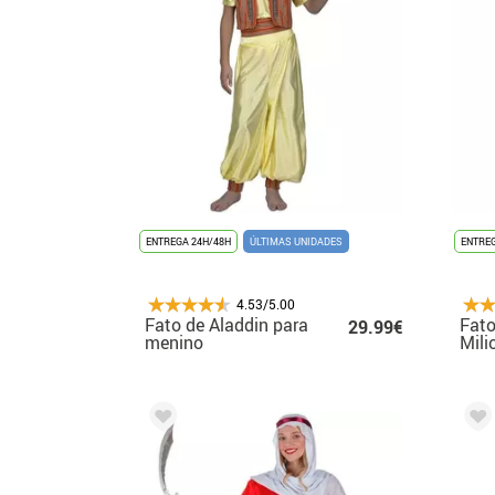
ENTREGA 24H/48H
ÚLTIMAS UNIDADES
ENTREG
4.53/5.00
Fato de Aladdin para
Fato
29.99€
menino
Mili
Hom