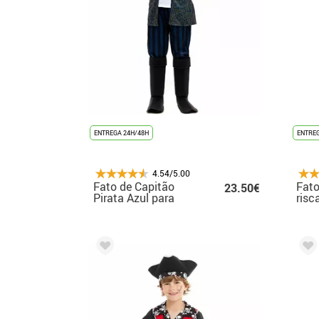
ENTREGA 24H/48H
ENTREG
4.54/5.00
Fato de Capitão
Fato
23.50€
Pirata Azul para
risc
Meninos
men