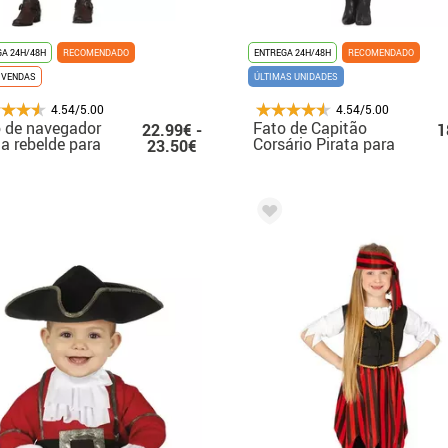
A 24H/48H
RECOMENDADO
ENTREGA 24H/48H
RECOMENDADO
 VENDAS
ÚLTIMAS UNIDADES
4.54/5.00
4.54/5.00
 de navegador
Fato de Capitão
22.99€ -
1
ta rebelde para
Corsário Pirata para
23.50€
mem
Mulher