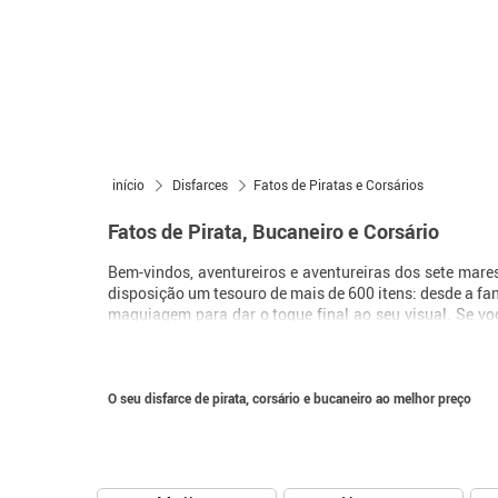
início
Disfarces
Fatos de Piratas e Corsários
Fatos de Pirata, Bucaneiro e Corsário
Bem-vindos, aventureiros e aventureiras dos sete mar
disposição um tesouro de mais de 600 itens: desde a fa
maquiagem para dar o toque final ao seu visual. Se v
uma realidade.
O seu disfarce de pirata, corsário e bucaneiro ao melhor preço