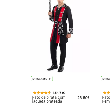
ENTREGA 24H/48H
ENTREG
4.54/5.00
Fato de pirata com
Fato
28.50€
jaqueta prateada
Femi
para homem
Clás