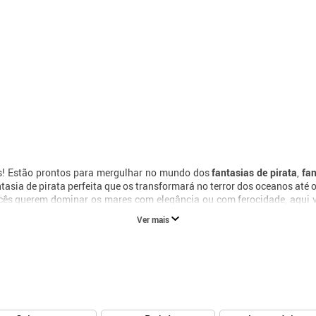
es! Estão prontos para mergulhar no mundo dos
fantasias de pirata
,
fa
ntasia de pirata perfeita que os transformará no terror dos oceanos at
ocês querem dominar os mares com elegância ou com ferocidade, aqui v
Ver mais