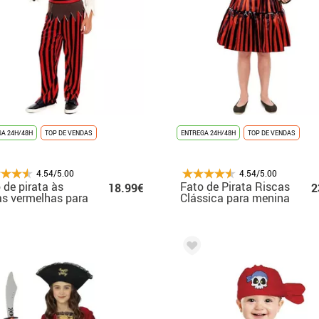
A 24H/48H
TOP DE VENDAS
ENTREGA 24H/48H
TOP DE VENDAS
4.54/5.00
4.54/5.00
 de pirata às
Fato de Pirata Riscas
18.99€
2
as vermelhas para
Clássica para menina
ino