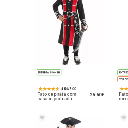
ENTREGA 24H/48H
ENTREG
TOP DE
4.54/5.00
Fato de pirata com
Fato
25.50€
casaco prateado
men
para criança