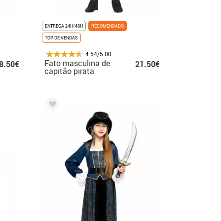
ENTREGA 24H/48H
RECOMENDADO
TOP DE VENDAS
4.54/5.00
Fato masculina de
8.50€
21.50€
capitão pirata
corsário