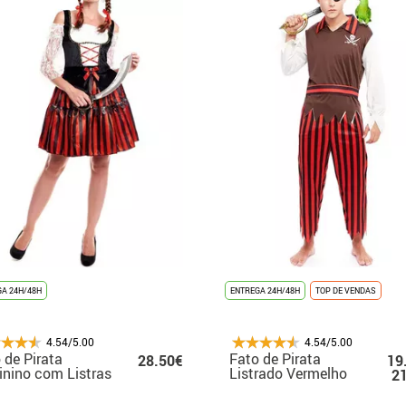
A 24H/48H
ENTREGA 24H/48H
TOP DE VENDAS
4.54/5.00
4.54/5.00
 de Pirata
Fato de Pirata
28.50€
19
nino com Listras
Listrado Vermelho
2
sicas
Masculino