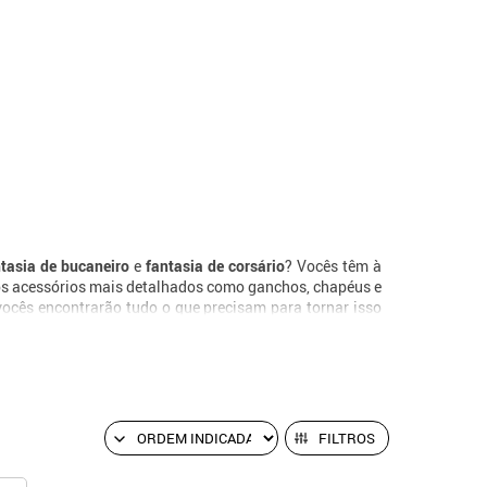
ntasia de bucaneiro
e
fantasia de corsário
? Vocês têm à
é os acessórios mais detalhados como ganchos, chapéus e
ocês encontrarão tudo o que precisam para tornar isso
FILTROS