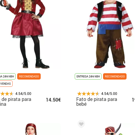
A 24H/48H
RECOMENDADO
ENTREGA 24H/48H
RECOMENDADO
 VENDAS
4.54/5.00
4.54/5.00
 de pirata para
Fato de pirata para
14.50€
1
ina
bebé