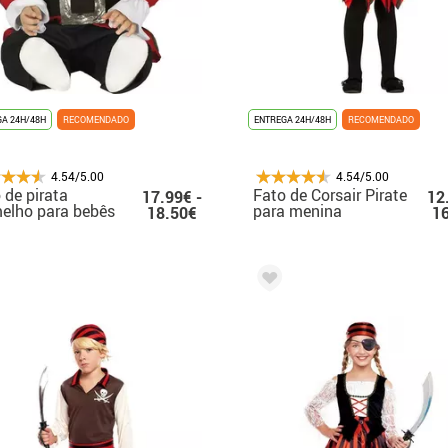
A 24H/48H
RECOMENDADO
ENTREGA 24H/48H
RECOMENDADO
4.54/5.00
4.54/5.00
 de pirata
Fato de Corsair Pirate
17.99€ -
12
elho para bebês
para menina
18.50€
1