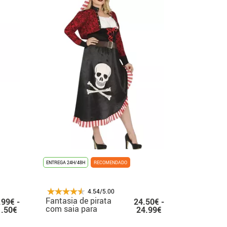
ENTREGA 24H/48H
RECOMENDADO
4.54/5.00
Fantasia de pirata
.99€ -
24.50€ -
com saia para
1.50€
24.99€
mulheres