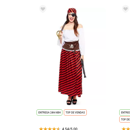
ENTREGA 24H/48H
TOP DE VENDAS
ENTREG
TOP DE
4.54/5.00