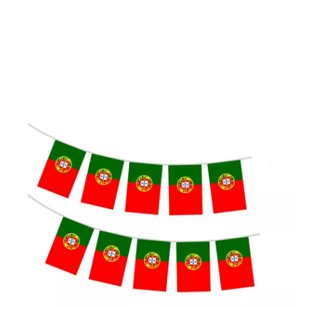
início
Fatos
Fatos para festas
Mundial 2026
Guirlanda de bandeiras 