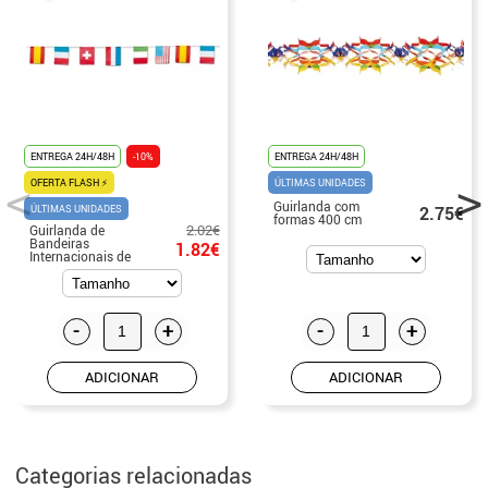
ENTREGA 24H/48H
-10%
ENTREGA 24H/48H
OFERTA FLASH ⚡
ÚLTIMAS UNIDADES
Guirlanda com
ÚLTIMAS UNIDADES
2.75€
formas 400 cm
2.02€
Guirlanda de
Bandeiras
1.82€
Internacionais de
Papel 15x20 cm 5
m de
comprimento
-
+
-
+
ADICIONAR
ADICIONAR
Categorias relacionadas