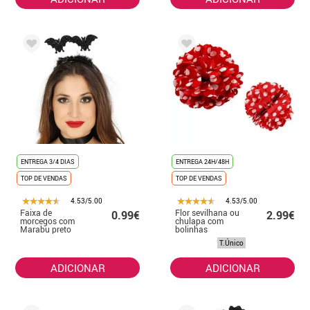
ENTREGA 3/4 DIAS
ENTREGA 24H/48H
TOP DE VENDAS
TOP DE VENDAS
4.53/5.00
4.53/5.00
Faixa de
Flor sevilhana ou
0.99€
2.99€
morcegos com
chulapa com
Marabu preto
bolinhas
brancas, 13 cm
T.Único
com clipe
ADICIONAR
ADICIONAR