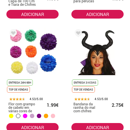
Capa de 100 Cm
para perucas
e Tiara de Chifres
ADICIONAR
ADICIONAR
ENTREGA 24H/48H
ENTREGA 3/4 DIAS
TOP DE VENDAS
TOP DE VENDAS
4.53/5.00
4.53/5.00
Flor com grampo
Bandana da
1.99€
2.75€
de cabelo em
rainha do mal
várias cores de
com chifres
11 cm
ADICIONAR
ADICIONAR