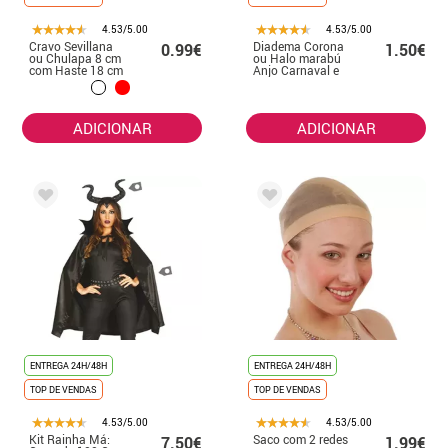
4.53/5.00
4.53/5.00
Cravo Sevillana
Diadema Corona
0.99€
1.50€
ou Chulapa 8 cm
ou Halo marabú
com Haste 18 cm
Anjo Carnaval e
em várias cores
Natal
ADICIONAR
ADICIONAR
ENTREGA 24H/48H
ENTREGA 24H/48H
TOP DE VENDAS
TOP DE VENDAS
4.53/5.00
4.53/5.00
Kit Rainha Má:
Saco com 2 redes
7.50€
1.99€