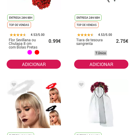
ENTREGA 24H/48H
ENTREGA 24H/48H
TOP DE VENDAS
TOP DE VENDAS
4.53/5.00
4.53/5.00
Flor Sevillana ou
Tiara de tesoura
0.99€
2.75€
Chulapa 8 cm
sangrenta
com Bolas Pretas
e Mola, várias
T.Único
cores
ADICIONAR
ADICIONAR