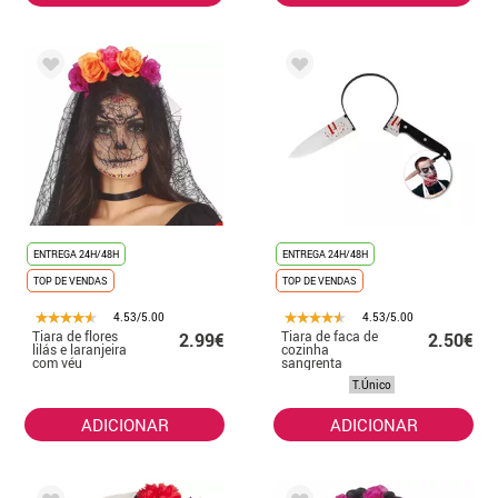
ENTREGA 24H/48H
ENTREGA 24H/48H
TOP DE VENDAS
TOP DE VENDAS
4.53/5.00
4.53/5.00
Tiara de flores
Tiara de faca de
2.99€
2.50€
lilás e laranjeira
cozinha
com véu
sangrenta
T.Único
ADICIONAR
ADICIONAR