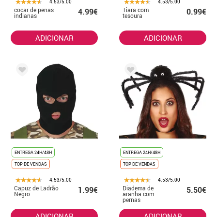
4.53/5.00
4.53/5.00
cocar de penas
Tiara com
4.99€
0.99€
indianas
tesoura
ADICIONAR
ADICIONAR
ENTREGA 24H/48H
ENTREGA 24H/48H
TOP DE VENDAS
TOP DE VENDAS
4.53/5.00
4.53/5.00
Capuz de Ladrão
Diadema de
1.99€
5.50€
Negro
aranha com
pernas
ADICIONAR
ADICIONAR