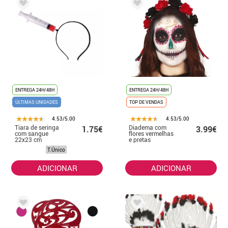
ENTREGA 24H/48H
ENTREGA 24H/48H
ÚLTIMAS UNIDADES
TOP DE VENDAS
4.53/5.00
4.53/5.00
Tiara de seringa
Diadema com
1.75€
3.99€
com sangue
flores vermelhas
22x23 cm
e pretas
T.Único
ADICIONAR
ADICIONAR