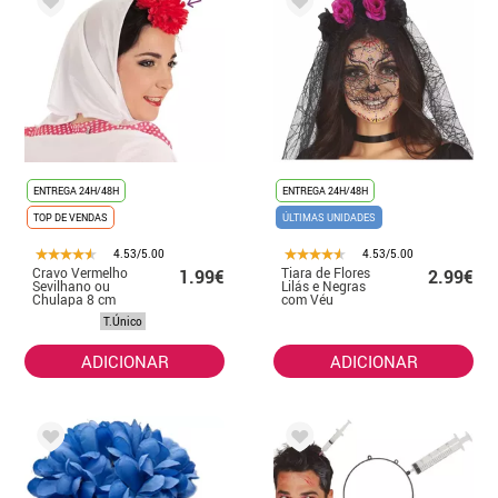
ENTREGA 24H/48H
ENTREGA 24H/48H
TOP DE VENDAS
ÚLTIMAS UNIDADES
4.53/5.00
4.53/5.00
Cravo Vermelho
Tiara de Flores
1.99€
2.99€
Sevilhano ou
Lilás e Negras
Chulapa 8 cm
com Véu
com Clipes
T.Único
ADICIONAR
ADICIONAR