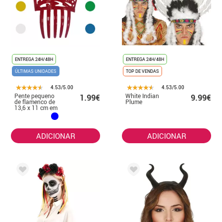
ENTREGA 24H/48H
ENTREGA 24H/48H
ÚLTIMAS UNIDADES
TOP DE VENDAS
4.53/5.00
4.53/5.00
Pente pequeno
White Indian
1.99€
9.99€
de flamenco de
Plume
13,6 x 11 cm em
várias cores
ADICIONAR
ADICIONAR