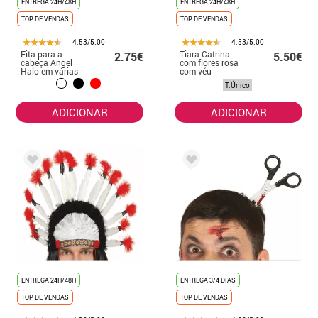
ENTREGA 24H/48H
ENTREGA 24H/48H
TOP DE VENDAS
TOP DE VENDAS
4.53/5.00
4.53/5.00
Fita para a
Tiara Catrina
2.75€
5.50€
cabeça Angel
com flores rosa
Halo em várias
com véu
cores
T.Único
ADICIONAR
ADICIONAR
ENTREGA 24H/48H
ENTREGA 3/4 DIAS
TOP DE VENDAS
TOP DE VENDAS