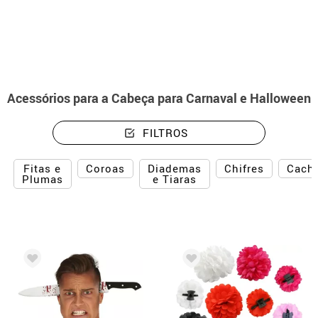
início
Acessórios
Acessórios para a Cabeça
Acessórios para a Cabeça para Carnaval e Halloween
FILTROS
Fitas e
Diademas
Coroas
Chifres
Cach
Plumas
e Tiaras