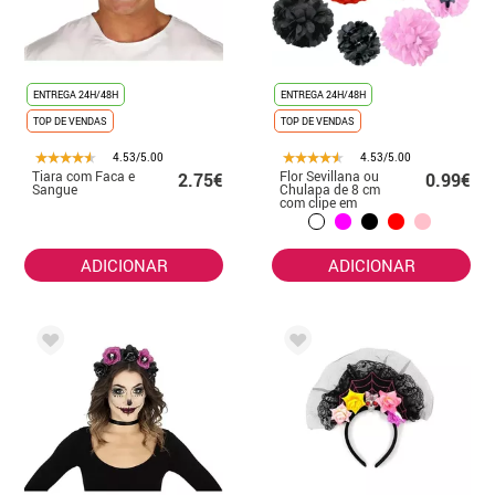
ENTREGA 24H/48H
ENTREGA 24H/48H
TOP DE VENDAS
TOP DE VENDAS
4.53/5.00
4.53/5.00
Tiara com Faca e
Flor Sevillana ou
2.75€
0.99€
Sangue
Chulapa de 8 cm
com clipe em
várias cores
ADICIONAR
ADICIONAR