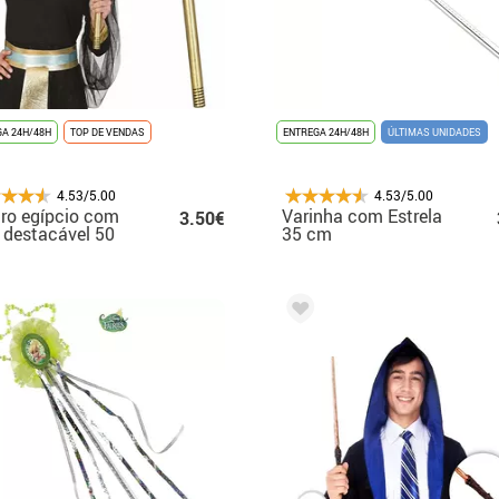
A 24H/48H
TOP DE VENDAS
ENTREGA 24H/48H
ÚLTIMAS UNIDADES
4.53/5.00
4.53/5.00
ro egípcio com
Varinha com Estrela
3.50€
 destacável 50
35 cm