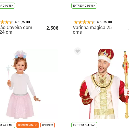
A 24H/48H
ENTREGA 24H/48H
4.53/5.00
4.53/5.00
ão Caveira com
Varinha mágica 25
2.50€
 24 cm
cms
A 24H/48H
RECOMENDADO
UNISSEX
ENTREGA 3/4 DIAS