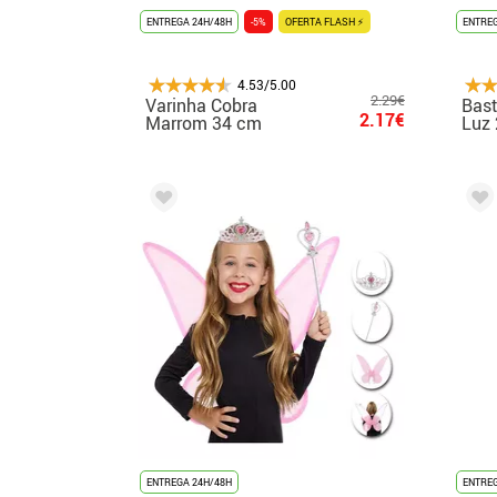
ENTREGA 24H/48H
-5%
OFERTA FLASH ⚡
ENTREG
4.53/5.00
2.29€
Varinha Cobra
Bast
2.17€
Marrom 34 cm
Luz
ENTREGA 24H/48H
ENTREG