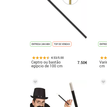
ENTREGA 24H/48H
TOP DE VENDAS
ENTREG
4.53/5.00
Ceptro ou bastão
Vari
7.50€
egípcio de 100 cm
cm