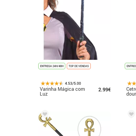
ENTREGA 24H/48H
TOP DE VENDAS
ENTREG
4.53/5.00
Varinha Mágica com
Cetr
2.99€
Luz
dou