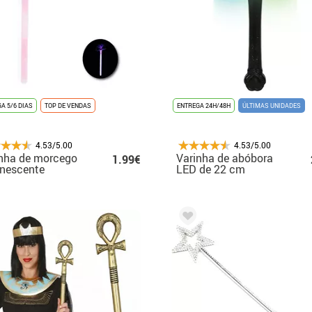
A 5/6 DIAS
TOP DE VENDAS
ENTREGA 24H/48H
ÚLTIMAS UNIDADES
4.53/5.00
4.53/5.00
nha de morcego
Varinha de abóbora
1.99€
nescente
LED de 22 cm
x7,5x1,4 cm