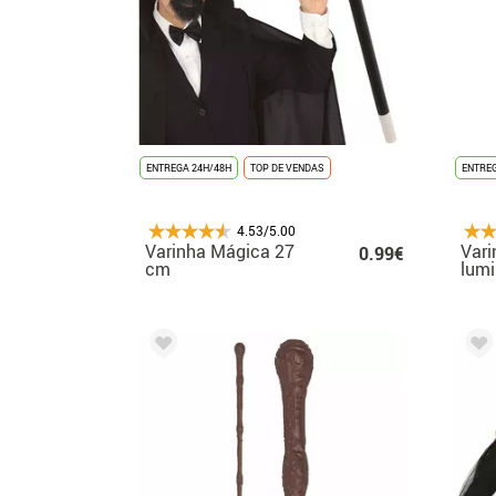
ENTREGA 24H/48H
TOP DE VENDAS
ENTREG
4.53/5.00
Varinha Mágica 27
Vari
0.99€
cm
lumi
21,5