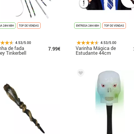
A 24H/48H
TOP DE VENDAS
ENTREGA 24H/48H
TOP DE VENDAS
4.53/5.00
4.53/5.00
nha de fada
Varinha Mágica de
7.99€
ey Tinkerbell
Estudante 44cm