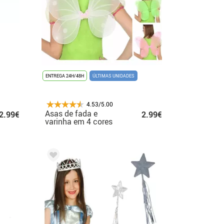
ENTREGA 24H/48H
ÚLTIMAS UNIDADES
4.53/5.00
Asas de fada e
2.99€
2.99€
varinha em 4 cores
41X49 cm