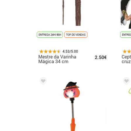
ENTREGA 24H/48H
TOP DE VENDAS
ENTREG
4.53/5.00
Mestre da Varinha
Cept
2.50€
Mágica 34 cm
cruz
cm