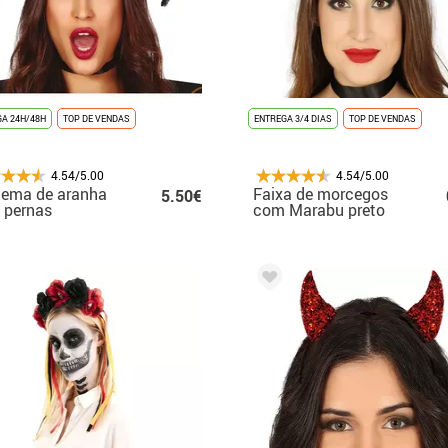
A 24H/48H
TOP DE VENDAS
ENTREGA 3/4 DIAS
TOP DE VENDAS
4.54/5.00
4.54/5.00
dema de aranha
Faixa de morcegos
5.50€
 pernas
com Marabu preto