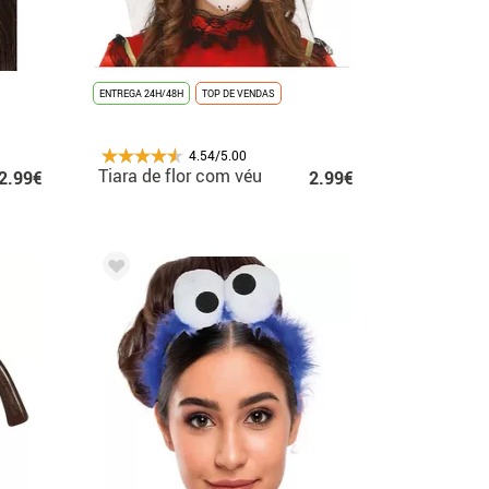
ENTREGA 24H/48H
TOP DE VENDAS
4.54/5.00
Tiara de flor com véu
2.99€
2.99€