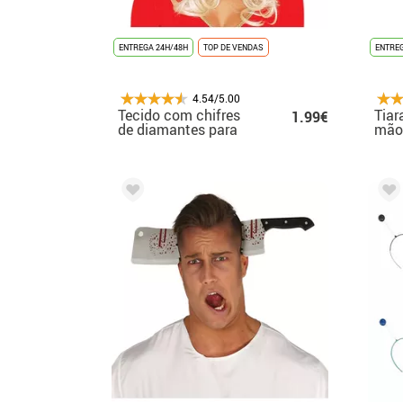
ENTREGA 24H/48H
TOP DE VENDAS
ENTREG
4.54/5.00
Tecido com chifres
Tiar
1.99€
de diamantes para
mão 
dia das bruxas