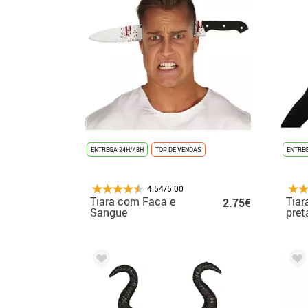
ENTREGA 24H/48H
TOP DE VENDAS
ENTREG
4.54/5.00
Tiara com Faca e
Tiar
2.75€
Sangue
pret