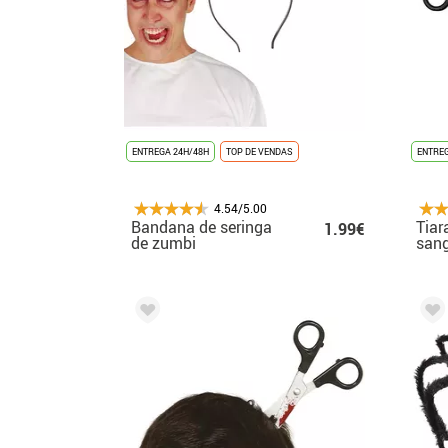
ENTREGA 24H/48H
TOP DE VENDAS
ENTREG
4.54/5.00
Bandana de seringa
Tiar
1.99€
de zumbi
sang