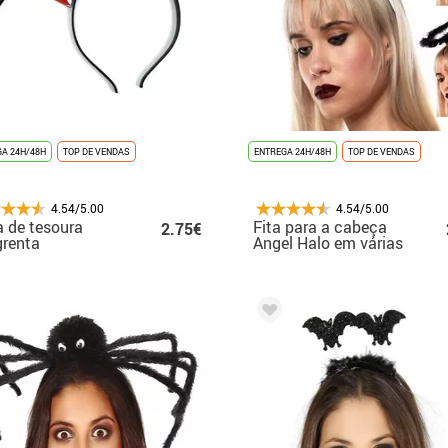
A 24H/48H
TOP DE VENDAS
ENTREGA 24H/48H
TOP DE VENDAS
4.54/5.00
4.54/5.00
a de tesoura
Fita para a cabeça
2.75€
renta
Angel Halo em várias
cores