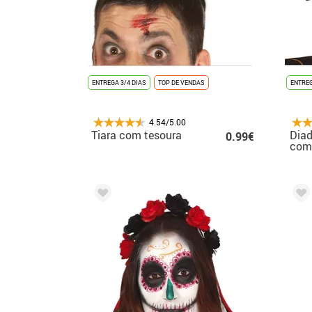
ENTREGA 3/4 DIAS
TOP DE VENDAS
ENTREG
4.54/5.00
Tiara com tesoura
Dia
0.99€
com