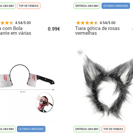
A 24H/48H
TOP DE VENDAS
ENTREGA 24H/48H
ÚLTIMAS UNIDADES
4.54/5.00
4.54/5.00
a com Bola
Tiara gótica de rosas
0.99€
hante em várias
vermelhas
s
A 24H/48H
ÚLTIMAS UNIDADES
ENTREGA 24H/48H
TOP DE VENDAS