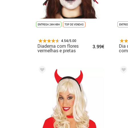
ENTREGA 24H/48H
TOP DE VENDAS
ENTREG
4.54/5.00
Diadema com flores
Dia 
3.99€
vermelhas e pretas
com