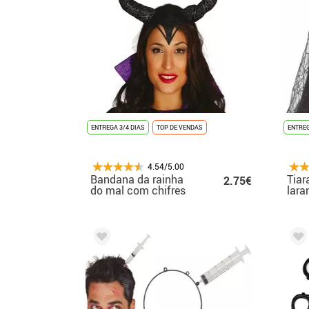
ENTREGA 3/4 DIAS
TOP DE VENDAS
ENTREG
4.54/5.00
Bandana da rainha
Tiara
2.75€
do mal com chifres
lara