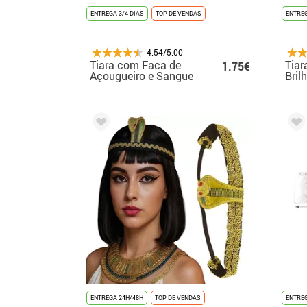
ENTREGA 3/4 DIAS
TOP DE VENDAS
ENTREG
4.54/5.00
Tiara com Faca de
Tiar
1.75€
Açougueiro e Sangue
Bril
core
ENTREGA 24H/48H
TOP DE VENDAS
ENTREG