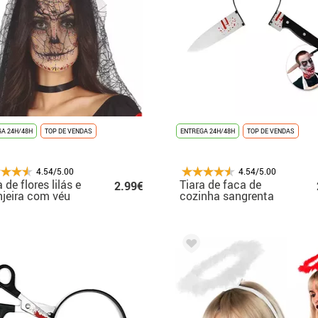
A 24H/48H
TOP DE VENDAS
ENTREGA 24H/48H
TOP DE VENDAS
4.54/5.00
4.54/5.00
 de flores lilás e
Tiara de faca de
2.99€
njeira com véu
cozinha sangrenta