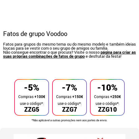
Fatos de grupo Voodoo
Fatos para grupos do mesmo tema ou do mesmo modelo e também ideias
loucas para se vestir com o seu grupo de amigos ou família.
Não consegue encontrar o que procura? Visite o nosso
página para criar as
suas próprias combinações de fatos de grupo
e desfrutar da festa!
início
Fatos
Fatos de grupo
-5%
-7%
-10%
Compras
+100€
Compras
+150€
Compras
+250€
use o código*:
use o código*:
use o código*:
ZZG5
ZZG7
ZZG10
*Não aplicável a outras promoções nem aos portes de envio.