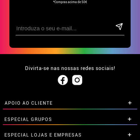
*Compras acima de 50€
Divirta-se nas nossas redes sociais!
APOIO AO CLIENTE
• Sobre nós
ESPECIAL GRUPOS
• Condições de venda
• Aviso legal
e
Privacidade
Descontos especiais para grupos.
ESPECIAL LOJAS E EMPRESAS