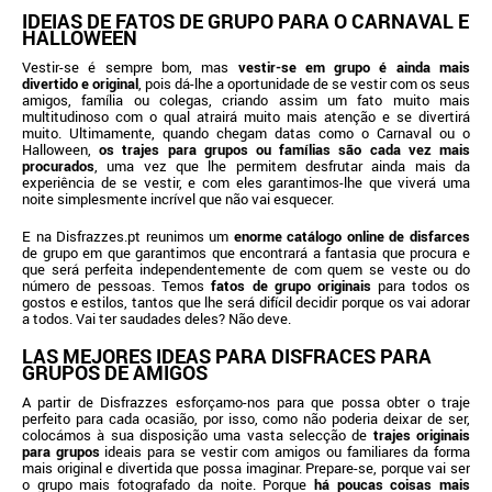
IDEIAS DE FATOS DE GRUPO PARA O CARNAVAL E
HALLOWEEN
Vestir-se é sempre bom, mas
vestir-se em grupo é ainda mais
divertido e original
, pois dá-lhe a oportunidade de se vestir com os seus
amigos, família ou colegas, criando assim um fato muito mais
multitudinoso com o qual atrairá muito mais atenção e se divertirá
muito. Ultimamente, quando chegam datas como o Carnaval ou o
Halloween,
os trajes para grupos ou famílias são cada vez mais
procurados
, uma vez que lhe permitem desfrutar ainda mais da
experiência de se vestir, e com eles garantimos-lhe que viverá uma
noite simplesmente incrível que não vai esquecer.
E na Disfrazzes.pt reunimos um
enorme catálogo online de disfarces
de grupo em que garantimos que encontrará a fantasia que procura e
que será perfeita independentemente de com quem se veste ou do
número de pessoas. Temos
fatos de grupo originais
para todos os
gostos e estilos, tantos que lhe será difícil decidir porque os vai adorar
a todos. Vai ter saudades deles? Não deve.
LAS MEJORES IDEAS PARA DISFRACES PARA
GRUPOS DE AMIGOS
A partir de Disfrazzes esforçamo-nos para que possa obter o traje
perfeito para cada ocasião, por isso, como não poderia deixar de ser,
colocámos à sua disposição uma vasta selecção de
trajes originais
para grupos
ideais para se vestir com amigos ou familiares da forma
mais original e divertida que possa imaginar. Prepare-se, porque vai ser
o grupo mais fotografado da noite. Porque
há poucas coisas mais