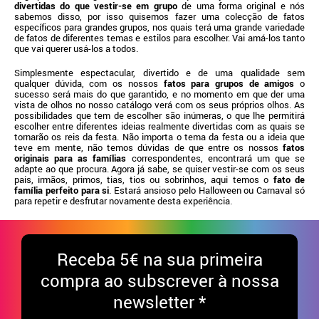
divertidas do que vestir-se em grupo
de uma forma original e nós
sabemos disso, por isso quisemos fazer uma colecção de fatos
específicos para grandes grupos, nos quais terá uma grande variedade
de fatos de diferentes temas e estilos para escolher. Vai amá-los tanto
que vai querer usá-los a todos.
Simplesmente espectacular, divertido e de uma qualidade sem
qualquer dúvida, com os nossos
fatos para grupos de amigos
o
sucesso será mais do que garantido, e no momento em que der uma
vista de olhos no nosso catálogo verá com os seus próprios olhos. As
possibilidades que tem de escolher são inúmeras, o que lhe permitirá
escolher entre diferentes ideias realmente divertidas com as quais se
tornarão os reis da festa. Não importa o tema da festa ou a ideia que
teve em mente, não temos dúvidas de que entre os nossos
fatos
originais para as famílias
correspondentes, encontrará um que se
adapte ao que procura. Agora já sabe, se quiser vestir-se com os seus
pais, irmãos, primos, tias, tios ou sobrinhos, aqui temos o
fato de
família perfeito para si
. Estará ansioso pelo Halloween ou Carnaval só
para repetir e desfrutar novamente desta experiência.
Receba
5€ na sua primeira
compra ao subscrever à nossa
newsletter *