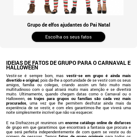
Grupo de elfos ajudantes do Pai Natal
Escolha os seus fatos
IDEIAS DE FATOS DE GRUPO PARA O CARNAVAL E
HALLOWEEN
Vestir-se é sempre bom, mas
vestir-se em grupo é ainda mais
divertido e original
, pois dá-lhe a oportunidade de se vestir com os seus
amigos, família ou colegas, criando assim um fato muito mais
multitudinoso com o qual atrairá muito mais atenção e se divertirá
muito. Ultimamente, quando chegam datas como o Carnaval ou o
Halloween,
os trajes para grupos ou famílias são cada vez mais
procurados
, uma vez que lhe permitem desfrutar ainda mais da
experiência de se vestir, e com eles garantimos-lhe que viverá uma
noite simplesmente incrível que não vai esquecer.
E na Disfrazzes.pt reunimos um
enorme catálogo online de disfarces
de grupo em que garantimos que encontrará a fantasia que procura e
que será perfeita independentemente de com quem se veste ou do
número de pessoas. Temos
fatos de grupo originais
para todos os