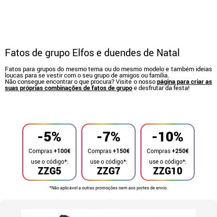
Fatos de grupo Elfos e duendes de Natal
Fatos para grupos do mesmo tema ou do mesmo modelo e também ideias
loucas para se vestir com o seu grupo de amigos ou família.
Não consegue encontrar o que procura? Visite o nosso
página para criar as
suas próprias combinações de fatos de grupo
e desfrutar da festa!
início
Fatos
Fatos de grupo
-5%
-7%
-10%
Compras
+100€
Compras
+150€
Compras
+250€
use o código*:
use o código*:
use o código*:
ZZG5
ZZG7
ZZG10
*Não aplicável a outras promoções nem aos portes de envio.