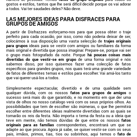
gostos e estilos, tantos que lhe será difícil decidir porque os vai adorar
a todos. Vai ter saudades deles? Não deve.
LAS MEJORES IDEAS PARA DISFRACES PARA
GRUPOS DE AMIGOS
A partir de Disfrazzes esforçamo-nos para que possa obter o traje
perfeito para cada ocasião, por isso, como não poderia deixar de ser,
colocámos à sua disposição uma vasta selecção de
trajes originais
para grupos
ideais para se vestir com amigos ou familiares da forma
mais original e divertida que possa imaginar. Prepare-se, porque vai ser
o grupo mais fotografado da noite. Porque
há poucas coisas mais
divertidas do que vestir-se em grupo
de uma forma original e nós
sabemos disso, por isso quisemos fazer uma colecção de fatos
específicos para grandes grupos, nos quais terá uma grande variedade
de fatos de diferentes temas e estilos para escolher. Vai amá-los tanto
que vai querer usá-los a todos.
Simplesmente espectacular, divertido e de uma qualidade sem
qualquer dúvida, com os nossos
fatos para grupos de amigos
o
sucesso será mais do que garantido, e no momento em que der uma
vista de olhos no nosso catálogo verá com os seus próprios olhos. As
possibilidades que tem de escolher são inúmeras, o que lhe permitirá
escolher entre diferentes ideias realmente divertidas com as quais se
tornarão os reis da festa. Não importa o tema da festa ou a ideia que
teve em mente, não temos dúvidas de que entre os nossos
fatos
originais para as famílias
correspondentes, encontrará um que se
adapte ao que procura. Agora já sabe, se quiser vestir-se com os seus
pais, irmãos, primos, tias, tios ou sobrinhos, aqui temos o
fato de