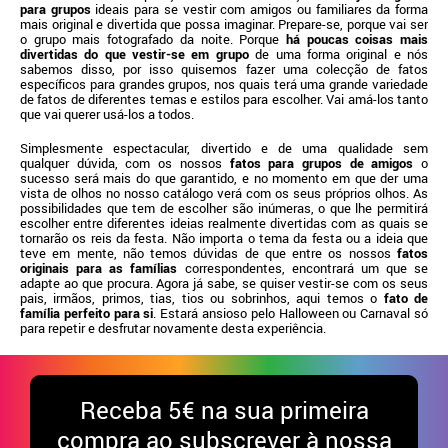
para grupos
ideais para se vestir com amigos ou familiares da forma
mais original e divertida que possa imaginar. Prepare-se, porque vai ser
o grupo mais fotografado da noite. Porque
há poucas coisas mais
divertidas do que vestir-se em grupo
de uma forma original e nós
sabemos disso, por isso quisemos fazer uma colecção de fatos
específicos para grandes grupos, nos quais terá uma grande variedade
de fatos de diferentes temas e estilos para escolher. Vai amá-los tanto
que vai querer usá-los a todos.
Simplesmente espectacular, divertido e de uma qualidade sem
qualquer dúvida, com os nossos
fatos para grupos de amigos
o
sucesso será mais do que garantido, e no momento em que der uma
vista de olhos no nosso catálogo verá com os seus próprios olhos. As
possibilidades que tem de escolher são inúmeras, o que lhe permitirá
escolher entre diferentes ideias realmente divertidas com as quais se
tornarão os reis da festa. Não importa o tema da festa ou a ideia que
teve em mente, não temos dúvidas de que entre os nossos
fatos
originais para as famílias
correspondentes, encontrará um que se
adapte ao que procura. Agora já sabe, se quiser vestir-se com os seus
pais, irmãos, primos, tias, tios ou sobrinhos, aqui temos o
fato de
família perfeito para si
. Estará ansioso pelo Halloween ou Carnaval só
para repetir e desfrutar novamente desta experiência.
Receba
5€ na sua primeira
compra ao subscrever à nossa