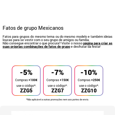
Fatos de grupo Mexicanos
Fatos para grupos do mesmo tema ou do mesmo modelo e também ideias
loucas para se vestir com o seu grupo de amigos ou família.
Não consegue encontrar o que procura? Visite o nosso
página para criar as
suas próprias combinações de fatos de grupo
e desfrutar da festa!
início
Fatos
Fatos de grupo
-5%
-7%
-10%
Compras
+100€
Compras
+150€
Compras
+250€
use o código*:
use o código*:
use o código*:
ZZG5
ZZG7
ZZG10
*Não aplicável a outras promoções nem aos portes de envio.