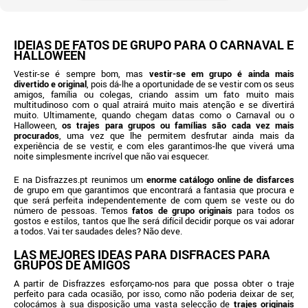
IDEIAS DE FATOS DE GRUPO PARA O CARNAVAL E
HALLOWEEN
Vestir-se é sempre bom, mas
vestir-se em grupo é ainda mais
divertido e original
, pois dá-lhe a oportunidade de se vestir com os seus
amigos, família ou colegas, criando assim um fato muito mais
multitudinoso com o qual atrairá muito mais atenção e se divertirá
muito. Ultimamente, quando chegam datas como o Carnaval ou o
Halloween,
os trajes para grupos ou famílias são cada vez mais
procurados
, uma vez que lhe permitem desfrutar ainda mais da
experiência de se vestir, e com eles garantimos-lhe que viverá uma
noite simplesmente incrível que não vai esquecer.
E na Disfrazzes.pt reunimos um
enorme catálogo online de disfarces
de grupo em que garantimos que encontrará a fantasia que procura e
que será perfeita independentemente de com quem se veste ou do
número de pessoas. Temos
fatos de grupo originais
para todos os
gostos e estilos, tantos que lhe será difícil decidir porque os vai adorar
a todos. Vai ter saudades deles? Não deve.
LAS MEJORES IDEAS PARA DISFRACES PARA
GRUPOS DE AMIGOS
A partir de Disfrazzes esforçamo-nos para que possa obter o traje
perfeito para cada ocasião, por isso, como não poderia deixar de ser,
colocámos à sua disposição uma vasta selecção de
trajes originais