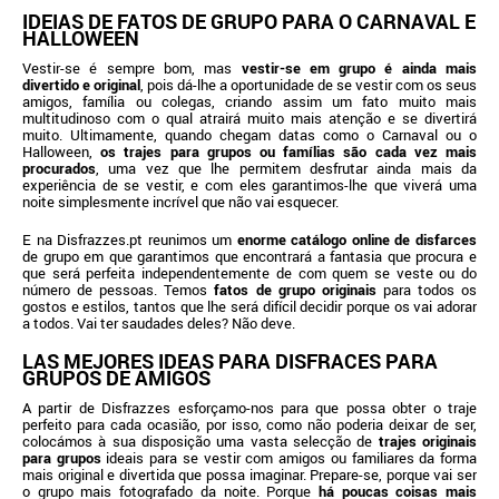
IDEIAS DE FATOS DE GRUPO PARA O CARNAVAL E
HALLOWEEN
Vestir-se é sempre bom, mas
vestir-se em grupo é ainda mais
divertido e original
, pois dá-lhe a oportunidade de se vestir com os seus
amigos, família ou colegas, criando assim um fato muito mais
multitudinoso com o qual atrairá muito mais atenção e se divertirá
muito. Ultimamente, quando chegam datas como o Carnaval ou o
Halloween,
os trajes para grupos ou famílias são cada vez mais
procurados
, uma vez que lhe permitem desfrutar ainda mais da
experiência de se vestir, e com eles garantimos-lhe que viverá uma
noite simplesmente incrível que não vai esquecer.
E na Disfrazzes.pt reunimos um
enorme catálogo online de disfarces
de grupo em que garantimos que encontrará a fantasia que procura e
que será perfeita independentemente de com quem se veste ou do
número de pessoas. Temos
fatos de grupo originais
para todos os
gostos e estilos, tantos que lhe será difícil decidir porque os vai adorar
a todos. Vai ter saudades deles? Não deve.
LAS MEJORES IDEAS PARA DISFRACES PARA
GRUPOS DE AMIGOS
A partir de Disfrazzes esforçamo-nos para que possa obter o traje
perfeito para cada ocasião, por isso, como não poderia deixar de ser,
colocámos à sua disposição uma vasta selecção de
trajes originais
para grupos
ideais para se vestir com amigos ou familiares da forma
mais original e divertida que possa imaginar. Prepare-se, porque vai ser
o grupo mais fotografado da noite. Porque
há poucas coisas mais