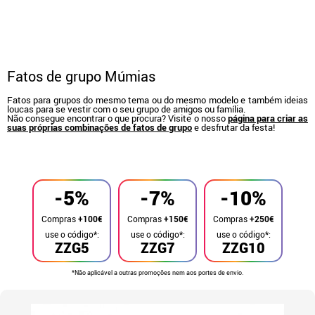
Fatos de grupo Múmias
Fatos para grupos do mesmo tema ou do mesmo modelo e também ideias
loucas para se vestir com o seu grupo de amigos ou família.
Não consegue encontrar o que procura? Visite o nosso
página para criar as
suas próprias combinações de fatos de grupo
e desfrutar da festa!
início
Fatos
Fatos de grupo
-5%
-7%
-10%
Compras
+100€
Compras
+150€
Compras
+250€
use o código*:
use o código*:
use o código*:
ZZG5
ZZG7
ZZG10
*Não aplicável a outras promoções nem aos portes de envio.