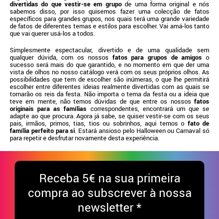
divertidas do que vestir-se em grupo
de uma forma original e nós
sabemos disso, por isso quisemos fazer uma colecção de fatos
específicos para grandes grupos, nos quais terá uma grande variedade
de fatos de diferentes temas e estilos para escolher. Vai amá-los tanto
que vai querer usá-los a todos.
Simplesmente espectacular, divertido e de uma qualidade sem
qualquer dúvida, com os nossos
fatos para grupos de amigos
o
sucesso será mais do que garantido, e no momento em que der uma
vista de olhos no nosso catálogo verá com os seus próprios olhos. As
possibilidades que tem de escolher são inúmeras, o que lhe permitirá
escolher entre diferentes ideias realmente divertidas com as quais se
tornarão os reis da festa. Não importa o tema da festa ou a ideia que
teve em mente, não temos dúvidas de que entre os nossos
fatos
originais para as famílias
correspondentes, encontrará um que se
adapte ao que procura. Agora já sabe, se quiser vestir-se com os seus
pais, irmãos, primos, tias, tios ou sobrinhos, aqui temos o
fato de
família perfeito para si
. Estará ansioso pelo Halloween ou Carnaval só
para repetir e desfrutar novamente desta experiência.
Receba
5€ na sua primeira
compra ao subscrever à nossa
newsletter *