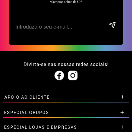
*Compras acima de 50€
Divirta-se nas nossas redes sociais!
APOIO AO CLIENTE
• Sobre nós
ESPECIAL GRUPOS
• Condições de venda
• Aviso legal
e
Privacidade
Descontos especiais para grupos.
ESPECIAL LOJAS E EMPRESAS