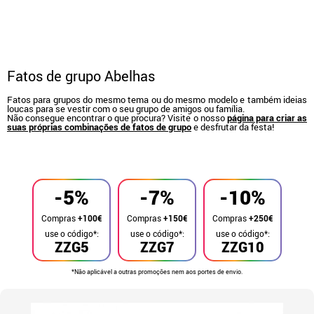
Fatos de grupo Abelhas
Fatos para grupos do mesmo tema ou do mesmo modelo e também ideias
loucas para se vestir com o seu grupo de amigos ou família.
Não consegue encontrar o que procura? Visite o nosso
página para criar as
suas próprias combinações de fatos de grupo
e desfrutar da festa!
início
Fatos
Fatos de grupo
-5%
-7%
-10%
Compras
+100€
Compras
+150€
Compras
+250€
use o código*:
use o código*:
use o código*:
ZZG5
ZZG7
ZZG10
*Não aplicável a outras promoções nem aos portes de envio.