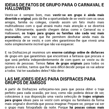
IDEIAS DE FATOS DE GRUPO PARA O CARNAVAL E
HALLOWEEN
Vestir-se é sempre bom, mas
vestir-se em grupo é ainda mais
divertido e original
, pois dá-lhe a oportunidade de se vestir com os seus
amigos, família ou colegas, criando assim um fato muito mais
multitudinoso com o qual atrairá muito mais atenção e se divertirá
muito. Ultimamente, quando chegam datas como o Carnaval ou o
Halloween,
os trajes para grupos ou famílias são cada vez mais
procurados
, uma vez que lhe permitem desfrutar ainda mais da
experiência de se vestir, e com eles garantimos-lhe que viverá uma
noite simplesmente incrível que não vai esquecer.
E na Disfrazzes.pt reunimos um
enorme catálogo online de disfarces
de grupo em que garantimos que encontrará a fantasia que procura e
que será perfeita independentemente de com quem se veste ou do
número de pessoas. Temos
fatos de grupo originais
para todos os
gostos e estilos, tantos que lhe será difícil decidir porque os vai adorar
a todos. Vai ter saudades deles? Não deve.
LAS MEJORES IDEAS PARA DISFRACES PARA
GRUPOS DE AMIGOS
A partir de Disfrazzes esforçamo-nos para que possa obter o traje
perfeito para cada ocasião, por isso, como não poderia deixar de ser,
colocámos à sua disposição uma vasta selecção de
trajes originais
para grupos
ideais para se vestir com amigos ou familiares da forma
mais original e divertida que possa imaginar. Prepare-se, porque vai ser
o grupo mais fotografado da noite. Porque
há poucas coisas mais