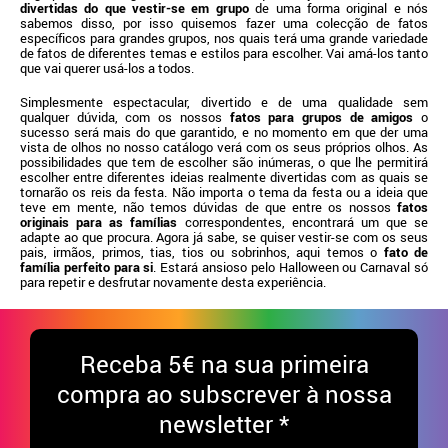
divertidas do que vestir-se em grupo
de uma forma original e nós
sabemos disso, por isso quisemos fazer uma colecção de fatos
específicos para grandes grupos, nos quais terá uma grande variedade
de fatos de diferentes temas e estilos para escolher. Vai amá-los tanto
que vai querer usá-los a todos.
Simplesmente espectacular, divertido e de uma qualidade sem
qualquer dúvida, com os nossos
fatos para grupos de amigos
o
sucesso será mais do que garantido, e no momento em que der uma
vista de olhos no nosso catálogo verá com os seus próprios olhos. As
possibilidades que tem de escolher são inúmeras, o que lhe permitirá
escolher entre diferentes ideias realmente divertidas com as quais se
tornarão os reis da festa. Não importa o tema da festa ou a ideia que
teve em mente, não temos dúvidas de que entre os nossos
fatos
originais para as famílias
correspondentes, encontrará um que se
adapte ao que procura. Agora já sabe, se quiser vestir-se com os seus
pais, irmãos, primos, tias, tios ou sobrinhos, aqui temos o
fato de
família perfeito para si
. Estará ansioso pelo Halloween ou Carnaval só
para repetir e desfrutar novamente desta experiência.
Receba
5€ na sua primeira
compra ao subscrever à nossa
newsletter *