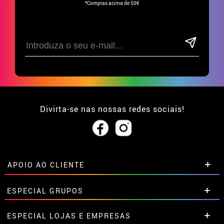
*Compras acima de 50€
Divirta-se nas nossas redes sociais!
APOIO AO CLIENTE
• Sobre nós
ESPECIAL GRUPOS
• Condições de venda
• Aviso legal
e
Privacidade
Descontos especiais para grupos.
ESPECIAL LOJAS E EMPRESAS