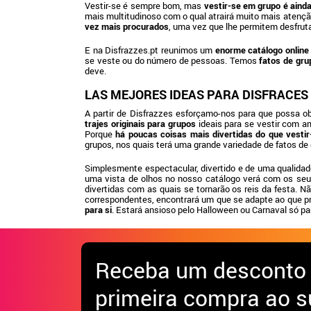
Vestir-se é sempre bom, mas
vestir-se em grupo é ainda 
mais multitudinoso com o qual atrairá muito mais atenç
vez mais procurados
, uma vez que lhe permitem desfruta
E na Disfrazzes.pt reunimos um
enorme catálogo online
se veste ou do número de pessoas. Temos
fatos de gru
deve.
LAS MEJORES IDEAS PARA DISFRACES
A partir de Disfrazzes esforçamo-nos para que possa ob
trajes originais para grupos
ideais para se vestir com am
Porque
há poucas coisas mais divertidas do que vesti
grupos, nos quais terá uma grande variedade de fatos de d
Simplesmente espectacular, divertido e de uma qualida
uma vista de olhos no nosso catálogo verá com os seus 
divertidas com as quais se tornarão os reis da festa. 
correspondentes, encontrará um que se adapte ao que proc
para si
. Estará ansioso pelo Halloween ou Carnaval só pa
Receba
um desconto
primeira compra ao s