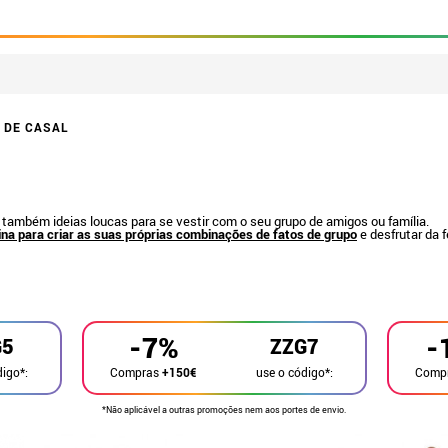
 DE CASAL
mbém ideias loucas para se vestir com o seu grupo de amigos ou família.
ina para criar as suas próprias combinações de fatos de grupo
e desfrutar da f
-7%
-
G5
ZZG7
digo*:
use o código*:
Compras
+150€
Comp
*Não aplicável a outras promoções nem aos portes de envio.