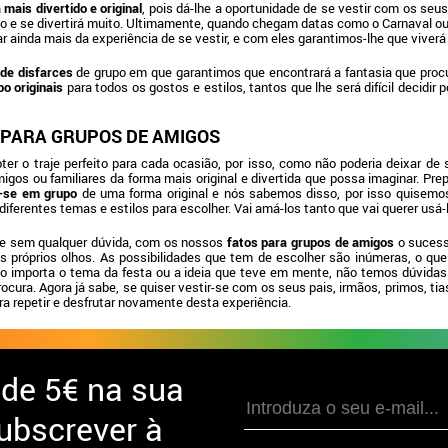
mais divertido e original
, pois dá-lhe a oportunidade de se vestir com os seu
ão e se divertirá muito. Ultimamente, quando chegam datas como o Carnaval o
r ainda mais da experiência de se vestir, e com eles garantimos-lhe que viver
 de disfarces
de grupo em que garantimos que encontrará a fantasia que pro
po originais
para todos os gostos e estilos, tantos que lhe será difícil decidir
 PARA GRUPOS DE AMIGOS
ter o traje perfeito para cada ocasião, por isso, como não poderia deixar d
igos ou familiares da forma mais original e divertida que possa imaginar. Prep
r-se em grupo
de uma forma original e nós sabemos disso, por isso quisemos
iferentes temas e estilos para escolher. Vai amá-los tanto que vai querer usá-
de sem qualquer dúvida, com os nossos
fatos para grupos de amigos
o sucess
próprios olhos. As possibilidades que tem de escolher são inúmeras, o que l
Não importa o tema da festa ou a ideia que teve em mente, não temos dúvida
ura. Agora já sabe, se quiser vestir-se com os seus pais, irmãos, primos, tia
ra repetir e desfrutar novamente desta experiência.
 de
5€ na sua
ubscrever à