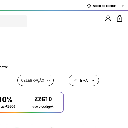
Apoio ao cliente
PT
0
esta!
CELEBRAÇÃO
TEMA
10%
ZZG10
use o código*:
ras
+250€