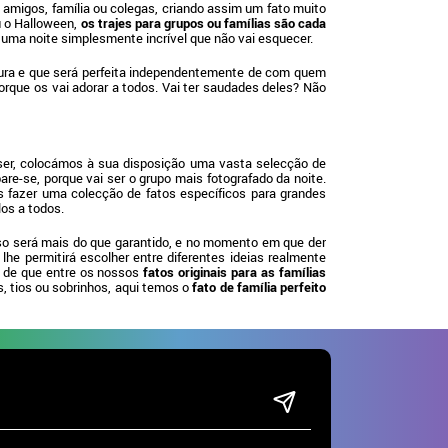
s amigos, família ou colegas, criando assim um fato muito
u o Halloween,
os trajes para grupos ou famílias são cada
á uma noite simplesmente incrível que não vai esquecer.
cura e que será perfeita independentemente de com quem
 porque os vai adorar a todos. Vai ter saudades deles? Não
e ser, colocámos à sua disposição uma vasta selecção de
are-se, porque vai ser o grupo mais fotografado da noite.
 fazer uma colecção de fatos específicos para grandes
los a todos.
o será mais do que garantido, e no momento em que der
he permitirá escolher entre diferentes ideias realmente
s de que entre os nossos
fatos originais para as famílias
s, tios ou sobrinhos, aqui temos o
fato de família perfeito