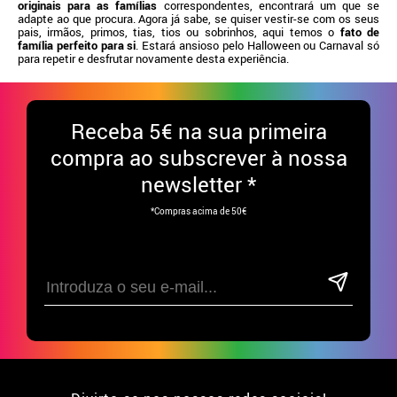
originais para as famílias
correspondentes, encontrará um que se
adapte ao que procura. Agora já sabe, se quiser vestir-se com os seus
pais, irmãos, primos, tias, tios ou sobrinhos, aqui temos o
fato de
família perfeito para si
. Estará ansioso pelo Halloween ou Carnaval só
para repetir e desfrutar novamente desta experiência.
Receba
5€ na sua primeira
compra ao subscrever à nossa
newsletter *
*Compras acima de 50€