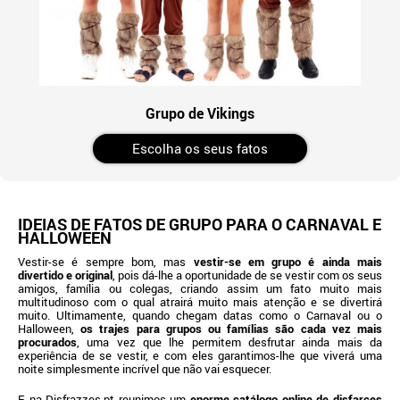
Grupo de Vikings
Escolha os seus fatos
IDEIAS DE FATOS DE GRUPO PARA O CARNAVAL E
HALLOWEEN
Vestir-se é sempre bom, mas
vestir-se em grupo é ainda mais
divertido e original
, pois dá-lhe a oportunidade de se vestir com os seus
amigos, família ou colegas, criando assim um fato muito mais
multitudinoso com o qual atrairá muito mais atenção e se divertirá
muito. Ultimamente, quando chegam datas como o Carnaval ou o
Halloween,
os trajes para grupos ou famílias são cada vez mais
procurados
, uma vez que lhe permitem desfrutar ainda mais da
experiência de se vestir, e com eles garantimos-lhe que viverá uma
noite simplesmente incrível que não vai esquecer.
E na Disfrazzes.pt reunimos um
enorme catálogo online de disfarces