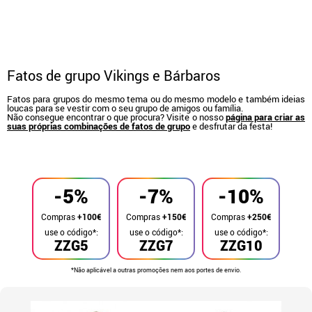
Fatos de grupo Vikings e Bárbaros
Fatos para grupos do mesmo tema ou do mesmo modelo e também ideias
loucas para se vestir com o seu grupo de amigos ou família.
Não consegue encontrar o que procura? Visite o nosso
página para criar as
suas próprias combinações de fatos de grupo
e desfrutar da festa!
início
Fatos
Fatos de grupo
-5%
-7%
-10%
Compras
+100€
Compras
+150€
Compras
+250€
use o código*:
use o código*:
use o código*:
ZZG5
ZZG7
ZZG10
*Não aplicável a outras promoções nem aos portes de envio.