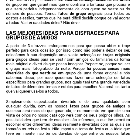
de grupo em que garantimos que encontrará a fantasia que procura e
que será perfeita independentemente de com quem se veste ou do
número de pessoas. Temos
fatos de grupo originais
para todos os
gostos e estilos, tantos que lhe será difícil decidir porque os vai adorar
a todos. Vai ter saudades deles? Não deve.
LAS MEJORES IDEAS PARA DISFRACES PARA
GRUPOS DE AMIGOS
A partir de Disfrazzes esforçamo-nos para que possa obter o traje
perfeito para cada ocasião, por isso, como não poderia deixar de ser,
colocámos à sua disposição uma vasta selecção de
trajes originais
para grupos
ideais para se vestir com amigos ou familiares da forma
mais original e divertida que possa imaginar. Prepare-se, porque vai ser
o grupo mais fotografado da noite. Porque
há poucas coisas mais
divertidas do que vestir-se em grupo
de uma forma original e nós
sabemos disso, por isso quisemos fazer uma colecção de fatos
específicos para grandes grupos, nos quais terá uma grande variedade
de fatos de diferentes temas e estilos para escolher. Vai amá-los tanto
que vai querer usá-los a todos.
Simplesmente espectacular, divertido e de uma qualidade sem
qualquer dúvida, com os nossos
fatos para grupos de amigos
o
sucesso será mais do que garantido, e no momento em que der uma
vista de olhos no nosso catálogo verá com os seus próprios olhos. As
possibilidades que tem de escolher são inúmeras, o que lhe permitirá
escolher entre diferentes ideias realmente divertidas com as quais se
tornarão os reis da festa. Não importa o tema da festa ou a ideia que
teve em mente, não temos dúvidas de que entre os nossos
fatos