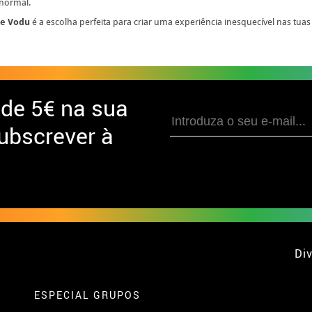
normal.
de Vodu
é a escolha perfeita para criar uma experiência inesquecível nas tuas
 de
5€ na sua
ubscrever à
Div
ESPECIAL GRUPOS