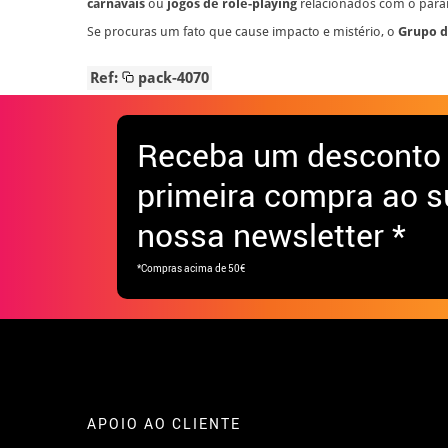
carnavais
ou
jogos de role-playing
relacionados com o para
Se procuras um fato que cause impacto e mistério, o
Grupo 
Ref:
pack-4070
Receba
um desconto
primeira compra ao s
nossa newsletter *
*Compras acima de 50€
APOIO AO CLIENTE