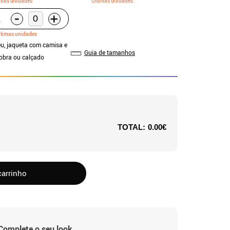
imas unidades
Últimas unidades
-
+
A
ltimas unidades
u, jaqueta com camisa e
Guia de tamanhos
Cobra ou calçado
TOTAL:
0.00€
carrinho
Complete o seu look