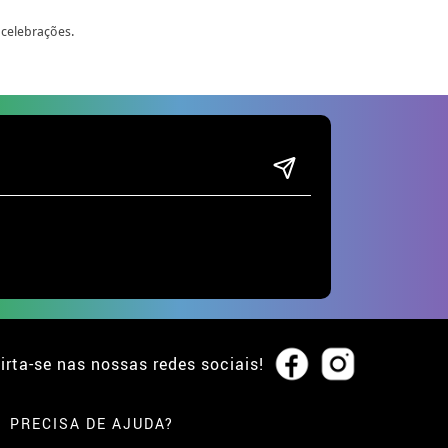
 celebrações.
irta-se nas nossas redes sociais!
PRECISA DE AJUDA?