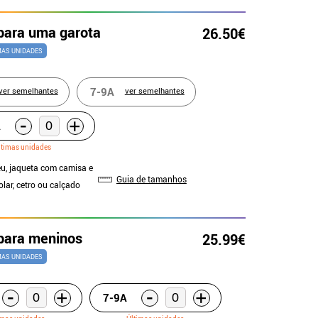
 para uma garota
26.50€
MAS UNIDADES
7-9A
ver semelhantes
ver semelhantes
-
+
A
ltimas unidades
u, jaqueta com camisa e
Guia de tamanhos
olar, cetro ou calçado
 para meninos
25.99€
MAS UNIDADES
-
-
+
+
7-9A