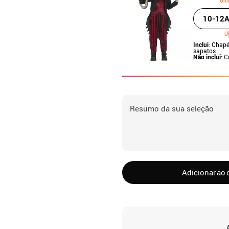
Últ
10-12
Ú
Inclui
: Chapé
sapatos
Não inclui
: 
Resumo da sua seleção
Adicionar ao 