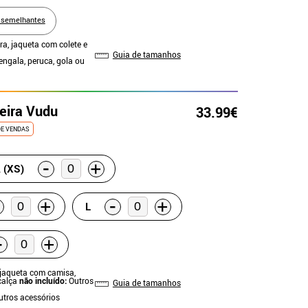
 semelhantes
era, jaqueta com colete e
Guia de tamanhos
engala, peruca, gola ou
ceira Vudu
33.99€
DE VENDAS
-
+
 (XS)
-
+
+
L
-
+
 jaqueta com camisa,
 calça
não incluído:
Outros
Guia de tamanhos
Outros acessórios