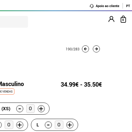
Apoio ao cliente
PT
0
190/283
Masculino
34.99€ - 35.50€
DE VENDAS
-
+
 (XS)
-
+
+
L