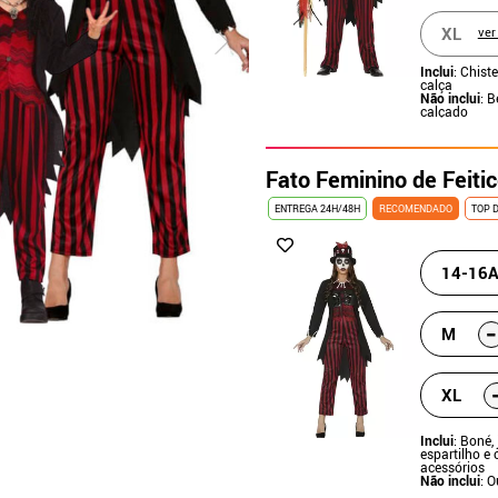
XL
ver
Inclui
: Chist
calça
Não inclui
: B
calçado
Fato Feminino de Feiti
ENTREGA 24H/48H
RECOMENDADO
TOP 
14-16A
-
M
XL
Inclui
: Boné,
espartilho e
acessórios
Não inclui
: 