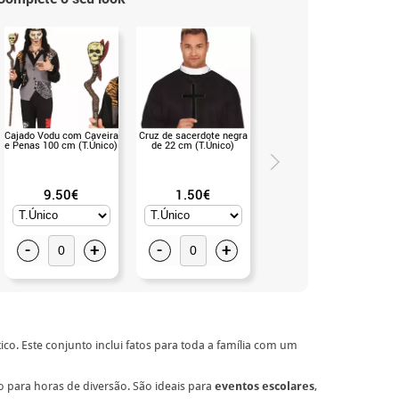
Cajado Vodu com Caveira
Cruz de sacerdote negra
Mini chapéu de bandana
e Penas 100 cm (T.Único)
de 22 cm (T.Único)
Voodoo Top (T.Universal)
9.50€
1.50€
7.99€
-
+
-
+
-
+
o. Este conjunto inclui fatos para toda a família com um
lo para horas de diversão. São ideais para
eventos escolares
,