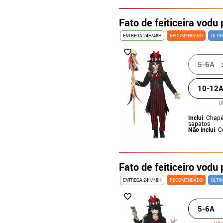
Fato de feiticeira vodu
ENTREGA 24H/48H
RECOMENDADO
ÚLTI
5-6A
10-12
Ú
Inclui
: Chapé
sapatos
Não inclui
: C
Fato de feiticeiro vodu
ENTREGA 24H/48H
RECOMENDADO
ÚLTI
5-6A