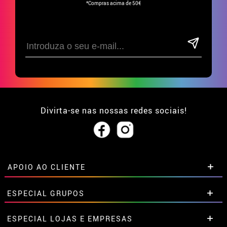
*Compras acima de 50€
Divirta-se nas nossas redes sociais!
APOIO AO CLIENTE
• Sobre nós
ESPECIAL GRUPOS
• Condições de venda
• Aviso legal
e
Privacidade
Descontos especiais para grupos.
ESPECIAL LOJAS E EMPRESAS