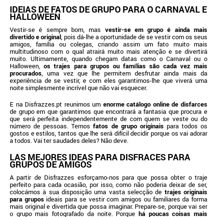
IDEIAS DE FATOS DE GRUPO PARA O CARNAVAL E
HALLOWEEN
Vestir-se é sempre bom, mas
vestir-se em grupo é ainda mais
divertido e original
, pois dá-lhe a oportunidade de se vestir com os seus
amigos, família ou colegas, criando assim um fato muito mais
multitudinoso com o qual atrairá muito mais atenção e se divertirá
muito. Ultimamente, quando chegam datas como o Carnaval ou o
Halloween,
os trajes para grupos ou famílias são cada vez mais
procurados
, uma vez que lhe permitem desfrutar ainda mais da
experiência de se vestir, e com eles garantimos-lhe que viverá uma
noite simplesmente incrível que não vai esquecer.
E na Disfrazzes.pt reunimos um
enorme catálogo online de disfarces
de grupo em que garantimos que encontrará a fantasia que procura e
que será perfeita independentemente de com quem se veste ou do
número de pessoas. Temos
fatos de grupo originais
para todos os
gostos e estilos, tantos que lhe será difícil decidir porque os vai adorar
a todos. Vai ter saudades deles? Não deve.
LAS MEJORES IDEAS PARA DISFRACES PARA
GRUPOS DE AMIGOS
A partir de Disfrazzes esforçamo-nos para que possa obter o traje
perfeito para cada ocasião, por isso, como não poderia deixar de ser,
colocámos à sua disposição uma vasta selecção de
trajes originais
para grupos
ideais para se vestir com amigos ou familiares da forma
mais original e divertida que possa imaginar. Prepare-se, porque vai ser
o grupo mais fotografado da noite. Porque
há poucas coisas mais