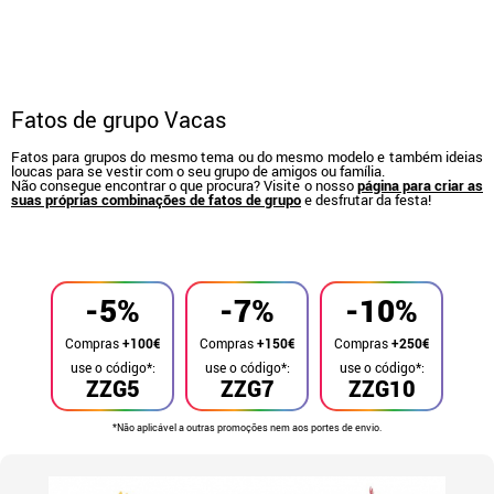
Fatos de grupo Vacas
Fatos para grupos do mesmo tema ou do mesmo modelo e também ideias
loucas para se vestir com o seu grupo de amigos ou família.
Não consegue encontrar o que procura? Visite o nosso
página para criar as
suas próprias combinações de fatos de grupo
e desfrutar da festa!
início
Fatos
Fatos de grupo
-5%
-7%
-10%
Compras
+100€
Compras
+150€
Compras
+250€
use o código*:
use o código*:
use o código*:
ZZG5
ZZG7
ZZG10
*Não aplicável a outras promoções nem aos portes de envio.