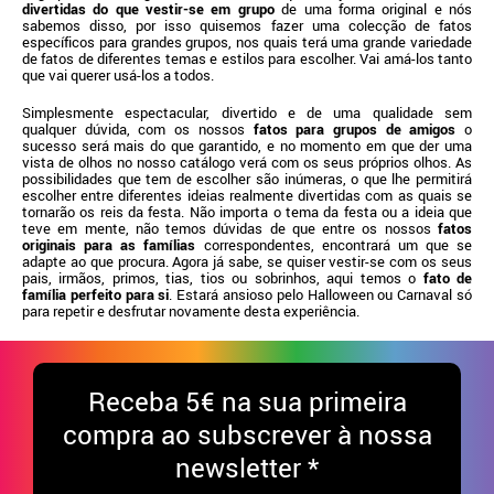
divertidas do que vestir-se em grupo
de uma forma original e nós
sabemos disso, por isso quisemos fazer uma colecção de fatos
específicos para grandes grupos, nos quais terá uma grande variedade
de fatos de diferentes temas e estilos para escolher. Vai amá-los tanto
que vai querer usá-los a todos.
Simplesmente espectacular, divertido e de uma qualidade sem
qualquer dúvida, com os nossos
fatos para grupos de amigos
o
sucesso será mais do que garantido, e no momento em que der uma
vista de olhos no nosso catálogo verá com os seus próprios olhos. As
possibilidades que tem de escolher são inúmeras, o que lhe permitirá
escolher entre diferentes ideias realmente divertidas com as quais se
tornarão os reis da festa. Não importa o tema da festa ou a ideia que
teve em mente, não temos dúvidas de que entre os nossos
fatos
originais para as famílias
correspondentes, encontrará um que se
adapte ao que procura. Agora já sabe, se quiser vestir-se com os seus
pais, irmãos, primos, tias, tios ou sobrinhos, aqui temos o
fato de
família perfeito para si
. Estará ansioso pelo Halloween ou Carnaval só
para repetir e desfrutar novamente desta experiência.
Receba
5€ na sua primeira
compra ao subscrever à nossa
newsletter *