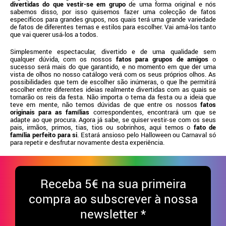
divertidas do que vestir-se em grupo
de uma forma original e nós
sabemos disso, por isso quisemos fazer uma colecção de fatos
específicos para grandes grupos, nos quais terá uma grande variedade
de fatos de diferentes temas e estilos para escolher. Vai amá-los tanto
que vai querer usá-los a todos.
Simplesmente espectacular, divertido e de uma qualidade sem
qualquer dúvida, com os nossos
fatos para grupos de amigos
o
sucesso será mais do que garantido, e no momento em que der uma
vista de olhos no nosso catálogo verá com os seus próprios olhos. As
possibilidades que tem de escolher são inúmeras, o que lhe permitirá
escolher entre diferentes ideias realmente divertidas com as quais se
tornarão os reis da festa. Não importa o tema da festa ou a ideia que
teve em mente, não temos dúvidas de que entre os nossos
fatos
originais para as famílias
correspondentes, encontrará um que se
adapte ao que procura. Agora já sabe, se quiser vestir-se com os seus
pais, irmãos, primos, tias, tios ou sobrinhos, aqui temos o
fato de
família perfeito para si
. Estará ansioso pelo Halloween ou Carnaval só
para repetir e desfrutar novamente desta experiência.
Receba
5€ na sua primeira
compra ao subscrever à nossa
newsletter *