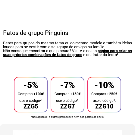
Fatos de grupo Pinguins
Fatos para grupos do mesmo tema ou do mesmo modelo e também ideias
loucas para se vestir com o seu grupo de amigos ou família.
Não consegue encontrar o que procura? Visite o nosso
página para criar as
suas próprias combinações de fatos de grupo
e desfrutar da festa!
início
Fatos
Fatos de grupo
-5%
-7%
-10%
Compras
+100€
Compras
+150€
Compras
+250€
use o código*:
use o código*:
use o código*:
ZZG5
ZZG7
ZZG10
*Não aplicável a outras promoções nem aos portes de envio.