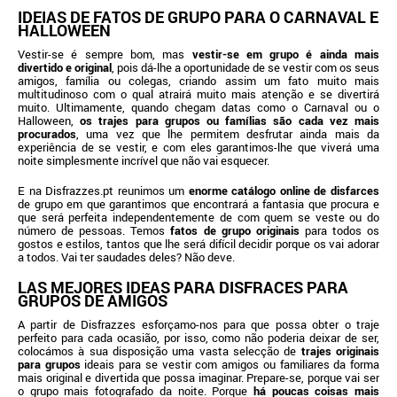
IDEIAS DE FATOS DE GRUPO PARA O CARNAVAL E
HALLOWEEN
Vestir-se é sempre bom, mas
vestir-se em grupo é ainda mais
divertido e original
, pois dá-lhe a oportunidade de se vestir com os seus
amigos, família ou colegas, criando assim um fato muito mais
multitudinoso com o qual atrairá muito mais atenção e se divertirá
muito. Ultimamente, quando chegam datas como o Carnaval ou o
Halloween,
os trajes para grupos ou famílias são cada vez mais
procurados
, uma vez que lhe permitem desfrutar ainda mais da
experiência de se vestir, e com eles garantimos-lhe que viverá uma
noite simplesmente incrível que não vai esquecer.
E na Disfrazzes.pt reunimos um
enorme catálogo online de disfarces
de grupo em que garantimos que encontrará a fantasia que procura e
que será perfeita independentemente de com quem se veste ou do
número de pessoas. Temos
fatos de grupo originais
para todos os
gostos e estilos, tantos que lhe será difícil decidir porque os vai adorar
a todos. Vai ter saudades deles? Não deve.
LAS MEJORES IDEAS PARA DISFRACES PARA
GRUPOS DE AMIGOS
A partir de Disfrazzes esforçamo-nos para que possa obter o traje
perfeito para cada ocasião, por isso, como não poderia deixar de ser,
colocámos à sua disposição uma vasta selecção de
trajes originais
para grupos
ideais para se vestir com amigos ou familiares da forma
mais original e divertida que possa imaginar. Prepare-se, porque vai ser
o grupo mais fotografado da noite. Porque
há poucas coisas mais