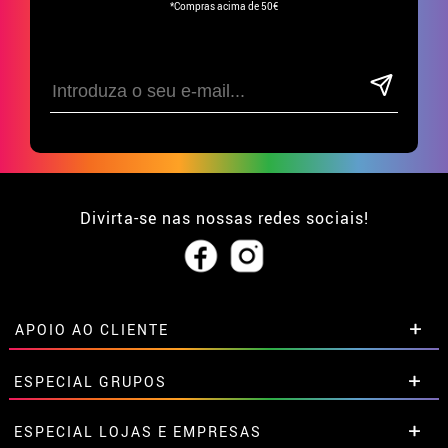
*Compras acima de 50€
Divirta-se nas nossas redes sociais!
APOIO AO CLIENTE
• Sobre nós
ESPECIAL GRUPOS
• Condições de venda
• Aviso legal
e
Privacidade
Descontos especiais para grupos.
ESPECIAL LOJAS E EMPRESAS