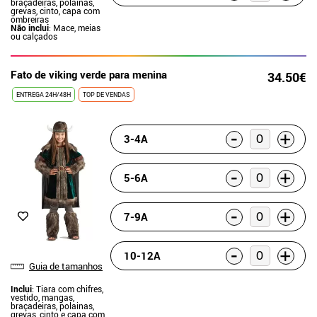
braçadeiras, polainas,
grevas, cinto, capa com
ombreiras
Não inclui
: Mace, meias
ou calçados
Fato de viking verde para menina
34.50€
ENTREGA 24H/48H
TOP DE VENDAS
-
+
3-4A
-
+
5-6A
-
+
7-9A
-
+
10-12A
Guia de tamanhos
Inclui
: Tiara com chifres,
vestido, mangas,
braçadeiras, polainas,
grevas, cinto e capa com