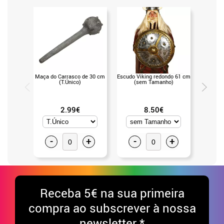
Maça do Carrasco de 30 cm
Escudo Viking redondo 61 cm
Peruca
(T.Único)
(sem Tamanho)
(Un
2.99€
8.50€
-
+
-
+
-
Receba
5€ na sua primeira
compra ao subscrever à nossa
newsletter *