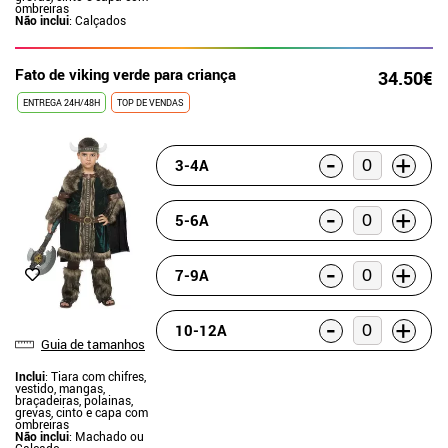
ombreiras
Não inclui
: Calçados
Fato de viking verde para criança
34.50€
ENTREGA 24H/48H
TOP DE VENDAS
-
+
3-4A
-
+
5-6A
-
+
7-9A
-
+
10-12A
Guia de tamanhos
Inclui
: Tiara com chifres,
vestido, mangas,
braçadeiras, polainas,
grevas, cinto e capa com
ombreiras
Não inclui
: Machado ou