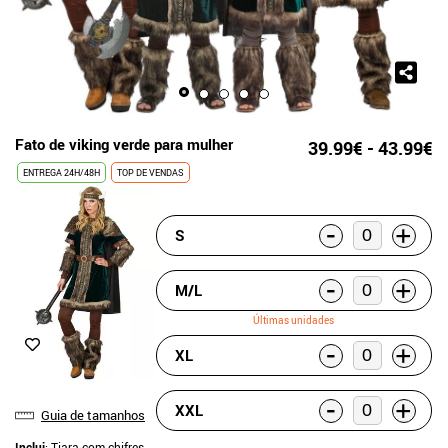
Fato de viking verde para mulher
39.99€ - 43.99€
ENTREGA 24H/48H
TOP DE VENDAS
-
+
S
-
+
M/L
Últimas unidades
-
+
XL
-
+
XXL
Guia de tamanhos
Inclui
: Tiara com chifres,