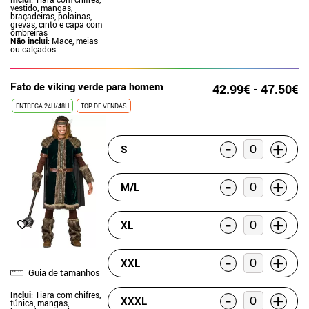
vestido, mangas,
braçadeiras, polainas,
grevas, cinto e capa com
ombreiras
Não inclui
: Mace, meias
ou calçados
Fato de viking verde para homem
42.99€ - 47.50€
ENTREGA 24H/48H
TOP DE VENDAS
-
+
S
-
+
M/L
-
+
XL
-
+
XXL
Guia de tamanhos
-
Inclui
: Tiara com chifres,
+
XXXL
túnica, mangas,