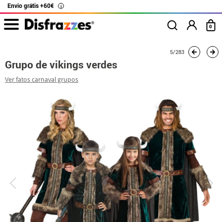
Envio grátis +60€
i
0
início
Fatos
Fatos de grupo
Grupo de vikings verdes
5/283
Grupo de vikings verdes
Ver fatos carnaval grupos