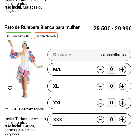
com babados
Não inclui
: Maracas ou
calçados
Fato de Rumbera Blanca para mulher
25.50€ - 29.99€
ENTREGA 24H/48H
TOP DE VENDAS
S
ver semelhantes
indisponível
-
+
M/L
-
+
XL
-
+
XXL
Guia de tamanhos
-
+
XXXL
Inclui
: Turbante e vestido
com babados
Não inclui
: Peruca,
brincos, maracas ou
calçados