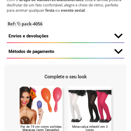
desfrutar de um fato confortável, alegre e cheio de ritmo, perfeito
para animar qualquer
festa
ou
evento social
.
Ref:
pack-4056
Envios e devoluções
Métodos de pagamento
Complete o seu look
Par de 19 cm cores sortidas
Meia-calça infantil em 3
Meias 
Maracas (sem Tamanho)
cores