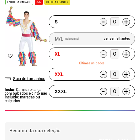
ENTREGA 24H/48H
-5%
OFERTA FLASH ⚡
-
+
S
M/L
ver semelhantes
indisponível
-
+
XL
Últimas unidades
-
+
XXL
Guia de tamanhos
-
+
Inclui
: Camisa e calça
XXXL
com babados e cinto
não
incluído:
maracas ou
calçados
Resumo da sua seleção