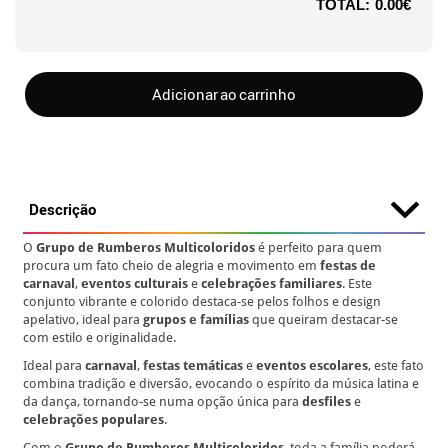
TOTAL:
0.00€
Adicionar ao carrinho
Descrição
O
Grupo de Rumberos Multicoloridos
é perfeito para quem
procura um fato cheio de alegria e movimento em
festas de
carnaval
,
eventos culturais
e
celebrações familiares
. Este
conjunto vibrante e colorido destaca-se pelos folhos e design
apelativo, ideal para
grupos e famílias
que queiram destacar-se
com estilo e originalidade.
Ideal para
carnaval
,
festas temáticas
e
eventos escolares
, este fato
combina tradição e diversão, evocando o espírito da música latina e
da dança, tornando-se numa opção única para
desfiles
e
celebrações populares
.
Com o
Grupo de Rumberos Multicoloridos
, toda a família poderá