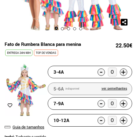
Fato de Rumbera Blanca para menina
22.50€
ENTREGA 24H/48H
TOP DE VENDAS
-
+
3-4A
5-6A
ver semelhantes
indisponível
-
+
7-9A
-
+
10-12A
Guia de tamanhos
Inclui
: Turbante e vestido