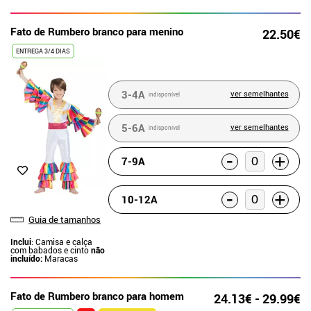
Fato de Rumbero branco para menino
22.50€
ENTREGA 3/4 DIAS
3-4A
ver semelhantes
indisponível
5-6A
ver semelhantes
indisponível
-
+
7-9A
-
+
10-12A
Guia de tamanhos
Inclui
: Camisa e calça
com babados e cinto
não
incluído:
Maracas
Fato de Rumbero branco para homem
24.13€ - 29.99€