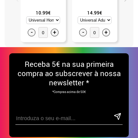
10.99€
14.99€
-
+
-
+
-
Receba
5€ na sua primeira
compra ao subscrever à nossa
newsletter *
*Compras acima de 50€