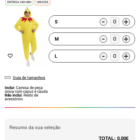
ENTREGA 24H/48H
UNISSEX
-
+
S
-
+
M
-
+
L
Guia de tamanhos
Inclui
: Camisa de peça
única com capuz e cauda
Não inclui
: Resto de
acessórios
Resumo da sua seleção
TOTAL:
0.00€