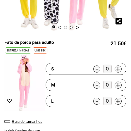
Fato de porco para adulto
21.50€
ENTREGA 4/5 DIAS
UNISSEX
-
+
S
-
+
M
-
+
L
Guia de tamanhos
Inclui
: Camisa de peça