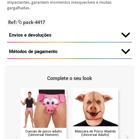
impactantes, garantem momentos inesquecíveis e muitas
gargalhadas.
Ref:
pack-4417
Envios e devoluções
Métodos de pagamento
Complete o seu look
Cuecas de porco adulto
Máscara de Porco Abatido
Chapé
(Universal Homem)
(Universal Adulto)
capac
motocic