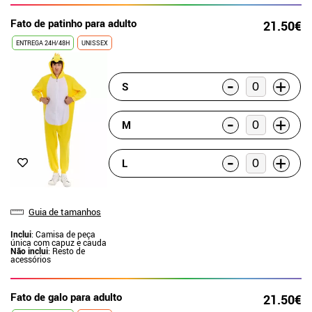
Fato de patinho para adulto
21.50€
ENTREGA 24H/48H
UNISSEX
-
+
S
-
+
M
-
+
L
Guia de tamanhos
Inclui
: Camisa de peça
única com capuz e cauda
Não inclui
: Resto de
acessórios
Fato de galo para adulto
21.50€