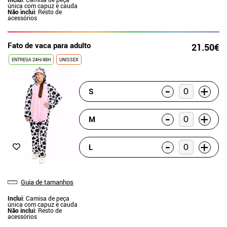
única com capuz e cauda
Não inclui
: Resto de
acessórios
Fato de vaca para adulto
21.50€
ENTREGA 24H/48H
UNISSEX
-
+
S
-
+
M
-
+
L
Guia de tamanhos
Inclui
: Camisa de peça
única com capuz e cauda
Não inclui
: Resto de
acessórios