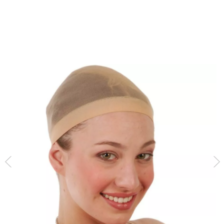
início
Acessórios
Perucas
De Rede
Saco com 2 redes para perucas