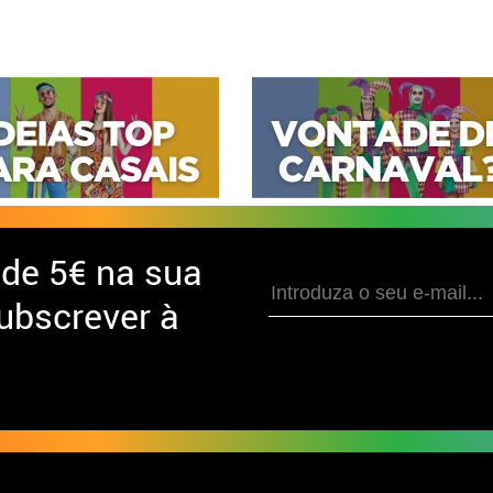
 de
5€ na sua
ubscrever à