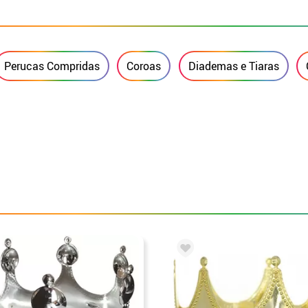
Perucas Compridas
Coroas
Diademas e Tiaras