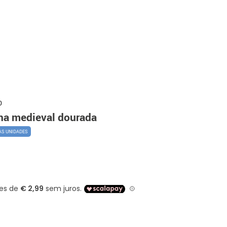
0
nha medieval dourada
AS UNIDADES