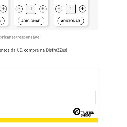
+
-
+
-
+
-
+
R
ADICIONAR
ADICIONAR
ADICIONAR
abricante/responsável
ntos da UE, compre na DisfraZZes!