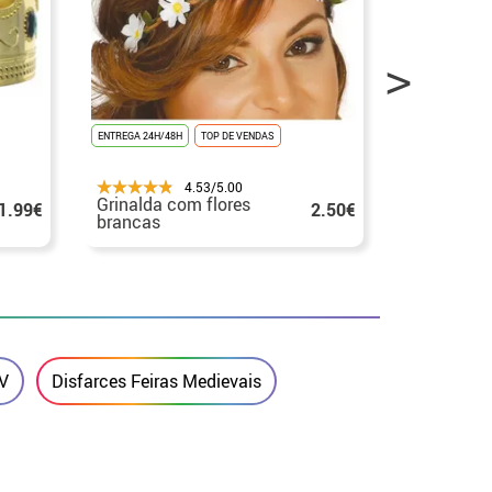
ENTREGA 24H/48H
TOP DE VENDAS
ENTREGA 24H/48
4.53/5.00
Grinalda com flores
Tiara par
1.99€
2.50€
brancas
várias cor
meninas
TV
Disfarces Feiras Medievais