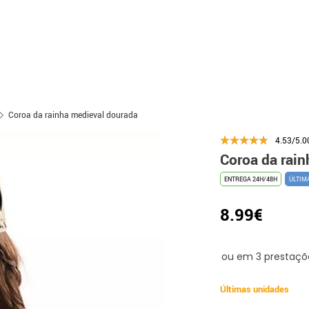
Coroa da rainha medieval dourada
4.53/5.0
Coroa da rai
ENTREGA 24H/48H
ÚLTIM
8.99€
Últimas unidades