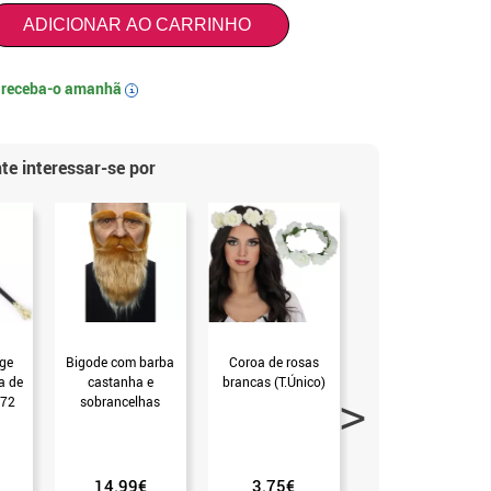
ADICIONAR AO CARRINHO
e
receba-o amanhã
i
te interessar-se por
ge
Bigode com barba
Coroa de rosas
Espada Medieval
a de
castanha e
brancas (T.Único)
86 cm
 72
sobrancelhas
)
14.99€
3.75€
5.50€