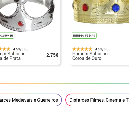
A 24H/48H
ENTREGA 4/5 DIAS
4.53/5.00
4.53/5.00
em Sábio ou
Homem Sábio ou
2.75€
a de Prata
Coroa de Ouro
eval
Medieval
arces Medievais e Guerreiros
Disfarces Filmes, Cinema e 