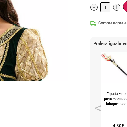
-
+
Compre agora 
Poderá igualmen
Espada vinta
preta e dourad
brinquedo de
cm (T.Único
4.50€