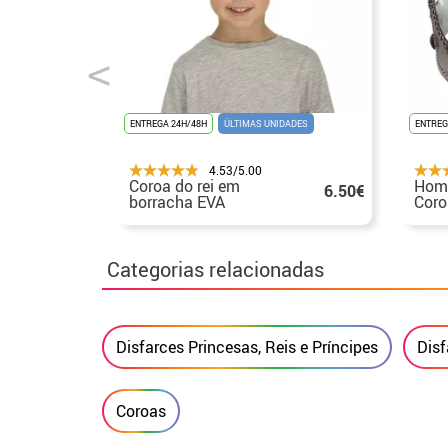
ENTREGA 24H/48H
ÚLTIMAS UNIDADES
ENTREG
4.53/5.00
Coroa do rei em
Hom
6.50€
borracha EVA
Coro
Medi
Categorias relacionadas
Disfarces Princesas, Reis e Príncipes
Disf
Coroas