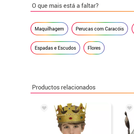
O que mais está a faltar?
Maquilhagem
Perucas com Caracóis
Espadas e Escudos
Flores
Productos relacionados