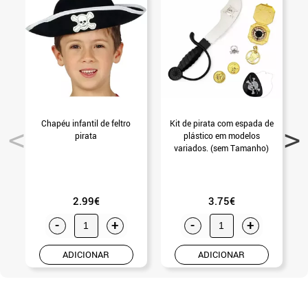
Chapéu infantil de feltro
Kit de pirata com espada de
P
pirata
plástico em modelos
variados. (sem Tamanho)
2.99€
3.75€
-
+
-
+
ADICIONAR
ADICIONAR