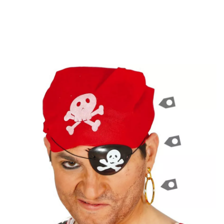
início
Acessórios
Jóias
Brincos e Piercings
Kit Pirata: Bandana, Tapa-