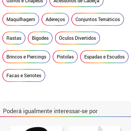
Gorros e Chapéus
Acessórios de Cabeça
Maquilhagem
Adereços
Conjuntos Temáticos
Rastas
Bigodes
Óculos Divertidos
Brincos e Piercings
Pistolas
Espadas e Escudos
Facas e Serrotes
Poderá igualmente interessar-se por