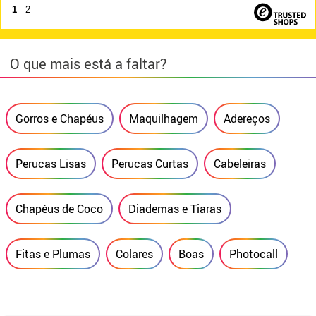
1
2
O que mais está a faltar?
Gorros e Chapéus
Maquilhagem
Adereços
Perucas Lisas
Perucas Curtas
Cabeleiras
Chapéus de Coco
Diademas e Tiaras
Fitas e Plumas
Colares
Boas
Photocall