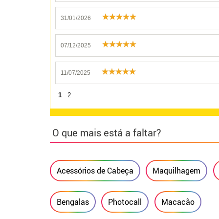
31/01/2026
07/12/2025
11/07/2025
1
2
O que mais está a faltar?
Acessórios de Cabeça
Maquilhagem
Bengalas
Photocall
Macacão