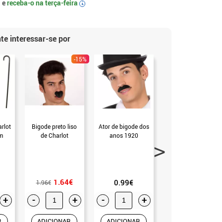
 e
receba-o na
terça-feira
i
te interessar-se por
-15%
rlot
Bigode preto liso
Ator de bigode dos
Ator de bigode e
m
de Charlot
anos 1920
sobrancelhas dos
anos 20
1.64€
0.99€
0.99€
1.96€
+
-
+
-
+
-
+
R
ADICIONAR
ADICIONAR
ADICIONAR