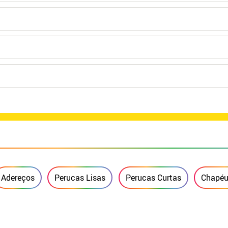
Adereços
Perucas Lisas
Perucas Curtas
Chapéu