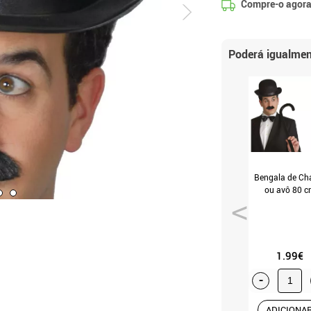
Compre-o agora
Poderá igualmen
Bengala de Cha
ou avô 80 c
1.99€
-
ADICIONA