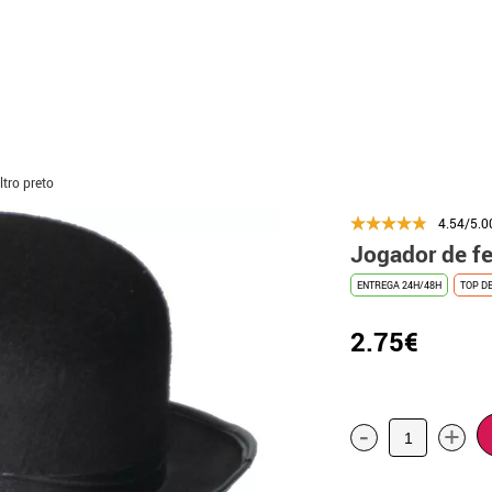
ltro preto
4.54/5.0
Jogador de fe
ENTREGA 24H/48H
TOP D
2.75€
-
+