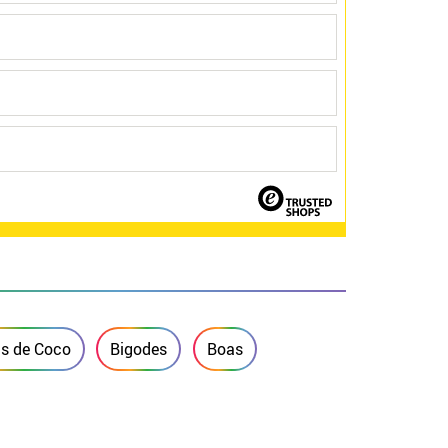
s de Coco
Bigodes
Boas