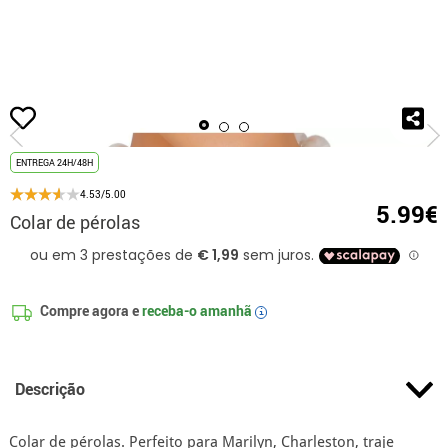
início
Acessórios
Jóias
Colares
Colar de pérolas
ENTREGA 24H/48H
4.53/5.00
5.99€
Colar de pérolas
Compre agora e
receba-o amanhã
i
Descrição
Colar de pérolas. Perfeito para Marilyn, Charleston, traje