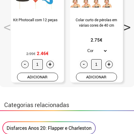
Kit Photocall com 12 peças
Colar curto de pérolas em
C
várias cores de 40 cm
2.75€
2.46€
2.99€
-
+
-
+
ADICIONAR
ADICIONAR
Categorias relacionadas
Disfarces Anos 20: Flapper e Charleston