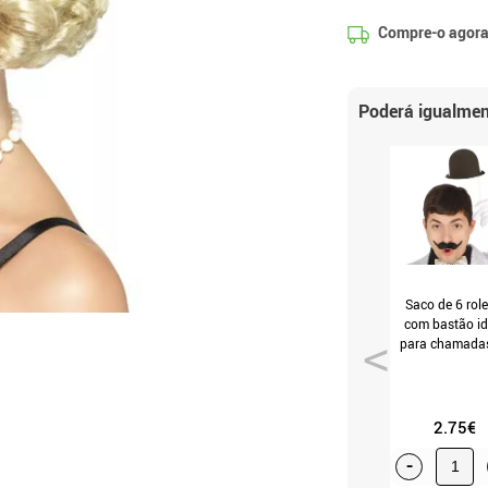
Compre-o agora
Poderá igualmen
Saco de 6 role
com bastão id
para chamada
foto
2.75€
-