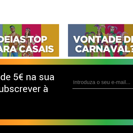
 de
5€ na sua
ubscrever à