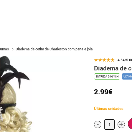
Plumas
Diadema de cetim de Charleston com pena e jóia
4.54/5.0
Diadema de c
ENTREGA 24H/48H
ÚLTIM
2.99€
Últimas unidades
-
+