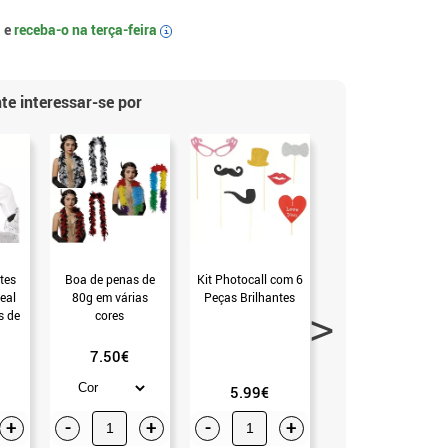
 e
receba-o na
terça-feira
i
te interessar-se por
-16
tes
Boa de penas de
Kit Photocall com 6
Kit Photocall com
eal
80g em várias
Peças Brilhantes
12 peças
s de
cores
7.50€
2.46€
5.99€
2.99€
+
-
+
-
+
-
+