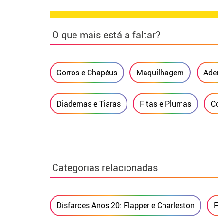
O que mais está a faltar?
Gorros e Chapéus
Maquilhagem
Ade
Diademas e Tiaras
Fitas e Plumas
Co
Categorias relacionadas
Disfarces Anos 20: Flapper e Charleston
F