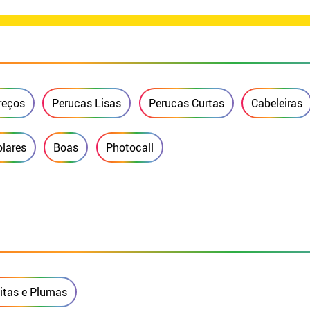
reços
Perucas Lisas
Perucas Curtas
Cabeleiras
lares
Boas
Photocall
itas e Plumas