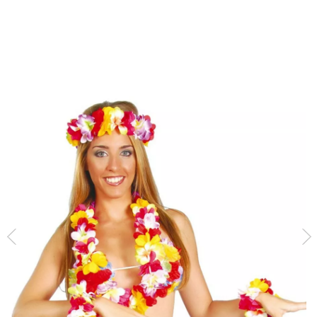
início
Acessórios
Conjuntos Temáticos
Havaiano
Conjunto havaiano