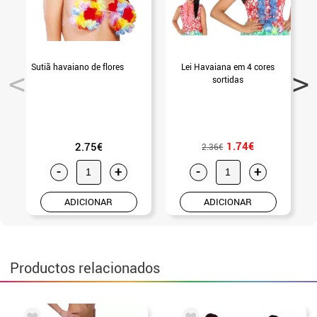
Sutiã havaiano de flores
Lei Havaiana em 4 cores
sortidas
1.74€
2.75€
2.36€
-
+
-
+
ADICIONAR
ADICIONAR
Productos relacionados