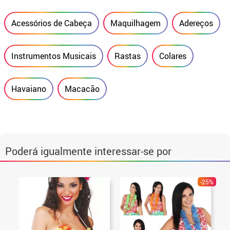
Acessórios de Cabeça
Maquilhagem
Adereços
Instrumentos Musicais
Rastas
Colares
Havaiano
Macacão
Poderá igualmente interessar-se por
-25%