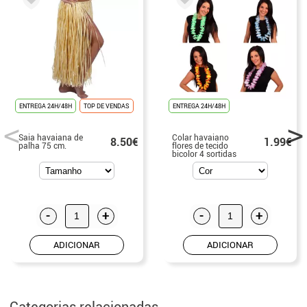
ENTREGA 24H/48H
TOP DE VENDAS
ENTREGA 24H/48H
Saia havaiana de
Colar havaiano
8.50€
1.99€
palha 75 cm.
flores de tecido
bicolor 4 sortidas
-
+
-
+
ADICIONAR
ADICIONAR
Categorias relacionadas