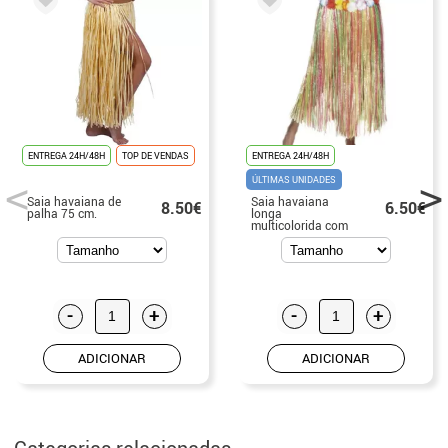
ENTREGA 24H/48H
TOP DE VENDAS
ENTREGA 24H/48H
ÚLTIMAS UNIDADES
Saia havaiana de
Saia havaiana
8.50€
6.50€
palha 75 cm.
longa
multicolorida com
flores 79cm
-
+
-
+
ADICIONAR
ADICIONAR