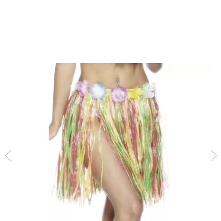
início
Calças e Saias
Saia havaiana multicolorida com flores 46cm