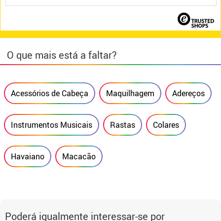
O que mais está a faltar?
Acessórios de Cabeça
Maquilhagem
Adereços
Instrumentos Musicais
Rastas
Colares
Havaiano
Macacão
Poderá igualmente interessar-se por