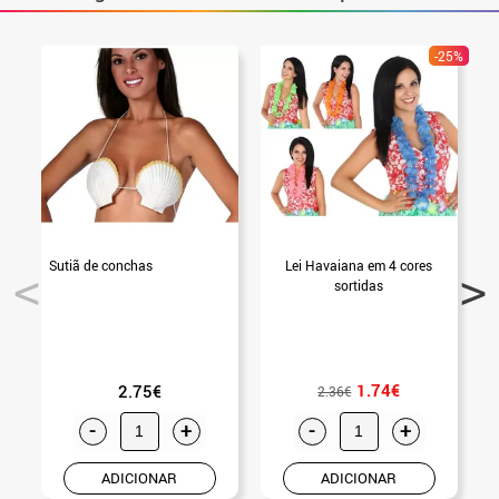
-25%
Sutiã de conchas
Lei Havaiana em 4 cores
sortidas
1.74€
2.75€
2.36€
-
+
-
+
ADICIONAR
ADICIONAR