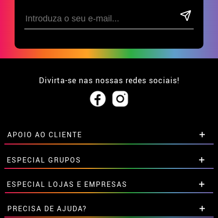
Divirta-se nas nossas redes sociais!
APOIO AO CLIENTE
• Sobre nós
ESPECIAL GRUPOS
• Condições de venda
• Aviso legal
e
Privacidade
Descontos especiais para grupos.
ESPECIAL LOJAS E EMPRESAS
• Atendimento ao cliente
Entre em contato connosco aqui
• Utilização de cookies
Descontos especiais para grupos.
PRECISA DE AJUDA?
•
Configuração de cookies