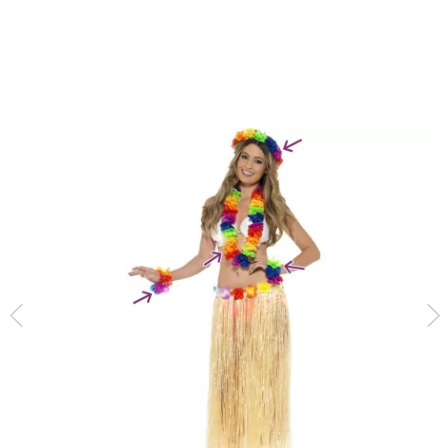
início
Acessórios
Conjuntos Temáticos
Havaiano
Kit arco-íris havaia