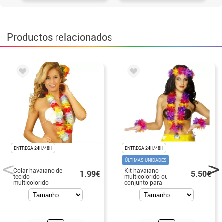
Productos relacionados
ENTREGA 24H/48H
ENTREGA 24H/48H
ÚLTIMAS UNIDADES
Colar havaiano de
Kit havaiano
1.99€
5.50€
tecido
multicolorido ou
multicolorido
conjunto para
mulheres