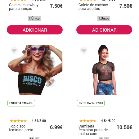
Colete de cowboy
Colete de cowboy
7.50€
7.50€
para crianças
para adultos
T.Único
T.Único
ADICIONAR
ADICIONAR
ENTREGA 24H/48H
ENTREGA 24H/48H
4.54/5.00
4.54/5.00
Top disco
Camiseta
6.99€
10.50€
feminino preto
feminina preta de
malha com
estampa de