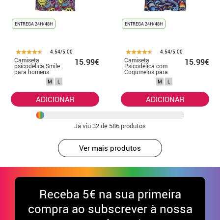
ENTREGA 24H/48H
ENTREGA 24H/48H
4.54/5.00
4.54/5.00
Camiseta
Camiseta
15.99€
15.99€
psicodélica Smile
Psicodélica com
para homens
Cogumelos para
Homens
M
L
M
L
ADICIONAR
ADICIONAR
Já viu
32
de 586 produtos
Ver mais produtos
Receba
5€ na sua primeira
compra ao subscrever à nossa