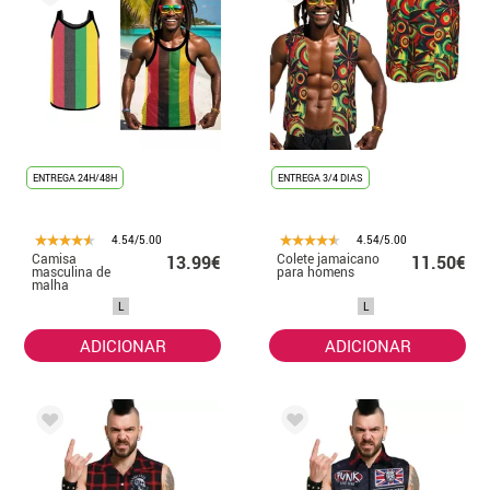
ENTREGA 24H/48H
ENTREGA 3/4 DIAS
4.54/5.00
4.54/5.00
Camisa
Colete jamaicano
13.99€
11.50€
masculina de
para homens
malha
multicolorida
L
L
Jamaica
ADICIONAR
ADICIONAR