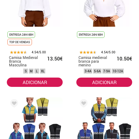
ENTREGA 24H/48H
ENTREGA 24H/48H
TOP DE VENDAS
4.54/5.00
4.54/5.00
Camisa Medieval
Camisa medieval
13.50€
10.50€
Branca
branca para
Masculina
menino
S
M
L
XL
3-4A
5-6A
7-9A
10-12A
ADICIONAR
ADICIONAR