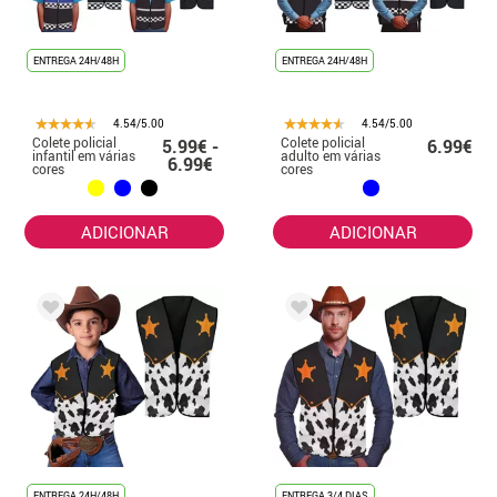
ENTREGA 24H/48H
ENTREGA 24H/48H
4.54/5.00
4.54/5.00
Colete policial
Colete policial
5.99€ -
6.99€
infantil em várias
adulto em várias
6.99€
cores
cores
ADICIONAR
ADICIONAR
ENTREGA 24H/48H
ENTREGA 3/4 DIAS