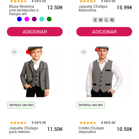
4.54/5.00
4.54/5.00
Blusa feminina
Jaqueta Chulapo
12.50€
15.99€
com lantejoulas e
Masculina
franjas em
diversas cores.
S
M
L
XL
ADICIONAR
ADICIONAR
ENTREGA 24H/48H
ENTREGA 24H/48H
4.54/5.00
4.54/5.00
Jaqueta Chulapo
Colete Chulapo
11.50€
10.50€
para menino
masculino