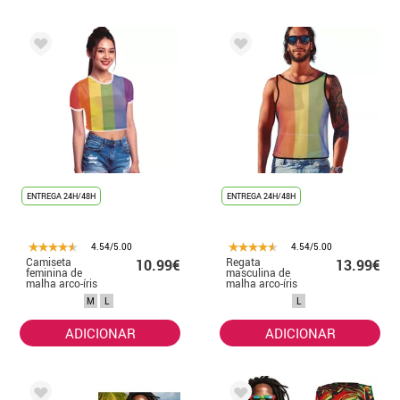
ENTREGA 24H/48H
ENTREGA 24H/48H
4.54/5.00
4.54/5.00
Camiseta
Regata
10.99€
13.99€
feminina de
masculina de
malha arco-íris
malha arco-íris
M
L
L
ADICIONAR
ADICIONAR