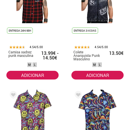
ENTREGA 24H/48H
ENTREGA 3/4 DIAS
4.54/5.00
4.54/5.00
Camisa xadrez
Colete
13.99€ -
13.50€
punk masculina
Anarquista Punk
14.50€
Masculino
M
L
M
L
ADICIONAR
ADICIONAR