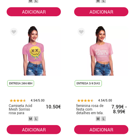
M
L
M
L
cogumelos
ADICIONAR
ADICIONAR
ENTREGA 24H/48H
ENTREGA 3/4 DIAS
4.54/5.00
4.54/5.00
Camiseta Acid
feminina rosa de
10.50€
7.99€ -
Mesh Sorriso
festa com
8.99€
rosa para
detalhes em tela.
mulheres
M
L
M
L
ADICIONAR
ADICIONAR