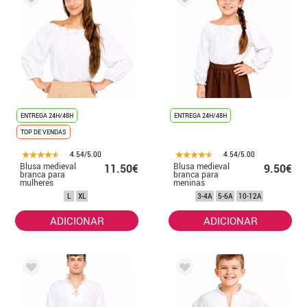
ENTREGA 24H/48H
ENTREGA 24H/48H
TOP DE VENDAS
4.54/5.00
4.54/5.00
Blusa medieval
Blusa medieval
11.50€
9.50€
branca para
branca para
mulheres
meninas
L
XL
3-4A
5-6A
10-12A
ADICIONAR
ADICIONAR