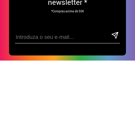
newsletter *
*Compras acima de 50€
Divirta-se nas nossas redes sociais!
APOIO AO CLIENTE
• Sobre nós
ESPECIAL GRUPOS
• Condições de venda