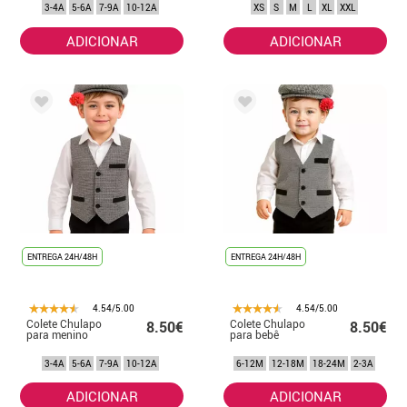
3-4A
5-6A
7-9A
10-12A
XS
S
M
L
XL
XXL
ADICIONAR
ADICIONAR
ENTREGA 24H/48H
ENTREGA 24H/48H
4.54/5.00
4.54/5.00
Colete Chulapo
Colete Chulapo
8.50€
8.50€
para menino
para bebê
3-4A
5-6A
7-9A
10-12A
6-12M
12-18M
18-24M
2-3A
ADICIONAR
ADICIONAR