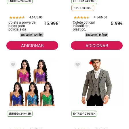
ENTREGA 24H/48H
ENTREGA 24H/48H
TOP DE VENDAS
4.54/5.00
4.54/5.00
Colete à prova de
Colete policial
15.99€
5.99€
balas para
infantil de
policiais da
plástico,
SWAT adultos
36x28cm
Universal Adulto
Universal Infant
ADICIONAR
ADICIONAR
ENTREGA 24H/48H
ENTREGA 24H/48H