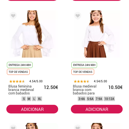
ENTREGA 24H/48H
ENTREGA 24H/48H
TOP DE VENDAS
TOP DE VENDAS
4.54/5.00
4.54/5.00
Blusa feminina
Blusa medieval
12.50€
10.50€
branca medieval
branca com
com babados
babados para
meninas
S
M
L
XL
3-4A
5-6A
7-9A
10-12A
ADICIONAR
ADICIONAR