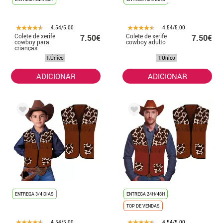
4.54/5.00
4.54/5.00
Colete de xerife
Colete de xerife
7.50€
7.50€
cowboy para
cowboy adulto
crianças
T.Único
T.Único
ADICIONAR
ADICIONAR
ENTREGA 3/4 DIAS
ENTREGA 24H/48H
TOP DE VENDAS
4.54/5.00
4.54/5.00