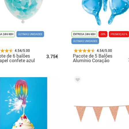
A 24H/48H
ÚLTIMAS UNIDADES
ENTREGA 24H/48H
-30%
PROMOÇAO %
ÚLTIMAS UNIDADES
4.54/5.00
4.54/5.00
te de 6 balões
Pacote de 5 Balões
3.75€
apel confete azul
Alumínio Coração
ê 30 cm
Azul Bebê 23 cm