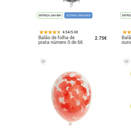
ENTREGA 24H/48H
ÚLTIMAS UNIDADES
ENTREG
4.54/5.00
Balão de folha de
Balã
2.75€
prata número 0 de 66
ouro
cm
cm