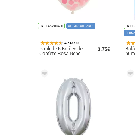
ENTREGA 24H/48H
ÚLTIMAS UNIDADES
ENTREG
ÚLTIM
4.54/5.00
Pack de 6 Balões de
Balã
3.75€
Confete Rosa Bebé
núme
30 cm
12,