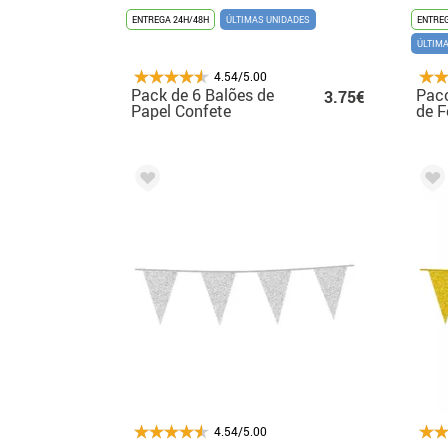
ENTREGA 24H/48H
ÚLTIMAS UNIDADES
ENTREG
ÚLTIM
4.54/5.00
Pack de 6 Balões de
Paco
3.75€
Papel Confete
de F
Vermelho 30 cm
Our
4.54/5.00