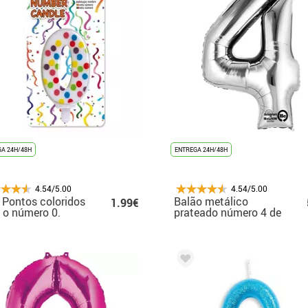
A 24H/48H
ENTREGA 24H/48H
4.54/5.00
4.54/5.00
 Pontos coloridos
Balão metálico
1.99€
o número 0.
prateado número 4 de
60x91 cm