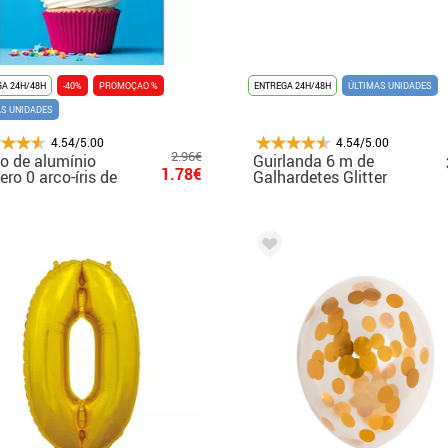
A 24H/48H
-40%
PROMOÇAO %
ENTREGA 24H/48H
ÚLTIMAS UNIDADES
AS UNIDADES
4.54/5.00
4.54/5.00
2.96€
o de alumínio
Guirlanda 6 m de
1.78€
ro 0 arco-íris de
Galhardetes Glitter
5 cm
Rose Gold 16x20 cm