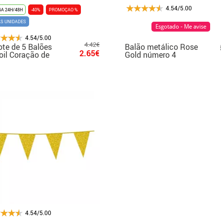
4.54/5.00
A 24H/48H
-40%
PROMOÇAO %
AS UNIDADES
Esgotado - Me avise
4.54/5.00
4.42€
te de 5 Balões
Balão metálico Rose
2.65€
oil Coração de
Gold número 4
o 23 cm
4.54/5.00