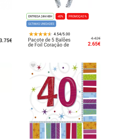
ENTREGA 24H/48H
-40%
PROMOÇAO %
ÚLTIMAS UNIDADES
4.54/5.00
4.42€
Pacote de 5 Balões
3.75€
2.65€
de Foil Coração de
Prata 23 cm