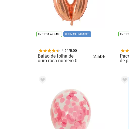
ENTREGA 24H/48H
ÚLTIMAS UNIDADES
ENTREG
4.54/5.00
Balão de folha de
Paco
2.50€
ouro rosa número 0
de p
de 66 cm
beb