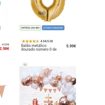
ENTREGA 24H/48H
ÚLTIMAS UNIDADES
4.54/5.00
4.25€
Balão metálico
5.99€
2.98€
dourado número 0 de
63x88 cm