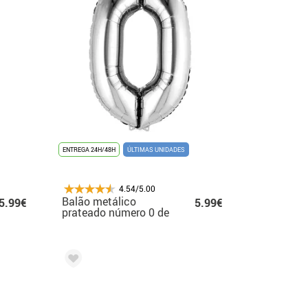
ENTREGA 24H/48H
ÚLTIMAS UNIDADES
4.54/5.00
Balão metálico
5.99€
5.99€
prateado número 0 de
63x88 cm