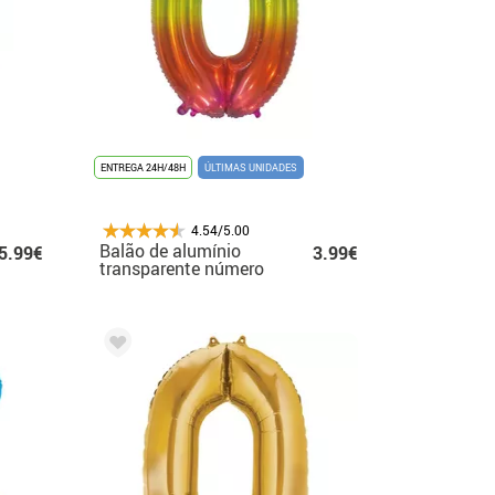
ENTREGA 24H/48H
ÚLTIMAS UNIDADES
4.54/5.00
Balão de alumínio
5.99€
3.99€
transparente número
0 arco-íris de 75 cm