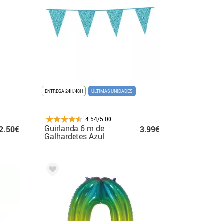
ENTREGA 24H/48H
ÚLTIMAS UNIDADES
4.54/5.00
Guirlanda 6 m de
2.50€
3.99€
Galhardetes Azul
Claro Glitter 16x20
cm