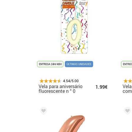
ENTREGA 24H/48H
ÚLTIMAS UNIDADES
ENTREG
4.54/5.00
Vela para aniversário
Vela
1.99€
fluorescente n ° 0
com 