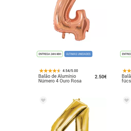
ENTREGA 24H/48H
ÚLTIMAS UNIDADES
ENTREG
4.54/5.00
Balão de Alumínio
Balã
2.50€
Número 4 Ouro Rosa
fúcs
66 cm