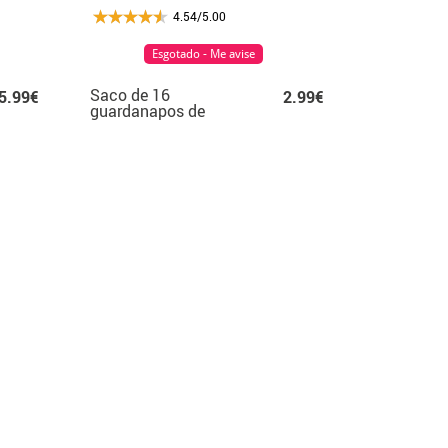
4.54/5.00
Esgotado - Me avise
Saco de 16
5.99€
2.99€
guardanapos de
aniversário com o
número 40 de
33x33cm