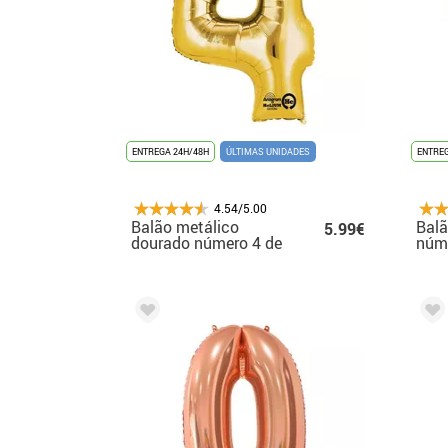
ENTREGA 24H/48H
ÚLTIMAS UNIDADES
ENTREG
4.54/5.00
Balão metálico
Balã
5.99€
dourado número 4 de
núm
60x91 cm