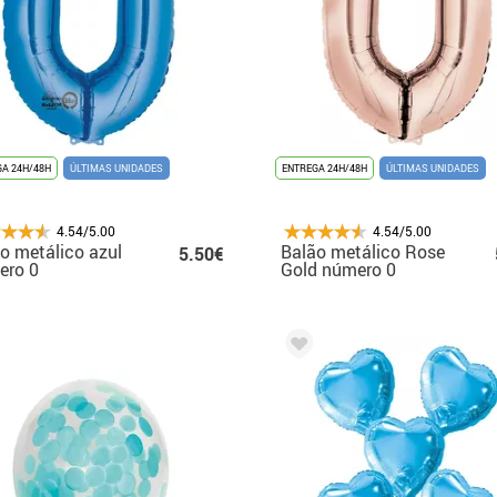
A 24H/48H
ÚLTIMAS UNIDADES
ENTREGA 24H/48H
ÚLTIMAS UNIDADES
4.54/5.00
4.54/5.00
o metálico azul
Balão metálico Rose
5.50€
ero 0
Gold número 0