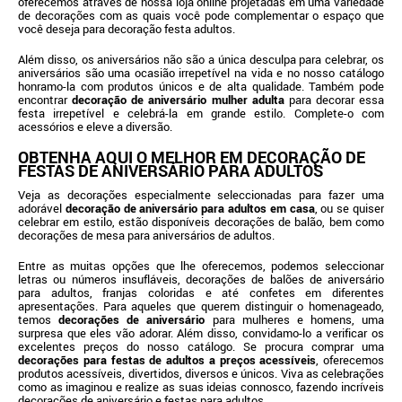
oferecemos através de nossa loja online projetadas em uma variedade
de decorações com as quais você pode complementar o espaço que
você deseja para decoração festa adultos.
Além disso, os aniversários não são a única desculpa para celebrar, os
aniversários são uma ocasião irrepetível na vida e no nosso catálogo
honramo-la com produtos únicos e de alta qualidade. Também pode
encontrar
decoração de aniversário mulher adulta
para decorar essa
festa irrepetível e celebrá-la em grande estilo. Complete-o com
acessórios e eleve a diversão.
OBTENHA AQUI O MELHOR EM DECORAÇÃO DE
FESTAS DE ANIVERSÁRIO PARA ADULTOS
Veja as decorações especialmente seleccionadas para fazer uma
adorável
decoração de aniversário para adultos em casa
, ou se quiser
celebrar em estilo, estão disponíveis decorações de balão, bem como
decorações de mesa para aniversários de adultos.
Entre as muitas opções que lhe oferecemos, podemos seleccionar
letras ou números insufláveis, decorações de balões de aniversário
para adultos, franjas coloridas e até confetes em diferentes
apresentações. Para aqueles que querem distinguir o homenageado,
temos
decorações de aniversário
para mulheres e homens, uma
surpresa que eles vão adorar. Além disso, convidamo-lo a verificar os
excelentes preços do nosso catálogo. Se procura comprar uma
decorações para festas de adultos a preços acessíveis
, oferecemos
produtos acessíveis, divertidos, diversos e únicos. Viva as celebrações
como as imaginou e realize as suas ideias connosco, fazendo incríveis
decorações de aniversário e festas para adultos.