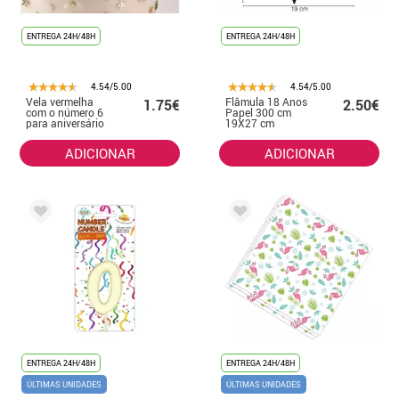
ENTREGA 24H/48H
ENTREGA 24H/48H
4.54/5.00
4.54/5.00
Vela vermelha
Flâmula 18 Anos
1.75€
2.50€
com o número 6
Papel 300 cm
para aniversário
19X27 cm
ADICIONAR
ADICIONAR
ENTREGA 24H/48H
ENTREGA 24H/48H
ÚLTIMAS UNIDADES
ÚLTIMAS UNIDADES