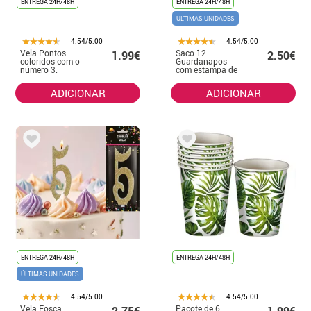
ENTREGA 24H/48H
ENTREGA 24H/48H
ÚLTIMAS UNIDADES
4.54/5.00
4.54/5.00
Vela Pontos
Saco 12
1.99€
2.50€
coloridos com o
Guardanapos
número 3.
com estampa de
folhas
ADICIONAR
ADICIONAR
ENTREGA 24H/48H
ENTREGA 24H/48H
ÚLTIMAS UNIDADES
4.54/5.00
4.54/5.00
Vela Fosca
Pacote de 6
2.75€
1.99€