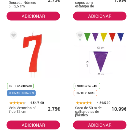
Dourada Número
copos com
5, 12,5 cm
estampa de
folhas
ADICIONAR
ADICIONAR
ENTREGA 24H/48H
ENTREGA 24H/48H
ÚLTIMAS UNIDADES
TOP DE VENDAS
4.54/5.00
4.54/5.00
Vela Vermelha nº
Saco de 50 m de
2.75€
10.99€
7 de 12 cm
galhardetes de
plástico
ADICIONAR
ADICIONAR