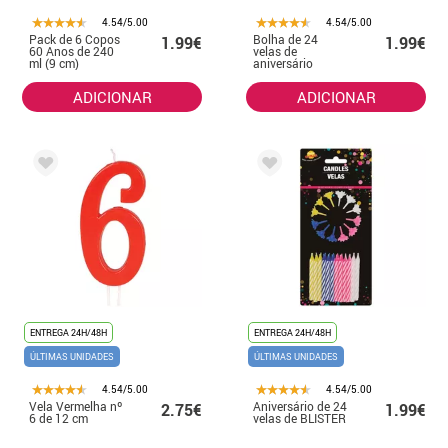
4.54/5.00
4.54/5.00
Pack de 6 Copos
Bolha de 24
1.99€
1.99€
60 Anos de 240
velas de
ml (9 cm)
aniversário
ADICIONAR
ADICIONAR
ENTREGA 24H/48H
ENTREGA 24H/48H
ÚLTIMAS UNIDADES
ÚLTIMAS UNIDADES
4.54/5.00
4.54/5.00
Vela Vermelha nº
Aniversário de 24
2.75€
1.99€
6 de 12 cm
velas de BLISTER