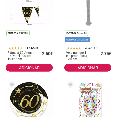
ENTREGA 24H/48H
ENTREGA 24H/48H
ÚLTIMAS UNIDADES
4.54/5.00
4.54/5.00
Flâmula 60 Anos
Vela número 1
2.50€
2.75€
de Papel 300 cm
em prata fosca,
19X27 cm
12,5 cm
ADICIONAR
ADICIONAR