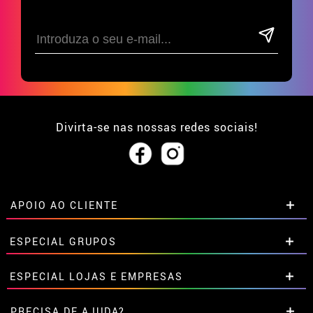
Divirta-se nas nossas redes sociais!
APOIO AO CLIENTE
• Sobre nós
ESPECIAL GRUPOS
• Condições de venda
• Aviso legal
e
Privacidade
Descontos especiais para grupos.
ESPECIAL LOJAS E EMPRESAS
• Atendimento ao cliente
Entre em contato connosco aqui
• Utilização de cookies
Descontos especiais para grupos.
PRECISA DE AJUDA?