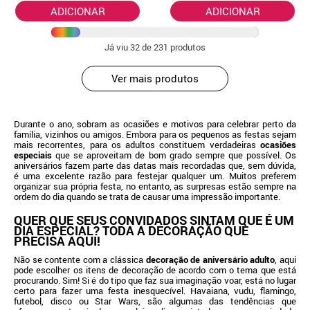
ADICIONAR
ADICIONAR
Já viu
32
de 231 produtos
Ver mais produtos
Durante o ano, sobram as ocasiões e motivos para celebrar perto da
família, vizinhos ou amigos. Embora para os pequenos as festas sejam
mais recorrentes, para os adultos constituem verdadeiras
ocasiões
especiais
que se aproveitam de bom grado sempre que possível. Os
aniversários fazem parte das datas mais recordadas que, sem dúvida,
é uma excelente razão para festejar qualquer um. Muitos preferem
organizar sua própria festa, no entanto, as surpresas estão sempre na
ordem do dia quando se trata de causar uma impressão importante.
QUER QUE SEUS CONVIDADOS SINTAM QUE É UM
DIA ESPECIAL? TODA A DECORAÇÃO QUE
PRECISA AQUI!
Não se contente com a clássica
decoração de aniversário adulto
, aqui
pode escolher os itens de decoração de acordo com o tema que está
procurando. Sim! Si é do tipo que faz sua imaginação voar, está no lugar
certo para fazer uma festa inesquecível. Havaiana, vudu, flamingo,
futebol, disco ou Star Wars, são algumas das tendências que