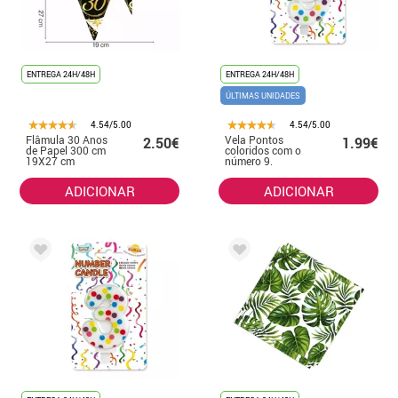
ENTREGA 24H/48H
ENTREGA 24H/48H
ÚLTIMAS UNIDADES
4.54/5.00
4.54/5.00
Flâmula 30 Anos
Vela Pontos
2.50€
1.99€
de Papel 300 cm
coloridos com o
19X27 cm
número 9.
ADICIONAR
ADICIONAR