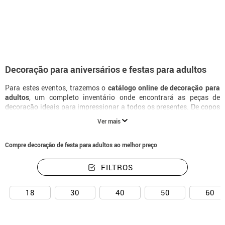
início
Decoração e festa
Festas e Aniversários
Aniversário adulto decora
Decoração para aniversários e festas para adultos
Para estes eventos, trazemos o
catálogo online de decoração para
adultos
, um completo inventário onde encontrará as peças de
decoração ideais para impressionar a todos os presentes. De copos
a guirlandas, encontrará fantásticos elementos com os quais se
Ver mais
destacará sua festa entre todas. Embora, se você preferir uma
decoração simples, bandeirinhas e utensílios como pratos e
guardanapos unicolores serão integrados criando um espaço
Compre decoração de festa para adultos ao melhor preço
aconchegante..
FILTROS
18
30
40
50
60