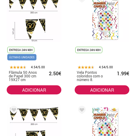
ENTREGA 24H/48H
ENTREGA 24H/48H
ÚLTIMAS UNIDADES
4.54/5.00
4.54/5.00
Flâmula 50 Anos
Vela Pontos
2.50€
1.99€
de Papel 300 cm
coloridos com o
19X27 cm
número 8.
ADICIONAR
ADICIONAR