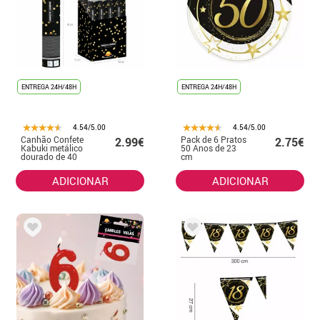
ENTREGA 24H/48H
ENTREGA 24H/48H
4.54/5.00
4.54/5.00
Canhão Confete
Pack de 6 Pratos
2.99€
2.75€
Kabuki metálico
50 Anos de 23
dourado de 40
cm
cm
ADICIONAR
ADICIONAR