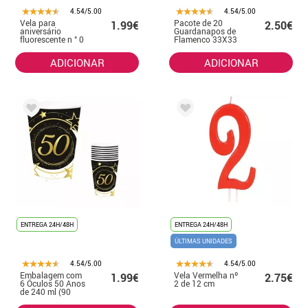
4.54/5.00
4.54/5.00
Vela para
Pacote de 20
1.99€
2.50€
aniversário
Guardanapos de
fluorescente n ° 0
Flamenco 33X33
cm
ADICIONAR
ADICIONAR
ENTREGA 24H/48H
ENTREGA 24H/48H
ÚLTIMAS UNIDADES
4.54/5.00
4.54/5.00
Embalagem com
Vela Vermelha nº
1.99€
2.75€
6 Óculos 50 Anos
2 de 12 cm
de 240 ml (90
cm)