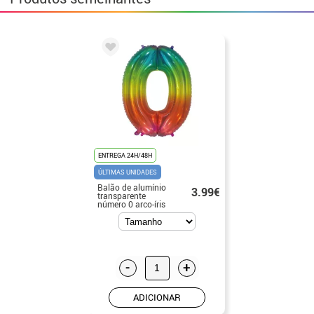
ENTREGA 24H/48H
ÚLTIMAS UNIDADES
Balão de alumínio
3.99€
transparente
número 0 arco-íris
de 75 cm
-
+
ADICIONAR