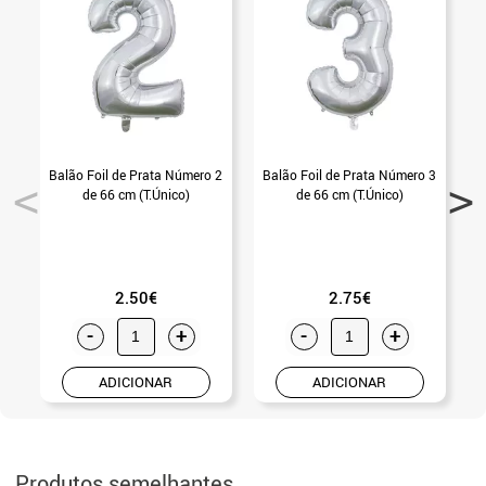
Balão Foil de Prata Número 2
Balão Foil de Prata Número 3
B
de 66 cm (T.Único)
de 66 cm (T.Único)
2.50€
2.75€
-
+
-
+
ADICIONAR
ADICIONAR
Produtos semelhantes