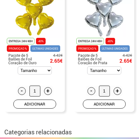
ENTREGA 24H/48H
-40%
ENTREGA 24H/48H
-40%
PROMOÇAO %
ÚLTIMAS UNIDADES
PROMOÇAO %
ÚLTIMAS UNIDADES
4.42€
4.42€
Pacote de 5
Pacote de 5
Balões de Foil
Balões de Foil
2.65€
2.65€
Coração de Ouro
Coração de Prata
23 cm
23 cm
-
+
-
+
ADICIONAR
ADICIONAR
Categorias relacionadas