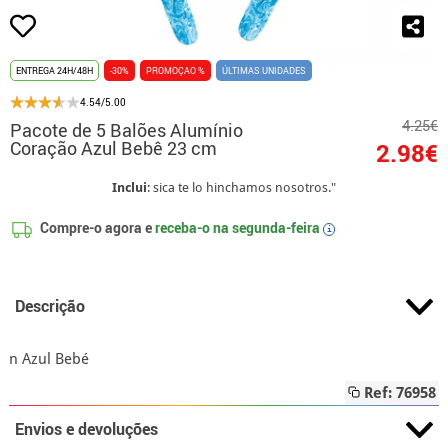
ENTREGA 24H/48H
-30%
PROMOÇAO %
ÚLTIMAS UNIDADES
4.54/5.00
4.25€
Pacote de 5 Balões Alumínio
Coração Azul Bebê 23 cm
2.98€
Inclui
: sica te lo hinchamos nosotros."
Compre-o agora e
receba-o na
segunda-feira
i
Descrição
n Azul Bebé
Ref: 76958
Envios e devoluções