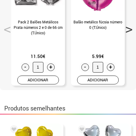
Pack 2 Balões Metálicos
Balão metálico fúcsia número
Prata números 2 e 0 de 66 cm
0 (T.Único)
(T.Único)
11.50€
5.99€
-
+
-
+
ADICIONAR
ADICIONAR
Produtos semelhantes