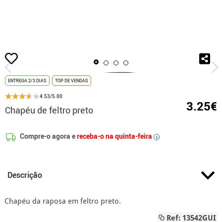
início
Acessórios
Gorros e Chapéus
Chapéu de feltro preto
ENTREGA 2/3 DIAS
TOP DE VENDAS
4.53/5.00
3.25€
Chapéu de feltro preto
Compre-o agora e
receba-o na quinta-feira
i
Descrição
Chapéu da raposa em feltro preto.
Ref: 13542GUI