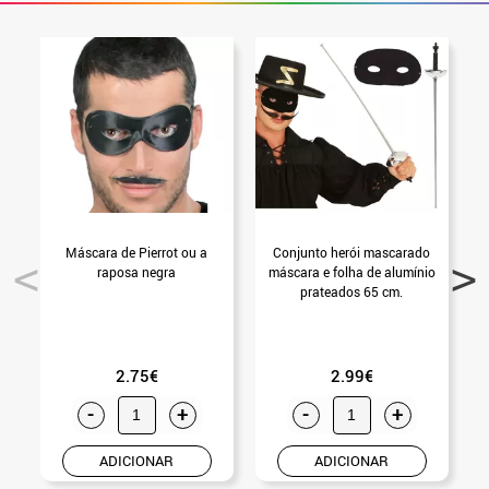
Máscara de Pierrot ou a
Conjunto herói mascarado
C
raposa negra
máscara e folha de alumínio
prateados 65 cm.
2.75€
2.99€
-
+
-
+
ADICIONAR
ADICIONAR