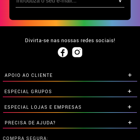
Divirta-se nas nossas redes sociais!
APOIO AO CLIENTE
• Sobre nós
ESPECIAL GRUPOS
• Condições de venda
• Aviso legal
e
Privacidade
Descontos especiais para grupos.
ESPECIAL LOJAS E EMPRESAS
• Atendimento ao cliente
Entre em contato connosco aqui
• Utilização de cookies
Descontos especiais para grupos.
PRECISA DE AJUDA?
•
Configuração de cookies
Entre em contato connosco aqui
Ainda não colocei a minha ordem
COMPRA SEGURA: