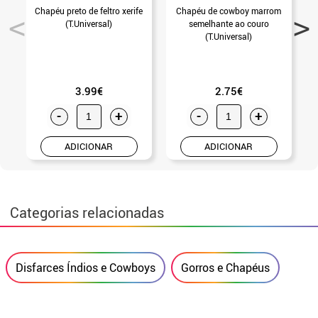
Chapéu preto de feltro xerife
Chapéu de cowboy marrom
(T.Universal)
semelhante ao couro
(T.Universal)
3.99€
2.75€
-
+
-
+
ADICIONAR
ADICIONAR
Categorias relacionadas
Disfarces Índios e Cowboys
Gorros e Chapéus