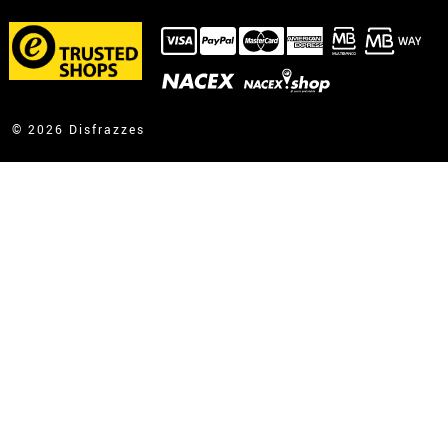
Já realizei o meu pedido
Já recebi a minha encomenda
contato@disfrazzes.pt
© 2026 Disfrazzes