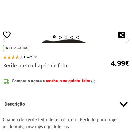
início
Acessórios
Gorros e Chapéus
Xerife preto chapéu de feltro
ENTREGA 2/3 DIAS
4.54/5.00
4.99€
Xerife preto chapéu de feltro
Compre-o agora e
receba-o na quinta-feira
i
Descrição
Chapéu de xerife feito de feltro preto. Perfeito para trajes
ocidentais, cowboys e pistoleiros.