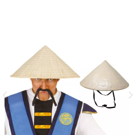
início
Acessórios
Gorros e Chapéus
Chapéu de palha vietnamita