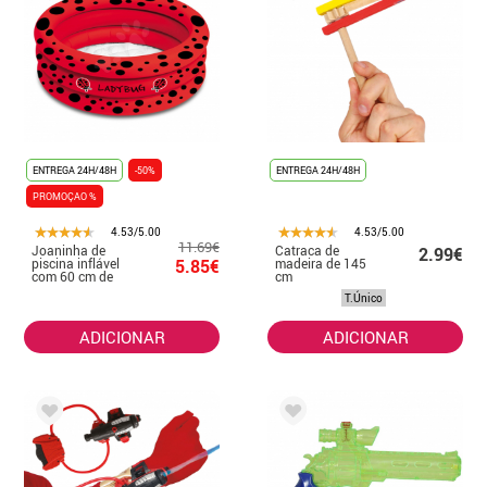
ENTREGA 24H/48H
-50%
ENTREGA 24H/48H
PROMOÇAO %
4.53/5.00
4.53/5.00
11.69€
Joaninha de
Catraca de
2.99€
piscina inflável
5.85€
madeira de 145
com 60 cm de
cm
diâmetro
T.Único
ADICIONAR
ADICIONAR