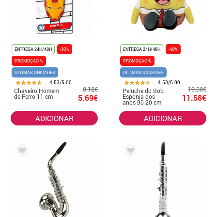
ENTREGA 24H/48H
-30%
ENTREGA 24H/48H
-40%
PROMOÇAO %
PROMOÇAO %
ÚLTIMAS UNIDADES
ÚLTIMAS UNIDADES
4.53/5.00
4.53/5.00
8.12€
19.30€
Chaveiro Homem
Peluche do Bob
de Ferro 11 cm
5.69€
Esponja dos
11.58€
anos 90 20 cm
ADICIONAR
ADICIONAR