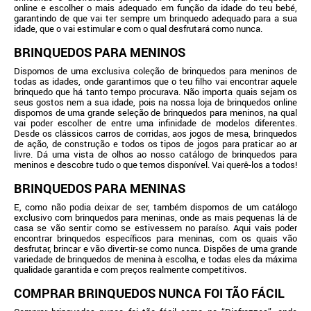
online e escolher o mais adequado em função da idade do teu bebé,
garantindo de que vai ter sempre um brinquedo adequado para a sua
idade, que o vai estimular e com o qual desfrutará como nunca.
BRINQUEDOS PARA MENINOS
Dispomos de uma exclusiva coleção de brinquedos para meninos de
todas as idades, onde garantimos que o teu filho vai encontrar aquele
brinquedo que há tanto tempo procurava. Não importa quais sejam os
seus gostos nem a sua idade, pois na nossa loja de brinquedos online
dispomos de uma grande seleção de brinquedos para meninos, na qual
vai poder escolher de entre uma infinidade de modelos diferentes.
Desde os clássicos carros de corridas, aos jogos de mesa, brinquedos
de ação, de construção e todos os tipos de jogos para praticar ao ar
livre. Dá uma vista de olhos ao nosso catálogo de brinquedos para
meninos e descobre tudo o que temos disponível. Vai querê-los a todos!
BRINQUEDOS PARA MENINAS
E, como não podia deixar de ser, também dispomos de um catálogo
exclusivo com brinquedos para meninas, onde as mais pequenas lá de
casa se vão sentir como se estivessem no paraíso. Aqui vais poder
encontrar brinquedos específicos para meninas, com os quais vão
desfrutar, brincar e vão divertir-se como nunca. Dispões de uma grande
variedade de brinquedos de menina à escolha, e todas eles da máxima
qualidade garantida e com preços realmente competitivos.
COMPRAR BRINQUEDOS NUNCA FOI TÃO FÁCIL