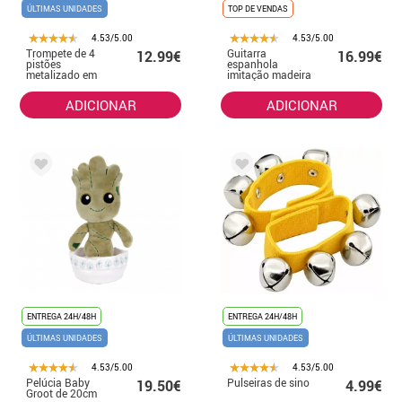
ÚLTIMAS UNIDADES
TOP DE VENDAS
4.53/5.00
4.53/5.00
Trompete de 4
Guitarra
12.99€
16.99€
pistões
espanhola
metalizado em
imitação madeira
caixa
63x21x5.5 cm
ADICIONAR
ADICIONAR
ENTREGA 24H/48H
ENTREGA 24H/48H
ÚLTIMAS UNIDADES
ÚLTIMAS UNIDADES
4.53/5.00
4.53/5.00
Pelúcia Baby
Pulseiras de sino
19.50€
4.99€
Groot de 20cm