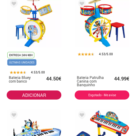
4.53/5.00
ENTREGA 24H/48H
ÚLTIMAS UNIDADES
4.53/5.00
Bateria Bluey
Bateria Patrulha
44.50€
44.99€
com banco
Canina com
Banquinho
ADICIONAR
Esgotado - Me avise