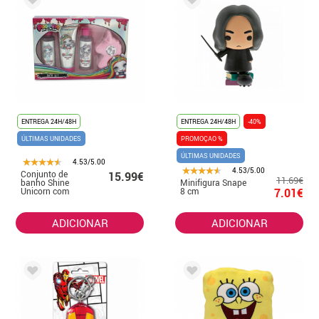
ENTREGA 24H/48H
ENTREGA 24H/48H
-40%
ÚLTIMAS UNIDADES
PROMOÇAO %
ÚLTIMAS UNIDADES
4.53/5.00
4.53/5.00
Conjunto de
15.99€
11.69€
banho Shine
Minifigura Snape
Unicorn com
8 cm
7.01€
bomba de banho
23x15x5 cm
ADICIONAR
ADICIONAR