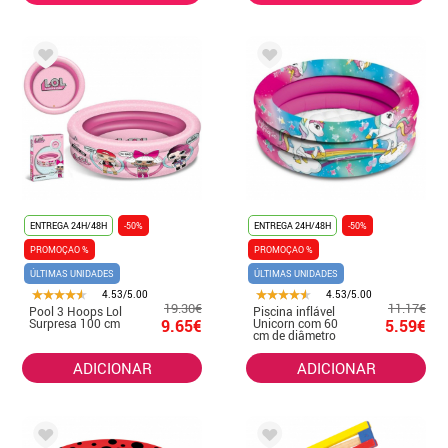
ENTREGA 24H/48H
-50%
ENTREGA 24H/48H
-50%
PROMOÇAO %
PROMOÇAO %
ÚLTIMAS UNIDADES
ÚLTIMAS UNIDADES
4.53/5.00
4.53/5.00
19.30€
11.17€
Pool 3 Hoops Lol
Piscina inflável
Surpresa 100 cm
9.65€
Unicorn com 60
5.59€
cm de diâmetro
ADICIONAR
ADICIONAR