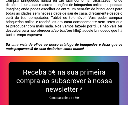
Comprar brinquedos nunca foi tão fácil como na “Disfrazzes”, onde
dispões de uma das maiores coleções de brinquedos online que possas
imaginar, onde podes escolher de entre um sem-fim de brinquedos para
todas as idades sem necessidade de saír de casa, diretamente desde o
ecrã do teu computador, Tablet ou telemóvel. Vais poder comprar
brinquedos online e recebê-los em casa comodamente sem teres que
te preocupar com mais nada. Nós vamos fazê-lo por ti. Já não vais ter
desculpa para não oferecer à/ao tua/teu filh@ aquele brinquedo que há
tanto tempo esperava.
Dá uma vista de olhos ao nosso catálogo de brinquedos e deixa que os
mais pequenos lá de casa desfrutem como nunca!
Receba
5€ na sua primeira
compra ao subscrever à nossa
newsletter *
*Compras acima de 50€