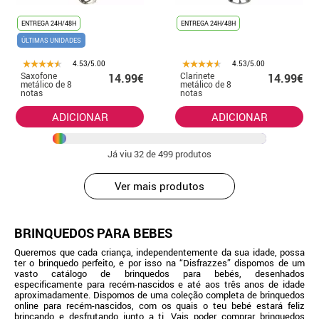
ENTREGA 24H/48H
ENTREGA 24H/48H
ÚLTIMAS UNIDADES
4.53/5.00
4.53/5.00
Saxofone
Clarinete
14.99€
14.99€
metálico de 8
metálico de 8
notas
notas
ADICIONAR
ADICIONAR
Já viu
32
de 499 produtos
Ver mais produtos
BRINQUEDOS PARA BEBÉS
Queremos que cada criança, independentemente da sua idade, possa
ter o brinquedo perfeito, e por isso na “Disfrazzes” dispomos de um
vasto catálogo de brinquedos para bebés, desenhados
especificamente para recém-nascidos e até aos três anos de idade
aproximadamente. Dispomos de uma coleção completa de brinquedos
online para recém-nascidos, com os quais o teu bebé estará feliz
brincando e desfrutando junto a ti. Vais poder comprar brinquedos