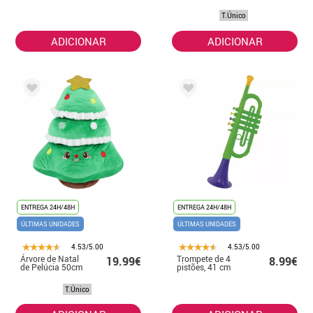
T.Único
ADICIONAR
ADICIONAR
ENTREGA 24H/48H
ENTREGA 24H/48H
ÚLTIMAS UNIDADES
ÚLTIMAS UNIDADES
4.53/5.00
4.53/5.00
Árvore de Natal
Trompete de 4
19.99€
8.99€
de Pelúcia 50cm
pistões, 41 cm
T.Único