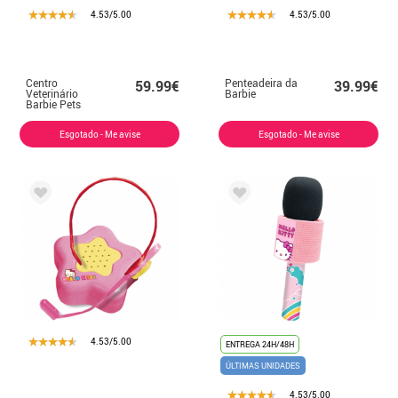
4.53/5.00
4.53/5.00
Centro
Penteadeira da
59.99€
39.99€
Veterinário
Barbie
Barbie Pets
Esgotado - Me avise
Esgotado - Me avise
4.53/5.00
ENTREGA 24H/48H
ÚLTIMAS UNIDADES
4.53/5.00