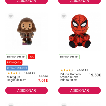
ADICIONAR
ADICIONAR
ENTREGA 24H/48H
-40%
ENTREGA 24H/48H
PROMOÇAO %
ÚLTIMAS UNIDADES
4.53/5.00
4.53/5.00
Pelúcia Homem-
19.50€
11.69€
Minifigura
Aranha Guerra
Hagrid de 8 cm
7.01€
Infinita 20 cm
ADICIONAR
ADICIONAR