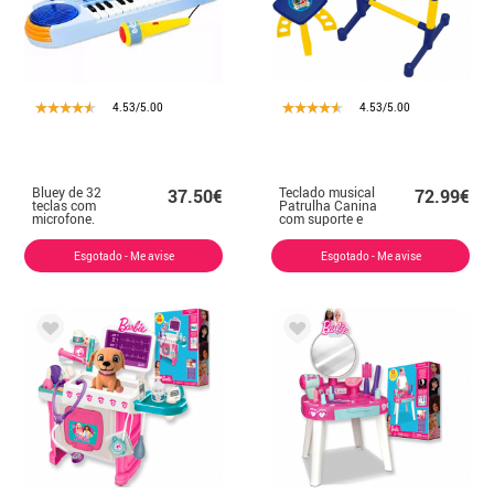
4.53/5.00
4.53/5.00
Bluey de 32
Teclado musical
37.50€
72.99€
teclas com
Patrulha Canina
microfone.
com suporte e
banquinho
Esgotado - Me avise
Esgotado - Me avise